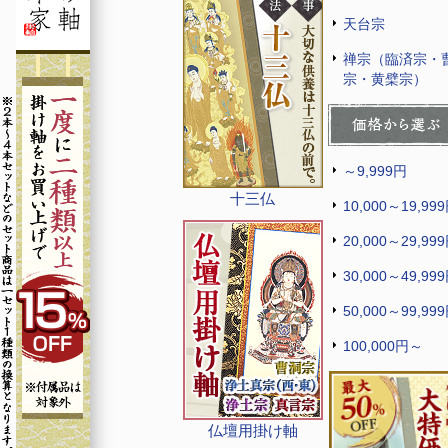
天台宗
禅宗（臨済宗・
宗・黄檗宗）
～9,999円
十三仏
10,000～19,99
20,000～29,99
30,000～49,99
50,000～99,99
100,000円～
仏壇用掛け軸