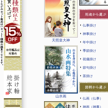
仏事掛け
神事掛け
天照皇大神
年中掛け
季節掛け
祝儀掛け
節句掛け
茶掛け
山水画
仏画（仏事）
神画（神事）