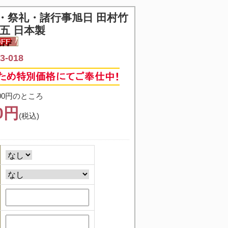
・祭礼・諸行事
旭日 田村竹
五 日本製
-018
00円のところ
00円
(税込)