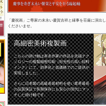
「慶祝画」ご尊家の末永い慶賀吉祥と縁事を荘厳に演出し
くださいませ。
高細密
美術複製画
こちらの掛け軸は有名作家の作品を先端テク
ノロジーの複製細密印刷（対光性の高い顔料
インク）にて、効率化と低価格でのご提供が
実現しました。
さらに日本製の高級表装材料を使い業界最長
の品質保証で長期保存にも安心の現代にマッ
チした掛け軸です。