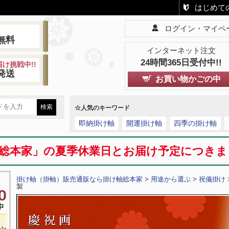
はじめて
ログイン・マイペ
!
無料
インターネット注文
24時間365日受付中!!
け挑戦中!!
発送
お買い物かごの中
☆人気のキーワード
即納掛け軸
開運掛け軸
四季の掛け軸
総本家」の夏季休業日とお届け予定につき
掛け軸（掛軸）販売通販なら掛け軸総本家
>
用途から選ぶ
>
祝儀掛け
製