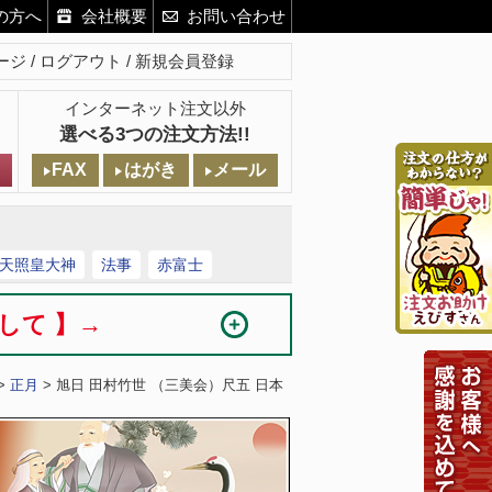
の方へ
会社概要
お問い合わせ
ージ
ログアウト
新規会員登録
インターネット注文以外
選べる3つの注文方法!!
FAX
はがき
メール
天照皇大神
法事
赤富士
まして 】→
>
正月
> 旭日 田村竹世 （三美会）尺五 日本