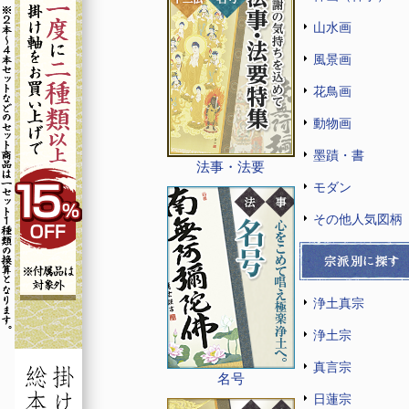
山水画
風景画
花鳥画
動物画
墨蹟・書
法事・法要
モダン
その他人気図柄
浄土真宗
浄土宗
真言宗
名号
日蓮宗