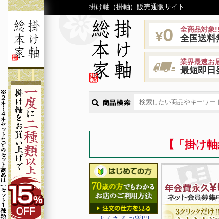
掛け軸（掛軸）販売通販サイト
全商品対象!
全国送料
業界最速お届
最短即日
【「掛け軸
よくあるご質問