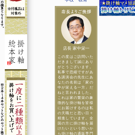
店長 家中栄一
この度はご訪問いた
だきまして誠にあり
がとうございます。
私事で恐縮ですがあ
る講演会の先生にあ
なたの名前は「家の
中が栄える一方」だ
ねと言われました。
これは家の繁栄の象
徴的な掛け軸を皆様
にお届けするのは私
の天職だと思い日々
精進しています。全
国の方に掛け軸を届
けたいという想いか
ら掛け軸の通販専門