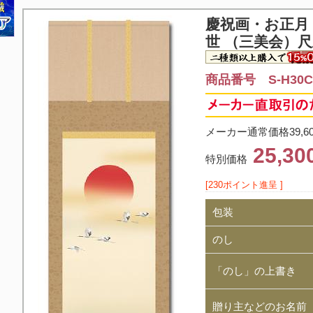
慶祝画・お正月
世 （三美会）尺
商品番号 S-H30C3
メーカー通常価格39,6
25,3
特別価格
[230ポイント進呈 ]
包装
のし
「のし」の上書き
贈り主などのお名前