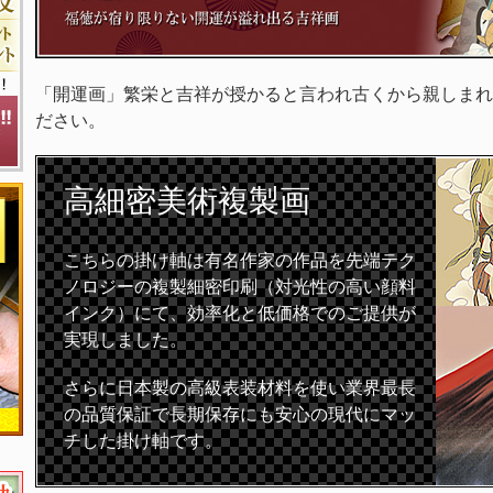
「開運画」繁栄と吉祥が授かると言われ古くから親しまれ
ださい。
高細密
美術複製画
こちらの掛け軸は有名作家の作品を先端テク
ノロジーの複製細密印刷（対光性の高い顔料
インク）にて、効率化と低価格でのご提供が
実現しました。
さらに日本製の高級表装材料を使い業界最長
の品質保証で長期保存にも安心の現代にマッ
チした掛け軸です。