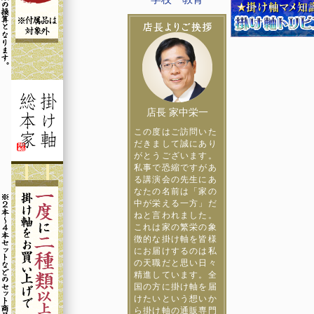
店長 家中栄一
この度はご訪問いた
だきまして誠にあり
がとうございます。
私事で恐縮ですがあ
る講演会の先生にあ
なたの名前は「家の
中が栄える一方」だ
ねと言われました。
これは家の繁栄の象
徴的な掛け軸を皆様
にお届けするのは私
の天職だと思い日々
精進しています。全
国の方に掛け軸を届
けたいという想いか
ら掛け軸の通販専門