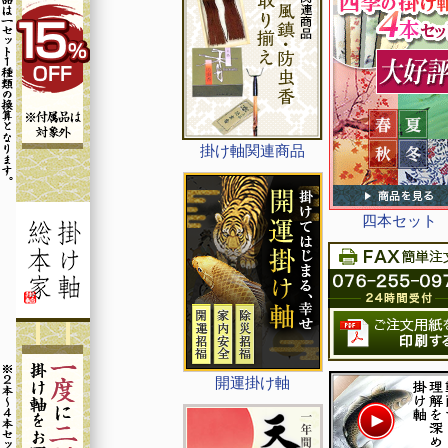
掛け軸関連商品
四本セット
開運掛け軸