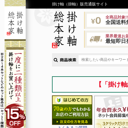
掛け軸（掛軸）販売通販サイト
全商品対象!
全国送料
業界最速お届
最短即日
【「掛け軸
よくあるご質問