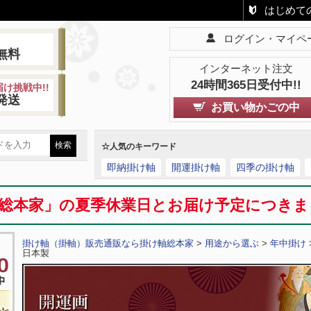
はじめて
ログイン・マイペ
!
無料
インターネット注文
24時間365日受付中!!
け挑戦中!!
発送
お買い物かごの中
☆人気のキーワード
即納掛け軸
開運掛け軸
四季の掛け軸
総本家」の夏季休業日とお届け予定につき
掛け軸（掛軸）販売通販なら掛け軸総本家
>
用途から選ぶ
>
年中掛け
日本製