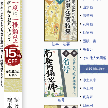
山水画
風景画
花鳥画
動物画
墨蹟・書
法事・法要
モダン
その他人気図柄
浄土真宗
浄土宗
真言宗
名号
日蓮宗