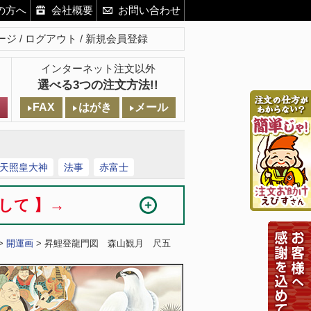
の方へ
会社概要
お問い合わせ
ージ
ログアウト
新規会員登録
インターネット注文以外
選べる3つの注文方法!!
FAX
はがき
メール
天照皇大神
法事
赤富士
まして 】→
>
開運画
> 昇鯉登龍門図 森山観月 尺五