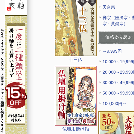
天台宗
禅宗（臨済宗・
宗・黄檗宗）
～9,999円
十三仏
10,000～19,99
20,000～29,99
30,000～49,99
50,000～99,99
100,000円～
仏壇用掛け軸