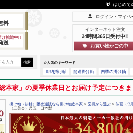
はじめて
ログイン・マイペ
!
無料
インターネット注文
24時間365日受付中!!
け挑戦中!!
発送
お買い物かごの中
☆人気のキーワード
即納掛け軸
開運掛け軸
四季の掛け軸
総本家」の夏季休業日とお届け予定につき
掛け軸（掛軸）販売通販なら掛け軸総本家
>
図柄から選ぶ
>
仏画（仏
（三美会）尺五 日本製