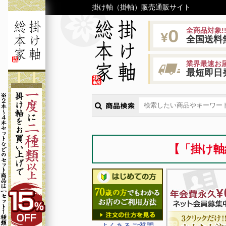
掛け軸（掛軸）販売通販サイト
全商品対象!
全国送料
業界最速お届
最短即日
【「掛け軸
よくあるご質問