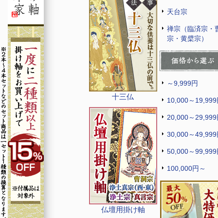
天台宗
禅宗（臨済宗・
宗・黄檗宗）
～9,999円
十三仏
10,000～19,99
20,000～29,99
30,000～49,99
50,000～99,99
100,000円～
仏壇用掛け軸