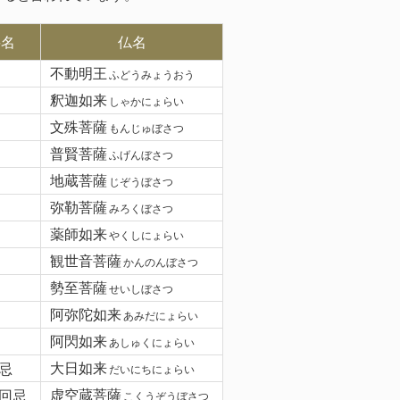
要名
仏名
不動明王
ふどうみょうおう
釈迦如来
しゃかにょらい
文殊菩薩
もんじゅぼさつ
普賢菩薩
ふげんぼさつ
地蔵菩薩
じぞうぼさつ
弥勒菩薩
みろくぼさつ
薬師如来
やくしにょらい
観世音菩薩
かんのんぼさつ
勢至菩薩
せいしぼさつ
阿弥陀如来
あみだにょらい
阿閃如来
あしゅくにょらい
忌
大日如来
だいにちにょらい
回忌
虚空蔵菩薩
こくうぞうぼさつ