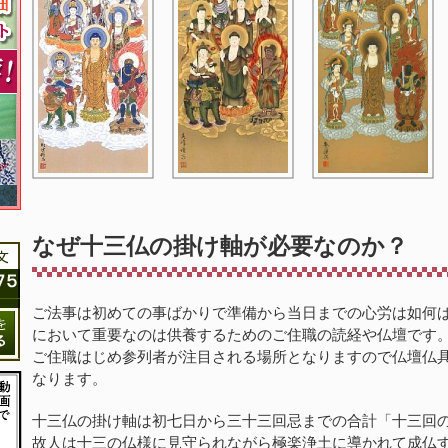
なぜ十三仏の掛け軸が必要なのか？
ご法事は初めての事ばかりで準備から当日までの心労は如何
において重要なのは供養するためのご住職の読経や仏壇です
ご住職はじめ参列者が注目される場所となりますので仏壇仏
なります。
十三仏の掛け軸は初七日から三十三回忌までの合計「十三回
故人は十三の仏様に見守られながら極楽浄土に導かれて成仏