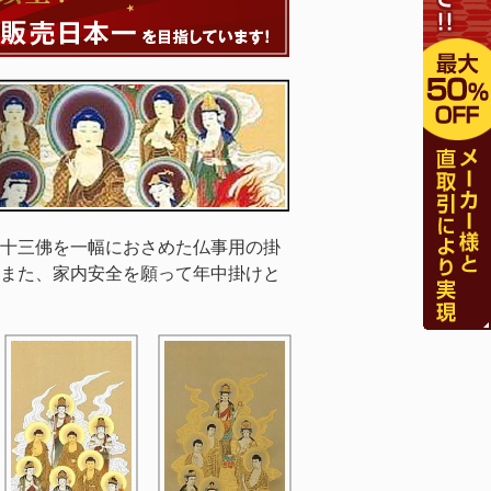
十三佛を一幅におさめた仏事用の掛
また、家内安全を願って年中掛けと