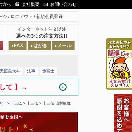
の方へ
会社概要
お問い合わせ
ージ
ログアウト
新規会員登録
インターネット注文以外
選べる3つの注文方法!!
FAX
はがき
メール
天照皇大神
法事
赤富士
まして 】→
事）
>
十三仏
>
十三仏
> 十三仏 山村観峰