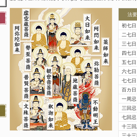
法
初七日
二七日
三七日
四七日
五七日
六七日
七七日
百カ日
一周忌
三回忌
七回忌
十三回
三十三