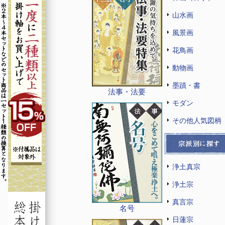
山水画
風景画
花鳥画
動物画
墨蹟・書
法事・法要
モダン
その他人気図柄
浄土真宗
浄土宗
真言宗
名号
日蓮宗