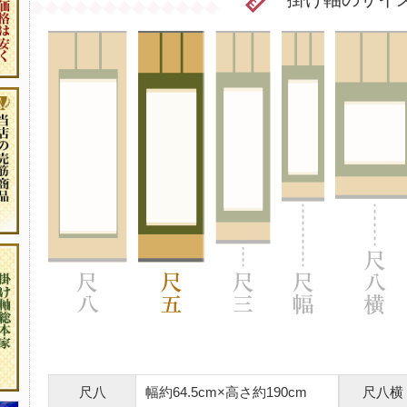
尺八
幅約64.5cm×高さ約190cm
尺八横