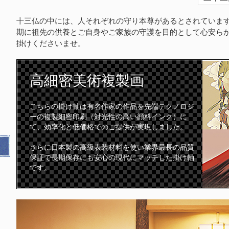
十三仏の中には、人それぞれの守り本尊があるとされていま
期に祖先の供養とご自身やご家族の守護を目的として心安ら
掛けくださいませ。
高細密
美術複製画
こちらの掛け軸は有名作家の作品を先端テクノロジ
ーの複製細密印刷（対光性の高い顔料インク）に
て、効率化と低価格でのご提供が実現しました。
さらに日本製の高級表装材料を使い業界最長の品質
保証で長期保存にも安心の現代にマッチした掛け軸
です。