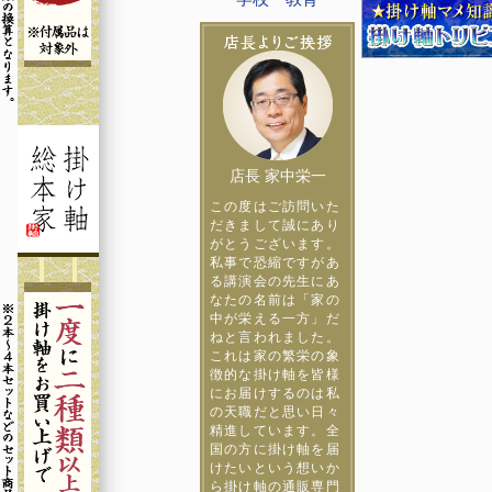
店長 家中栄一
この度はご訪問いた
だきまして誠にあり
がとうございます。
私事で恐縮ですがあ
る講演会の先生にあ
なたの名前は「家の
中が栄える一方」だ
ねと言われました。
これは家の繁栄の象
徴的な掛け軸を皆様
にお届けするのは私
の天職だと思い日々
精進しています。全
国の方に掛け軸を届
けたいという想いか
ら掛け軸の通販専門