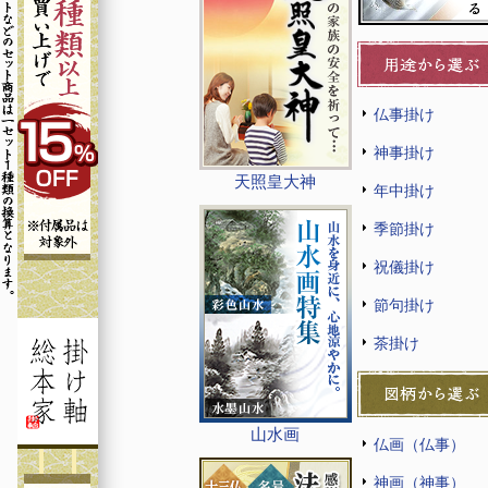
仏事掛け
神事掛け
天照皇大神
年中掛け
季節掛け
祝儀掛け
節句掛け
茶掛け
山水画
仏画（仏事）
神画（神事）