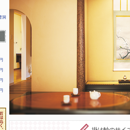
曹洞
9円
9円
9円
9円
掛け軸のサイ