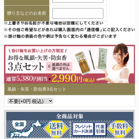
贈り主などのお名前
風鎮・矢筈・防虫香3点セット