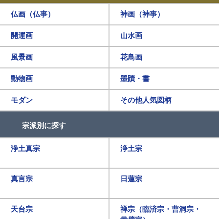
仏画（仏事）
神画（神事）
開運画
山水画
風景画
花鳥画
動物画
墨蹟・書
モダン
その他人気図柄
宗派別に探す
浄土真宗
浄土宗
真言宗
日蓮宗
天台宗
禅宗（臨済宗・曹洞宗・