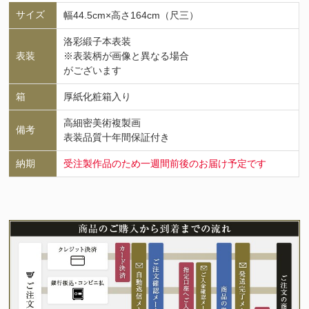
サイズ
幅44.5cm×高さ164cm（尺三）
洛彩緞子本表装
表装
※表装柄が画像と異なる場合
がございます
箱
厚紙化粧箱入り
高細密美術複製画
備考
表装品質十年間保証付き
納期
受注製作品のため一週間前後のお届け予定です