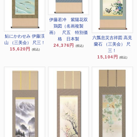
伊藤若冲 紫陽花双
鶏図（名画複製
画） 尺五 特別価
鮎にかわせみ 伊藤渓
六瓢息災吉祥図 高見
格 日本製
山 （三美会） 尺三！
蘭石 （三美会） 尺
24,376円
(税込)
15,620円
(税込)
三！
15,104円
(税込)