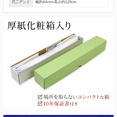
尺二アンド
幅約44cm×高さ約120cm