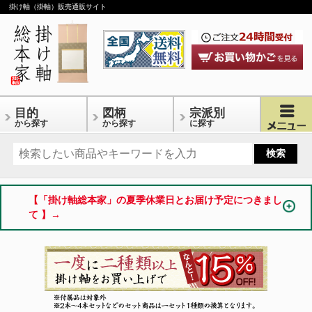
掛け軸（掛軸）販売通販サイト
目的
図柄
宗派別
から探す
から探す
に探す
【「掛け軸総本家」の夏季休業日とお届け予定につきまし
て 】→