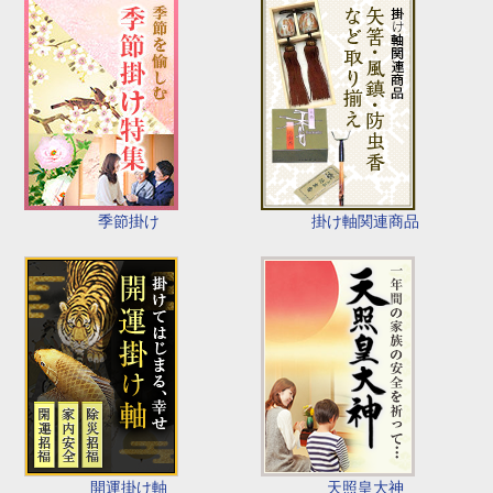
季節掛け
掛け軸関連商品
開運掛け軸
天照皇大神