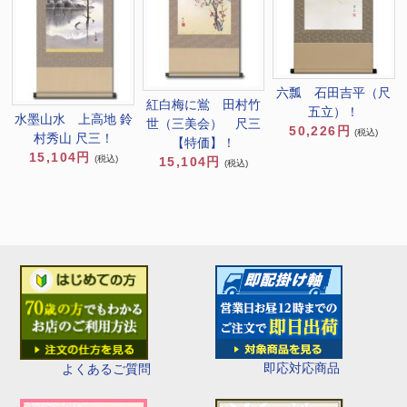
六瓢 石田吉平（尺
紅白梅に鴬 田村竹
五立）！
水墨山水 上高地 鈴
世（三美会） 尺三
50,226円
(税込)
村秀山 尺三！
【特価】！
15,104円
(税込)
15,104円
(税込)
即応対応商品
よくあるご質問