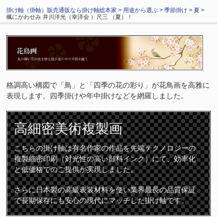
掛け軸（掛軸）販売通販なら掛け軸総本家
>
用途から選ぶ
>
季節掛け
>
夏
>
楓にかわせみ 井川洋光（幸洋会 ）尺三 （夏）！
格調高い構図で「鳥」と「四季の花の彩り」が花鳥画を高雅に
表現します。四季掛けや年中掛けなどを網羅しました。
高細密
美術複製画
こちらの掛け軸は有名作家の作品を先端テクノロジーの
複製細密印刷（対光性の高い顔料インク）にて、効率化
と低価格でのご提供が実現しました。
さらに日本製の高級表装材料を使い業界最長の品質保証
で長期保存にも安心の現代にマッチした掛け軸です。