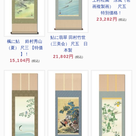
画複製画） 尺五
特別価格！
23,282円
(税込)
鮎に翡翠 田村竹世
楓に鮎 鈴村秀山
（三美会） 尺五 日
（夏） 尺三 【特価
本製
】！
21,802円
(税込)
15,104円
(税込)