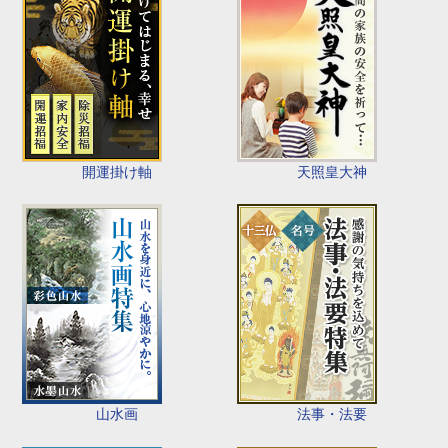
開運掛け軸
天照皇大神
山水画
法事・法要