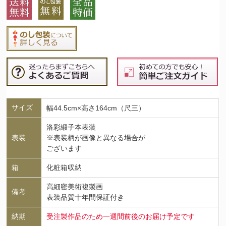
サイズ
幅44.5cm×高さ164cm（尺三）
洛彩緞子本表装
表装
※表装柄が画像と異なる場合が
ございます
箱
化粧箱収納
高細密美術複製画
備考
表装品質十年間保証付き
納期
受注製作品のため一週間前後のお届け予定です