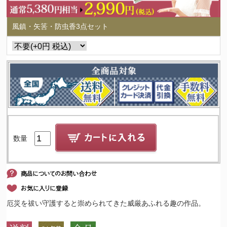
風鎮・矢筈・防虫香3点セット
数量
厄災を祓い守護すると崇められてきた威厳あふれる趣の作品。