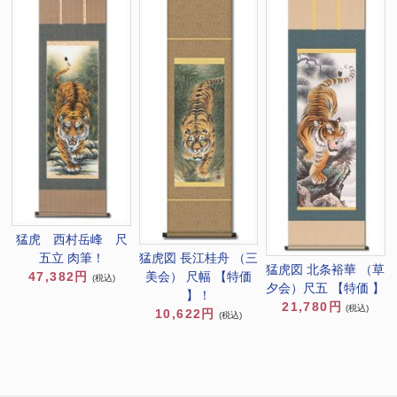
猛虎 西村岳峰 尺
猛虎図 長江桂舟 （三
五立 肉筆！
猛虎図 北条裕華 （草
美会） 尺幅 【特価
47,382円
(税込)
夕会）尺五 【特価 】
】！
21,780円
(税込)
10,622円
(税込)