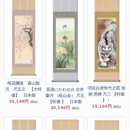
桜花爛漫 森山観
消災白虎朱竹之図 加
月 尺五立 【大特
菖蒲にかわせみ 吉井
納 悠峰 尺三 【特価
価】 日本製
蘭月 （暁山会） 尺五
】！
30,140円
【特価 】 日本製
(税込)
15,104円
(税込)
30,140円
(税込)