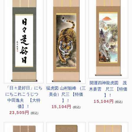
開運四神龍虎図 茂
「日々是好日」にち
猛虎図 山村観峰 （三
木蒼雲 尺三 【特価
にちこれこうじつ
美会）尺三 【特価
】！
中田逸夫 【大特
】！
15,104円
(税込)
価】！
15,104円
(税込)
23,505円
(税込)