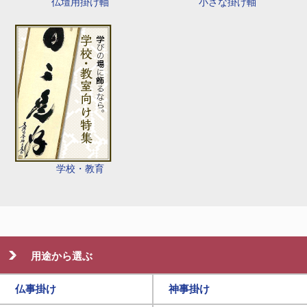
仏壇用掛け軸
小さな掛け軸
学校・教育
用途から選ぶ
仏事掛け
神事掛け