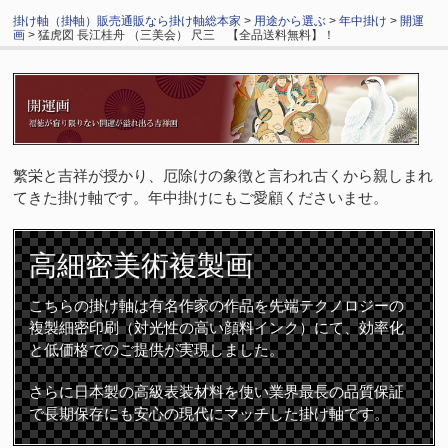
掛け軸（掛軸）販売通販なら掛け軸総本家
>
用途から選ぶ
>
年中掛け
>
開運
画
> 猛虎図 長江桂舟 （三美会） 尺三 【全品送料無料】！
繁栄と吉祥が授かり、厄除けの象徴と言われ古くから親しまれ
てきた掛け軸です。年中掛けにもご愛顧くださいませ。
高細密
美術複製画
こちらの掛け軸は有名作家の作品を先端テクノロジーの
複製細密印刷（対光性の高い顔料インク）にて、効率化
と低価格でのご提供が実現しました。
さらに日本製の高級表装材料を使い業界最長の品質保証
で長期保存にも安心の現代にマッチした掛け軸です。