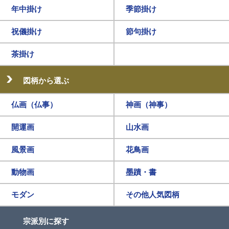
年中掛け
季節掛け
祝儀掛け
節句掛け
茶掛け
図柄から選ぶ
仏画（仏事）
神画（神事）
開運画
山水画
風景画
花鳥画
動物画
墨蹟・書
モダン
その他人気図柄
宗派別に探す