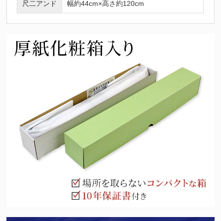
尺二アンド
幅約44cm×高さ約120cm