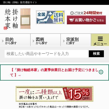
掛け軸（掛軸）販売通販サイト
目的
図柄
宗派別
から探す
から探す
に探す
【「掛け軸総本家」の夏季休業日とお届け予定につきまし
て 】→