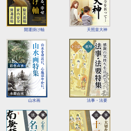
開運掛け軸
天照皇大神
山水画
法事・法要