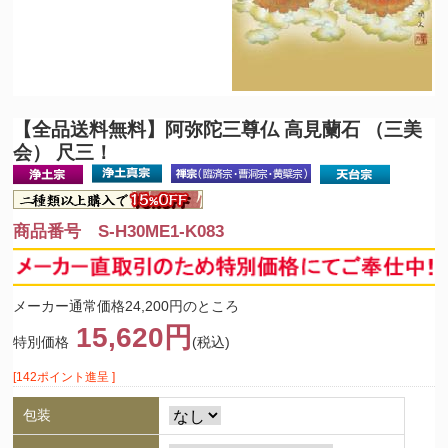
【全品送料無料】
阿弥陀三尊仏 高見蘭石 （三美
会） 尺三！
商品番号 S-H30ME1-K083
メーカー通常価格24,200円のところ
15,620円
特別価格
(税込)
[142ポイント進呈 ]
包装