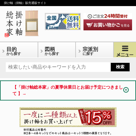
掛け軸（掛軸）販売通販サイト
目的
図柄
宗派別
から探す
から探す
に探す
【「掛け軸総本家」の夏季休業日とお届け予定につきまし
て 】→