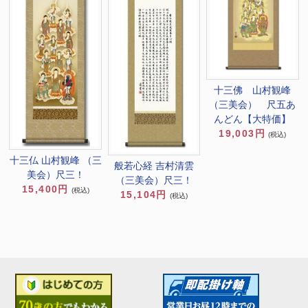
十三佛 山村観峰
（三美会） 尺五あ
んどん【大特価】
19,003円
(税込)
十三仏 山村観峰 （三
般若心経 吉村清雲
美会）尺三！
（三美会）尺三！
15,400円
(税込)
15,104円
(税込)