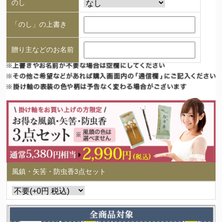
のし
「のし」の上書き
贈り主などのお名前
風鎮・矢筈・防虫香3点セット