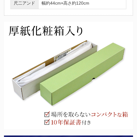
尺二アンド
幅約44cm×高さ約120cm