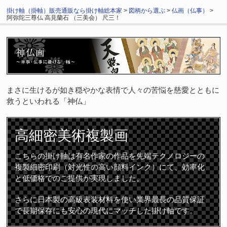
掛け軸（掛軸）販売通販なら掛け軸総本家
>
図柄から選ぶ
>
仏画（仏事）
>
阿弥陀三尊仏 高見蘭石 （三美会） 尺三！
まさに生けるが如き穏やかな表情で人々の苦悩を慈愛とともに
救うといわれる「神仏」
高細密
美術複製画
こちらの掛け軸は有名作家の作品を先端テクノロジーの
複製細密印刷（対光性の高い顔料インク）にて、効率化
と低価格でのご提供が実現しました。
さらに日本製の高級表装材料を使い業界最長の品質保証
で長期保存にも安心の現代にマッチした掛け軸です。