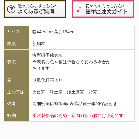
サイズ
幅44.5cm×高さ164cm
本紙
新絹本
洛彩緞子佛表装
表装
※表装の色や柄は予告なく変わる場合が
あります
箱
厚紙化粧箱入り
主な宗派
天台宗・浄土宗・浄土真宗・禅宗
備考
高細密美術複製画/ 表装品質十年間保証付き
納期
受注製作品のため一週間前後のお届け予定です