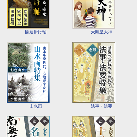
開運掛け軸
天照皇大神
山水画
法事・法要