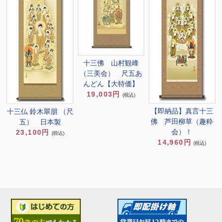
十三佛 山村観峰
（三美会） 尺五あ
んどん【大特価】
19,003円
(税込)
【即納品】真言十三
十三仏 鈴木翠朋 （尺
佛 芦田柳草（趣粋
五） 日本製
会）！
23,100円
(税込)
14,960円
(税込)