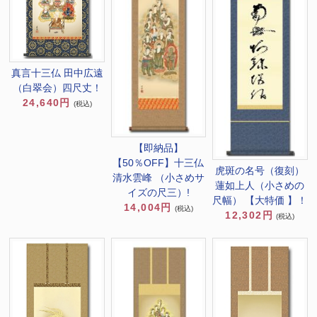
真言十三仏 田中広遠
（白翠会）四尺丈！
24,640円
(税込)
【即納品】
【50％OFF】十三仏
虎斑の名号（復刻）
清水雲峰 （小さめサ
蓮如上人（小さめの
イズの尺三）!
尺幅） 【大特価 】！
14,004円
(税込)
12,302円
(税込)