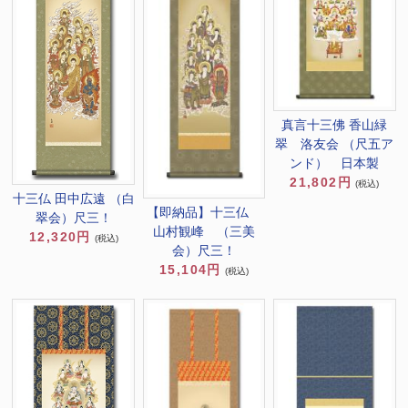
真言十三佛 香山緑
翠 洛友会 （尺五ア
ンド） 日本製
21,802円
(税込)
十三仏 田中広遠 （白
【即納品】十三仏
翠会）尺三！
山村観峰 （三美
12,320円
(税込)
会）尺三！
15,104円
(税込)