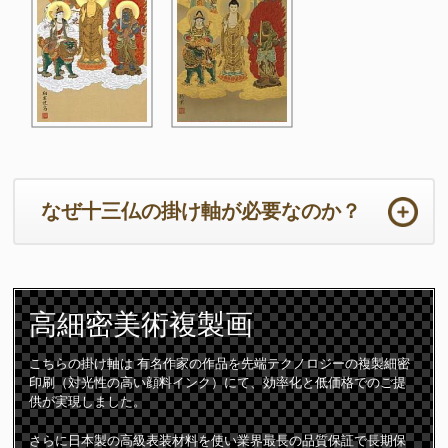
なぜ十三仏の掛け軸が必要なのか？
ご法事は初めての事ばかりで準備から当日までの心労は如何ばかり
かと存じます。法要の本来の目的において重要なのは供養するため
高細密
美術複製画
のご住職の読経や仏壇です。仏壇周りは一番大切な所となります。
ご住職はじめ参列者が注目される場所となりますので仏壇仏具や床
の間の掛け軸は特に配慮が必要となります。
こちらの掛け軸は 有名作家の作品を先端テクノロジーの複製細密
印刷（対光性の高い顔料インク）にて、効率化と低価格でのご提
十三仏の掛け軸は初七日から三十三回忌までの合計「十三回の追善
供が実現しました。
供養」をつかさどる守護仏です。故人は十三の仏様に見守られなが
ら極楽浄土に導かれて成仏すると言われています。
さらに日本製の高級表装材料を使い業界最長の品質保証で長期保