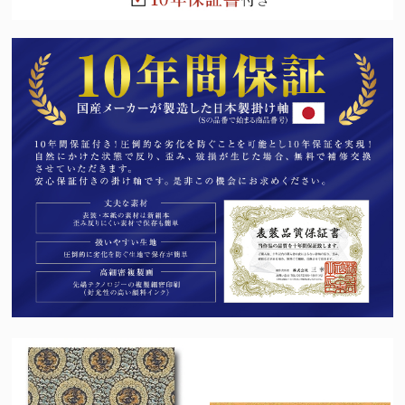
法要名
仏名
初七日
不動明王
ふどうみょうおう
二七日
釈迦如来
しゃかにょらい
三七日
文殊菩薩
もんじゅぼさつ
四七日
普賢菩薩
ふげんぼさつ
五七日
地蔵菩薩
じぞうぼさつ
六七日
弥勒菩薩
みろくぼさつ
七七日
薬師如来
やくしにょらい
百カ日
観世音菩薩
かんのんぼさつ
一周忌
勢至菩薩
せいしぼさつ
三回忌
阿弥陀如来
あみだにょらい
七回忌
阿閃如来
あしゅくにょらい
十三回忌
大日如来
だいにちにょらい
三十三回忌
虚空蔵菩薩
こくうぞうぼさつ
十三仏の中には、人それぞれの守り本尊があるとされています。