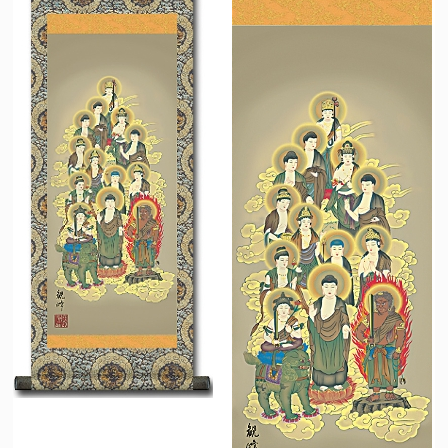
（十二支の守護仏にも起因）法要を期に祖先の供養とご自身やご家
族の守護を目的として心安らかな日々を過ごせるようこの掛け軸を
お掛けくださいませ。