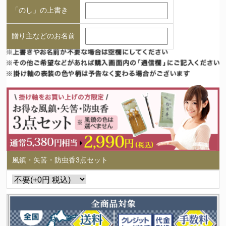
「のし」の上書き
贈り主などのお名前
風鎮・矢筈・防虫香3点セット