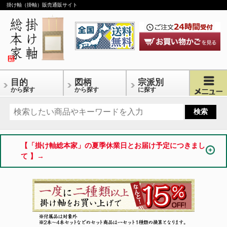
掛け軸（掛軸）販売通販サイト
目的
図柄
宗派別
から探す
から探す
に探す
【「掛け軸総本家」の夏季休業日とお届け予定につきまし
て 】→