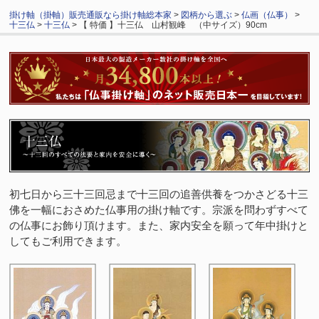
掛け軸（掛軸）販売通販なら掛け軸総本家
>
図柄から選ぶ
>
仏画（仏事）
>
十三仏
>
十三仏
> 【 特価 】十三仏 山村観峰 （中サイズ）90cm
初七日から三十三回忌まで十三回の追善供養をつかさどる十三
佛を一幅におさめた仏事用の掛け軸です。宗派を問わずすべて
の仏事にお飾り頂けます。また、家内安全を願って年中掛けと
してもご利用できます。