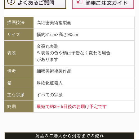
描画技法
高細密美術複製画
サイズ
幅約31cm×高さ90cm
金襴丸表装
表装
※表装の色や柄は予告なく変わる場合
があります
備考
細密美術複製作品
箱
厚紙化粧箱入
主な宗派
すべての宗派
納期
最短で約3～5日後のお届け予定です