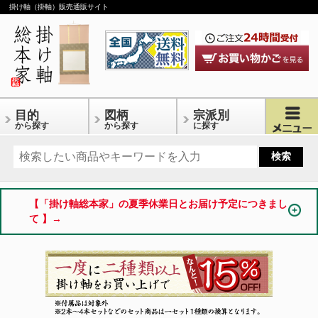
掛け軸（掛軸）販売通販サイト
目的
図柄
宗派別
から探す
から探す
に探す
【「掛け軸総本家」の夏季休業日とお届け予定につきまし
て 】→