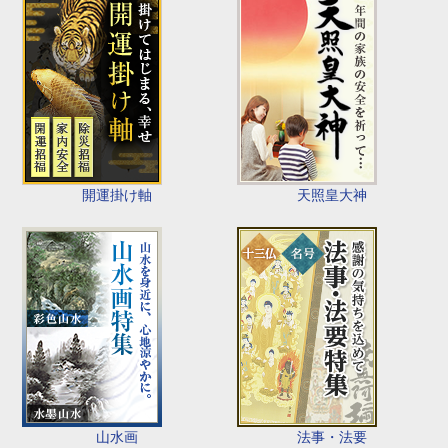
開運掛け軸
天照皇大神
山水画
法事・法要