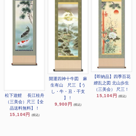
【即納品】四季百花
開運四神十牛図 麻
繚乱之図 北山歩生
生有山 尺三 【う
（三美会） 尺三！
し・牛・丑・干支
松下遊鯉 長江桂舟
15,104円
(税込)
】！
（三美会）尺三【全
9,900円
(税込)
品送料無料】！
15,104円
(税込)