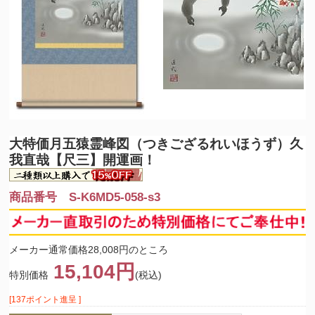
大特価
月五猿霊峰図（つきござるれいほうず）久
我直哉【尺三】開運画！
商品番号 S-K6MD5-058-s3
メーカー通常価格28,008円のところ
15,104円
特別価格
(税込)
[137ポイント進呈 ]