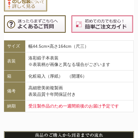
サイズ
幅44.5cm×高さ164cm（尺三）
洛彩緞子本表装
表装
※表装柄が画像と異なる場合がございます
箱
化粧箱入（厚紙） （開運6）
高細密美術複製画
備考
表装品質十年間保証付き
納期
受注製作品のため一週間前後のお届け予定です