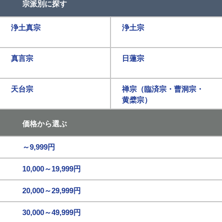
宗派別に探す
浄土真宗
浄土宗
真言宗
日蓮宗
天台宗
禅宗（臨済宗・曹洞宗・
黄檗宗）
価格から選ぶ
～9,999円
10,000～19,999円
20,000～29,999円
30,000～49,999円