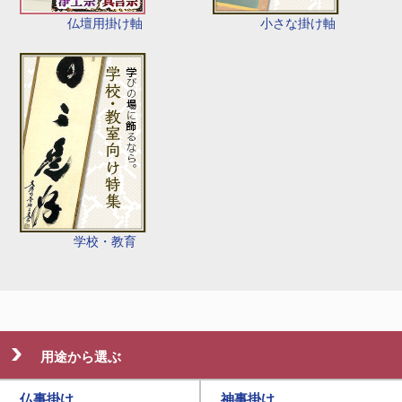
仏壇用掛け軸
小さな掛け軸
学校・教育
用途から選ぶ
仏事掛け
神事掛け