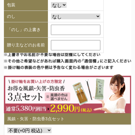
包装
のし
「のし」の上書き
贈り主などのお名前
風鎮・矢筈・防虫香3点セット