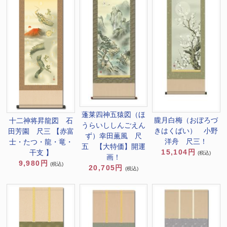
蓬莱四神五猿図（ほ
朧月白梅（おぼろづ
十二神将昇龍図 石
うらいししんごえん
きはくばい） 小野
田芳園 尺三 【赤富
ず）幸田薫風 尺
洋舟 尺三！
士・たつ・龍・竜・
五 【大特価】開運
15,104円
干支 】
(税込)
画！
9,980円
(税込)
20,705円
(税込)