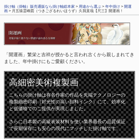
掛け軸（掛軸）販売通販なら掛け軸総本家
>
用途から選ぶ
>
年中掛け
>
開運
画
> 月五猿霊峰図（つきござるれいほうず）久我直哉【尺三】開運画！
「開運画」繁栄と吉祥が授かると言われ古くから親しまれてき
ました、年中掛けにもご愛顧ください。
高細密
美術複製画
こちらの掛け軸は有名作家の作品を先端テクノロジーの
複製細密印刷（対光性の高い顔料インク）にて、効率化
と低価格でのご提供が実現しました。
さらに日本製の高級表装材料を使い業界最長の品質保証
で長期保存にも安心の現代にマッチした掛け軸です。