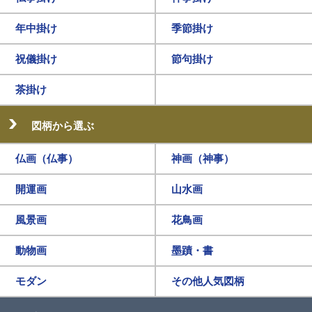
年中掛け
季節掛け
祝儀掛け
節句掛け
茶掛け
図柄から選ぶ
仏画（仏事）
神画（神事）
開運画
山水画
風景画
花鳥画
動物画
墨蹟・書
モダン
その他人気図柄