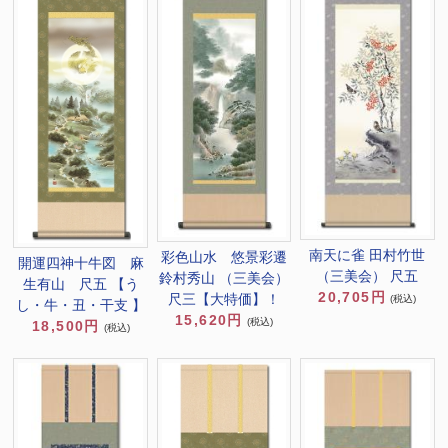
南天に雀 田村竹世
彩色山水 悠景彩遷
開運四神十牛図 麻
（三美会） 尺五
鈴村秀山 （三美会）
生有山 尺五 【う
20,705円
尺三【大特価】！
(税込)
し・牛・丑・干支 】
15,620円
(税込)
18,500円
(税込)