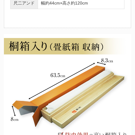
尺二アンド
幅約44cm×高さ約120cm