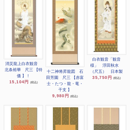
白衣観音「観音
消災龍上白衣観音
様」 浮田秋水
北条裕華 尺三 【特
十二神将昇龍図 石
（尺五） 日本製
価 】！
田芳園 尺三 【赤富
35,750円
(税込)
15,104円
(税込)
士・たつ・龍・竜・
干支 】
9,980円
(税込)