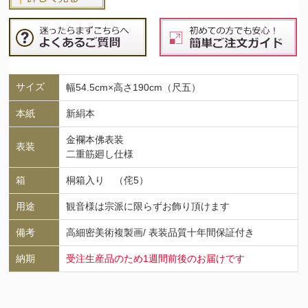
サイズ
幅54.5cm×高さ190cm（尺五）
本紙
新絹本
金襴本佛表装
表装
二重筋廻し仕様
箱
桐箱入り （侘5）
用途
観音様は宗派に限らずお飾り頂けます
備考
高細密美術複製画/ 表装品質十年間保証付き
納期
受注生産品のため1週間前後のお届けです