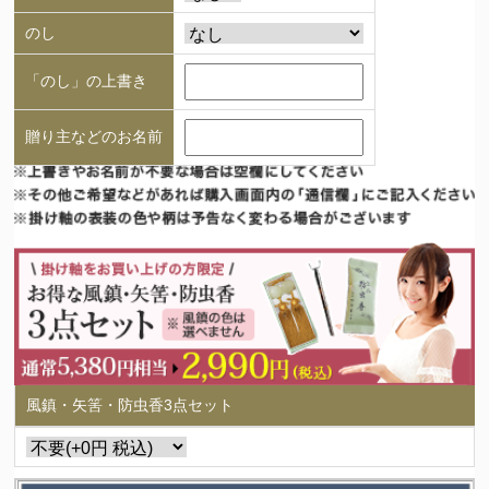
のし
「のし」の上書き
贈り主などのお名前
風鎮・矢筈・防虫香3点セット