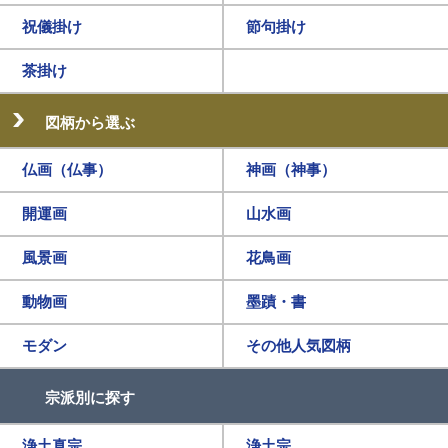
祝儀掛け
節句掛け
茶掛け
図柄から選ぶ
仏画（仏事）
神画（神事）
開運画
山水画
風景画
花鳥画
動物画
墨蹟・書
モダン
その他人気図柄
宗派別に探す
浄土真宗
浄土宗