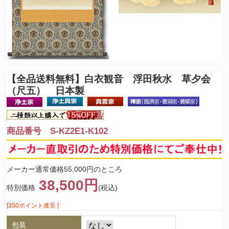
【全品送料無料】
白衣観音 浮田秋水 草夕会
（尺五） 日本製
商品番号 S-KZ2E1-K102
メーカー通常価格55,000円のところ
38,500円
特別価格
(税込)
[350ポイント進呈 ]
包装