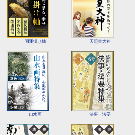
開運掛け軸
天照皇大神
山水画
法事・法要