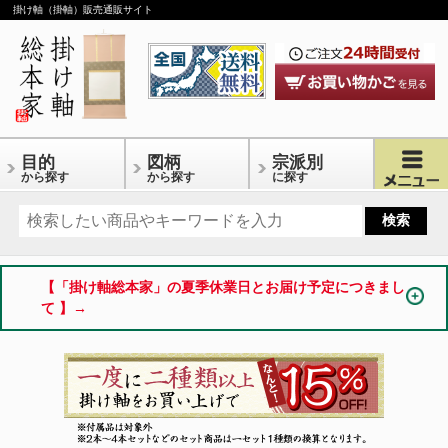
掛け軸（掛軸）販売通販サイト
目的
図柄
宗派別
から探す
から探す
に探す
【「掛け軸総本家」の夏季休業日とお届け予定につきまし
て 】→