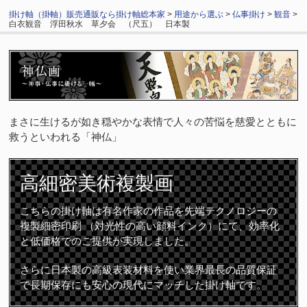
掛け軸（掛軸）販売通販なら掛け軸総本家
>
用途から選ぶ
>
仏事掛け
>
観音
>
白衣観音 浮田秋水 草夕会 （尺五） 日本製
まさに生けるが如き穏やかな表情で人々の苦悩を慈愛とともに
救うといわれる「神仏」
高細密
美術複製画
こちらの掛け軸は有名作家の作品を先端テクノロジーの
複製細密印刷 （対光性の高い顔料インク）にて、効率化
と低価格でのご提供が実現しました。
さらに日本製の高級表装材料を使い業界最長の品質保証
で長期保存にも安心の現代にマッチした掛け軸です。