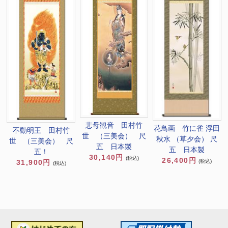
悲母観音 田村竹
花鳥画 竹に雀 浮田
不動明王 田村竹
世 （三美会） 尺
秋水 （草夕会） 尺
世 （三美会） 尺
五 日本製
五 日本製
五！
30,140円
(税込)
26,400円
(税込)
31,900円
(税込)