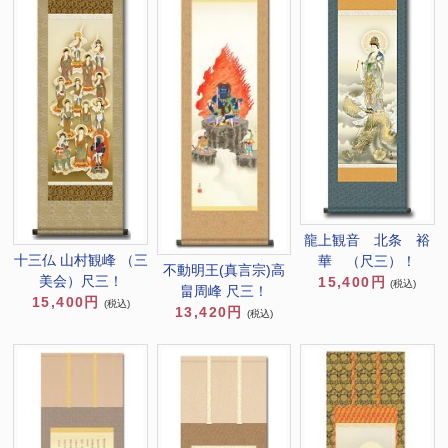
龍上観音 北条 裕
十三仏 山村観峰 （三
華 （尺三）！
不動明王(真言宗)高
美会）尺三！
15,400円
(税込)
畠周峰 尺三！
15,400円
(税込)
13,420円
(税込)