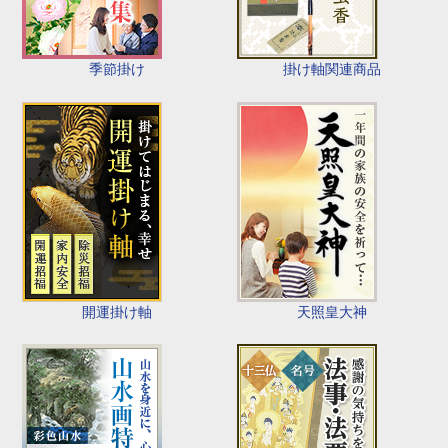
季節掛け
掛け軸関連商品
開運掛け軸
天照皇大神