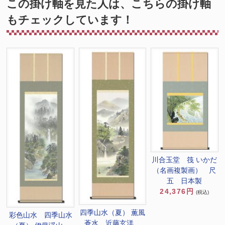
この掛け軸を見た人は、こちらの掛け軸
もチェックしています！
川合玉堂 筏 いかだ
（名画複製画） 尺
五 日本製
24,376円
(税込)
四季山水（夏） 薫風
彩色山水 四季山水
蒼水 近藤玄洋