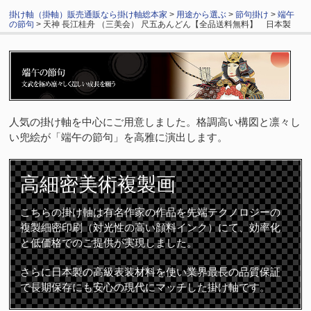
掛け軸（掛軸）販売通販なら掛け軸総本家
>
用途から選ぶ
>
節句掛け
>
端午
の節句
> 天神 長江桂舟 （三美会） 尺五あんどん【全品送料無料】 日本製
人気の掛け軸を中心にご用意しました。格調高い構図と凛々し
い兜絵が「端午の節句」を高雅に演出します。
高細密
美術複製画
こちらの掛け軸は有名作家の作品を先端テクノロジーの
複製細密印刷（対光性の高い顔料インク）にて、効率化
と低価格でのご提供が実現しました。
さらに日本製の高級表装材料を使い業界最長の品質保証
で長期保存にも安心の現代にマッチした掛け軸です。