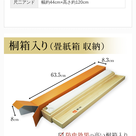
尺二アンド
幅約44cm×高さ約120cm