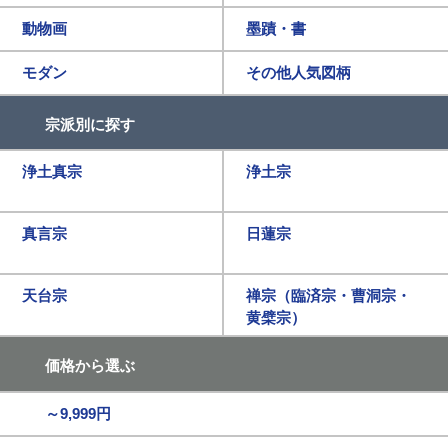
動物画
墨蹟・書
モダン
その他人気図柄
宗派別に探す
浄土真宗
浄土宗
真言宗
日蓮宗
天台宗
禅宗（臨済宗・曹洞宗・
黄檗宗）
価格から選ぶ
～9,999円