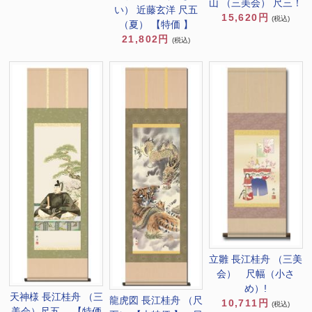
山 （三美会） 尺三！
い） 近藤玄洋 尺五
15,620円
(税込)
（夏） 【特価 】
21,802円
(税込)
立雛 長江桂舟 （三美
会） 尺幅（小さ
め）!
天神様 長江桂舟 （三
龍虎図 長江桂舟 （尺
10,711円
(税込)
美会）尺五 【特価