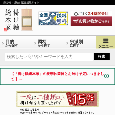
掛け軸（掛軸）販売通販サイト
目的
図柄
宗派別
から探す
から探す
に探す
【「掛け軸総本家」の夏季休業日とお届け予定につきまし
て 】→