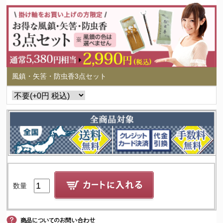
風鎮・矢筈・防虫香3点セット
数量