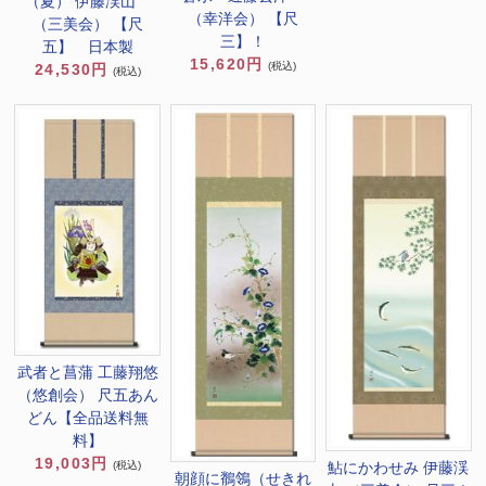
（夏） 伊藤渓山
（幸洋会） 【尺
（三美会） 【尺
三】！
五】 日本製
15,620円
(税込)
24,530円
(税込)
武者と菖蒲 工藤翔悠
（悠創会） 尺五あん
どん【全品送料無
料】
19,003円
鮎にかわせみ 伊藤渓
(税込)
朝顔に鶺鴒（せきれ