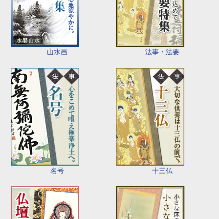
山水画
法事・法要
名号
十三仏