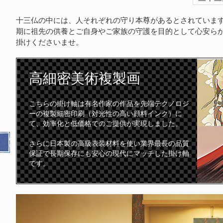
十三仏の中には、人それぞれの守り本尊があるとされています
期に祖先の供養とご自身やご家族の守護を目的として心安ら
掛けくださいませ。
高細密
美術複製画
こちらの掛け軸は有名作家の作品を先端テクノロジ
ーの複製細密印刷（対光性の高い顔料インク）に
て、効率化と低価格でのご提供が実現しました。
さらに日本製の高級表装材料を使い業界最長の品質
保証で長期保存にも安心の現代にマッチした掛け軸
です。