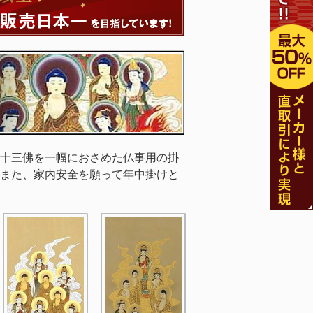
十三佛を一幅におさめた仏事用の掛
また、家内安全を願って年中掛けと