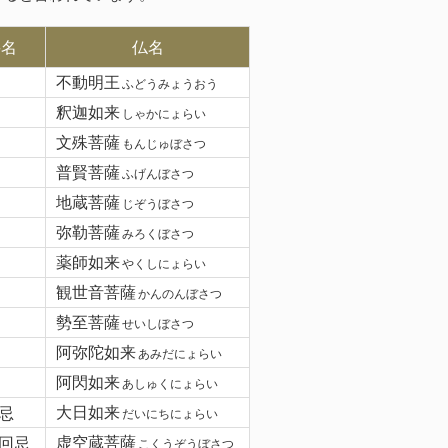
要名
仏名
不動明王
ふどうみょうおう
釈迦如来
しゃかにょらい
文殊菩薩
もんじゅぼさつ
普賢菩薩
ふげんぼさつ
地蔵菩薩
じぞうぼさつ
弥勒菩薩
みろくぼさつ
薬師如来
やくしにょらい
観世音菩薩
かんのんぼさつ
勢至菩薩
せいしぼさつ
阿弥陀如来
あみだにょらい
阿閃如来
あしゅくにょらい
忌
大日如来
だいにちにょらい
回忌
虚空蔵菩薩
こくうぞうぼさつ