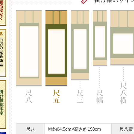
尺八
幅約64.5cm×高さ約190cm
尺八横