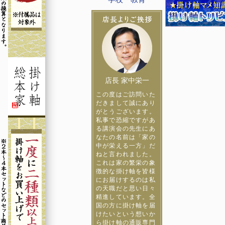
店長 家中栄一
この度はご訪問いた
だきまして誠にあり
がとうございます。
私事で恐縮ですがあ
る講演会の先生にあ
なたの名前は「家の
中が栄える一方」だ
ねと言われました。
これは家の繁栄の象
徴的な掛け軸を皆様
にお届けするのは私
の天職だと思い日々
精進しています。全
国の方に掛け軸を届
けたいという想いか
ら掛け軸の通販専門