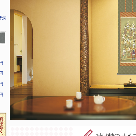
曹洞
9円
9円
9円
9円
掛け軸のサイ