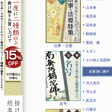
山水画
風景画
花鳥画
動物画
墨蹟・書
法事・法要
モダン
その他人気図柄
浄土真宗
浄土宗
真言宗
名号
日蓮宗