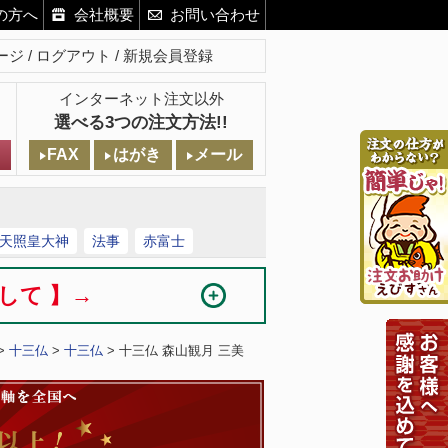
の方へ
会社概要
お問い合わせ
ージ
ログアウト
新規会員登録
インターネット注文以外
選べる3つの注文方法!!
FAX
はがき
メール
天照皇大神
法事
赤富士
まして 】→
>
十三仏
>
十三仏
> 十三仏 森山観月 三美