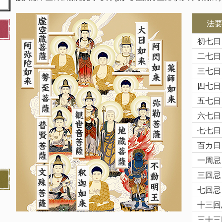
法
初七日
二七日
三七日
四七日
五七日
六七日
七七日
百カ日
一周忌
三回忌
七回忌
十三回
三十三