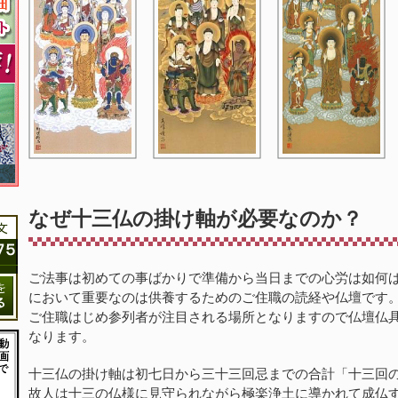
なぜ十三仏の掛け軸が必要なのか？
ご法事は初めての事ばかりで準備から当日までの心労は如何
において重要なのは供養するためのご住職の読経や仏壇です
ご住職はじめ参列者が注目される場所となりますので仏壇仏
なります。
十三仏の掛け軸は初七日から三十三回忌までの合計「十三回
故人は十三の仏様に見守られながら極楽浄土に導かれて成仏