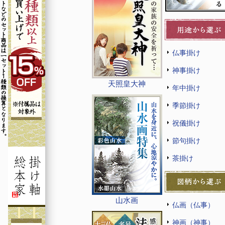
仏事掛け
神事掛け
天照皇大神
年中掛け
季節掛け
祝儀掛け
節句掛け
茶掛け
山水画
仏画（仏事）
神画（神事）