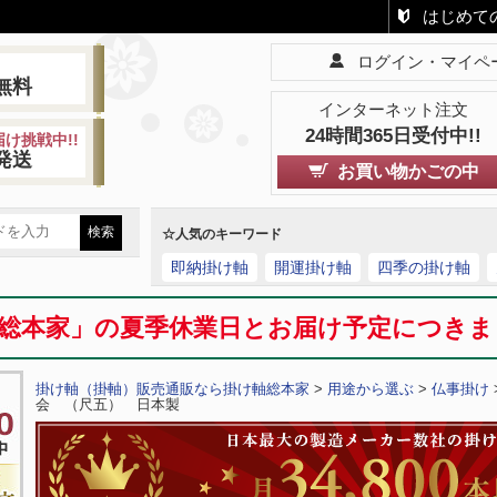
はじめて
ログイン・マイペ
!
無料
インターネット注文
24時間365日受付中!!
け挑戦中!!
発送
お買い物かごの中
☆人気のキーワード
即納掛け軸
開運掛け軸
四季の掛け軸
総本家」の夏季休業日とお届け予定につき
掛け軸（掛軸）販売通販なら掛け軸総本家
>
用途から選ぶ
>
仏事掛け
会 （尺五） 日本製