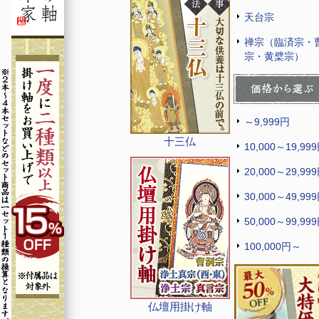
天台宗
禅宗（臨済宗・
宗・黄檗宗）
～9,999円
十三仏
10,000～19,99
20,000～29,99
30,000～49,99
50,000～99,99
100,000円～
仏壇用掛け軸