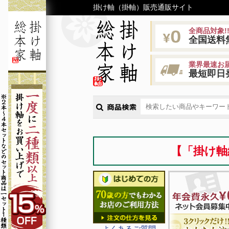
掛け軸（掛軸）販売通販サイト
全商品対象!
全国送料
業界最速お届
最短即日
【「掛け軸
よくあるご質問