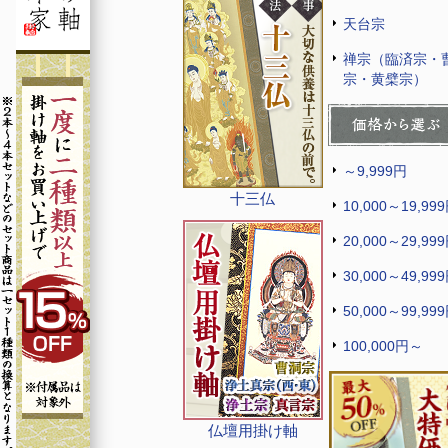
天台宗
禅宗（臨済宗・
宗・黄檗宗）
～9,999円
十三仏
10,000～19,99
20,000～29,99
30,000～49,99
50,000～99,99
100,000円～
仏壇用掛け軸