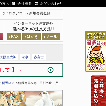
の方へ
会社概要
お問い合わせ
ージ
ログアウト
新規会員登録
インターネット注文以外
選べる3つの注文方法!!
FAX
はがき
メール
天照皇大神
法事
赤富士
まして 】→
>
開運画
> 五鯉躍南天福寿 田村竹世 尺三