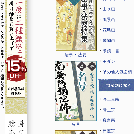
山水画
風景画
花鳥画
動物画
墨蹟・書
法事・法要
モダン
その他人気図柄
浄土真宗
浄土宗
真言宗
名号
日蓮宗