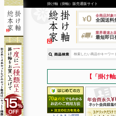
掛け軸（掛軸）販売通販サイト
全商品対象!
全国送料
業界最速お届
最短即日
【「掛け軸
よくあるご質問