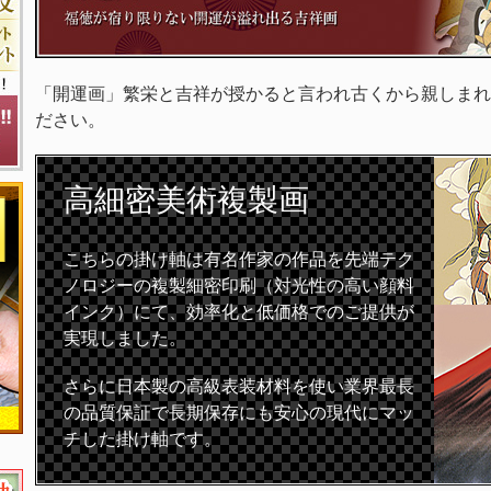
「開運画」繁栄と吉祥が授かると言われ古くから親しまれ
ださい。
高細密
美術複製画
こちらの掛け軸は有名作家の作品を先端テク
ノロジーの複製細密印刷（対光性の高い顔料
インク）にて、効率化と低価格でのご提供が
実現しました。
さらに日本製の高級表装材料を使い業界最長
の品質保証で長期保存にも安心の現代にマッ
チした掛け軸です。