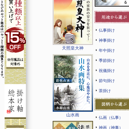
仏事掛け
神事掛け
天照皇大神
年中掛け
季節掛け
祝儀掛け
節句掛け
茶掛け
山水画
仏画（仏事）
神画（神事）