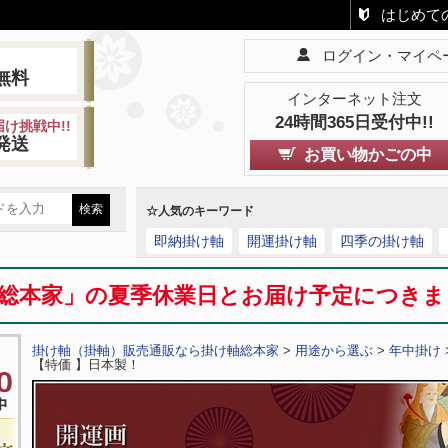
はじめて
ログイン・マイペ
!
無料
インターネット注文
24時間365日受付中!!
け挑戦中!!
発送
お買い物かごの中
☆人気のキーワード
即納掛け軸
開運掛け軸
四季の掛け軸
総本家」の夏季休業日とお届け予定につき
掛け軸（掛軸）販売通販なら掛け軸総本家
>
用途から選ぶ
>
年中掛け
【特価 】日本製！