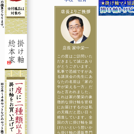
店長 家中栄一
この度はご訪問いた
だきまして誠にあり
がとうございます。
私事で恐縮ですがあ
る講演会の先生にあ
なたの名前は「家の
中が栄える一方」だ
ねと言われました。
これは家の繁栄の象
徴的な掛け軸を皆様
にお届けするのは私
の天職だと思い日々
精進しています。全
国の方に掛け軸を届
けたいという想いか
ら掛け軸の通販専門