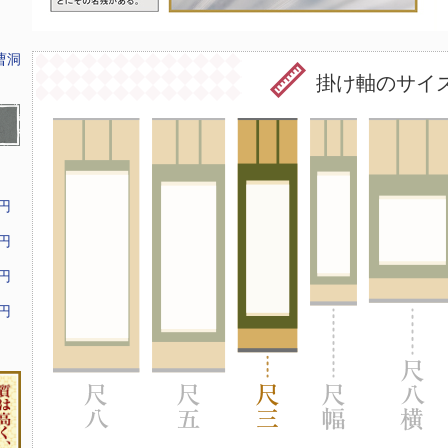
曹洞
掛け軸のサイ
9円
9円
9円
9円