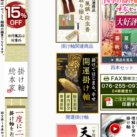
掛け軸関連商品
四本セット
開運掛け軸