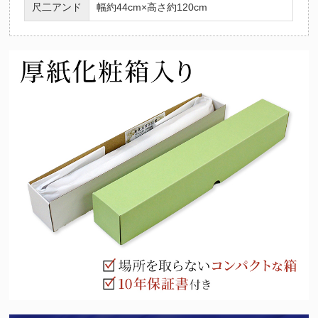
尺二アンド
幅約44cm×高さ約120cm