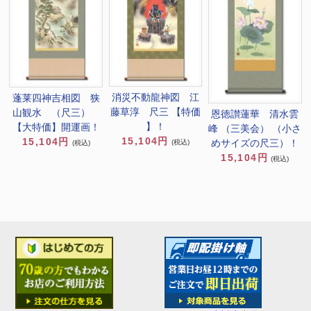
消災不動龍神図 江
蓬莱四神吉相図 狭
藤草淳 尺三 【特価
山観水 （尺三）
恩徳讃蓮華 清水雲
】！
【大特価】開運画！
峰 （三美会） （小さ
15,104円
15,104円
めサイズの尺三）！
(税込)
(税込)
15,104円
(税込)