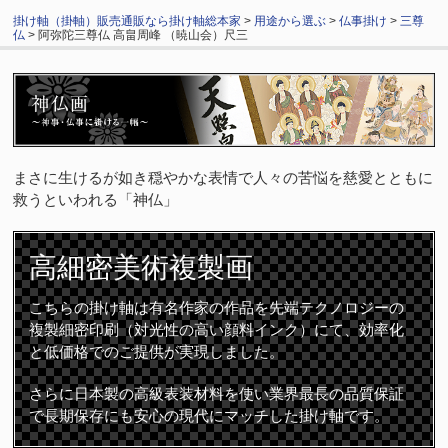
掛け軸（掛軸）販売通販なら掛け軸総本家
>
用途から選ぶ
>
仏事掛け
>
三尊
仏
> 阿弥陀三尊仏 高畠周峰 （暁山会）尺三
まさに生けるが如き穏やかな表情で人々の苦悩を慈愛とともに
救うといわれる「神仏」
高細密
美術複製画
こちらの掛け軸は有名作家の作品を先端テクノロジーの
複製細密印刷（対光性の高い顔料インク）にて、効率化
と低価格でのご提供が実現しました。
さらに日本製の高級表装材料を使い業界最長の品質保証
で長期保存にも安心の現代にマッチした掛け軸です。