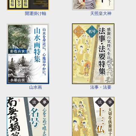
開運掛け軸
天照皇大神
山水画
法事・法要