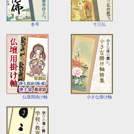
名号
十三仏
仏壇用掛け軸
小さな掛け軸