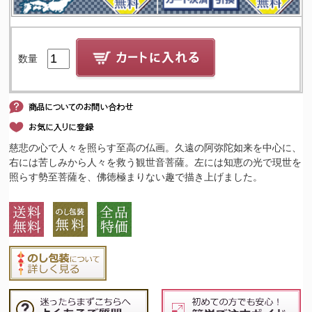
数量
慈悲の心で人々を照らす至高の仏画。久遠の阿弥陀如来を中心に、
右には苦しみから人々を救う観世音菩薩。左には知恵の光で現世を
照らす勢至菩薩を、佛徳極まりない趣で描き上げました。