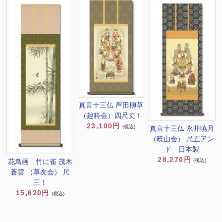
真言十三仏 芦田柳草
（趣粋会）四尺丈！
23,100円
(税込)
真言十三仏 永井暁月
（暁山会） 尺五アン
ド 日本製
28,270円
(税込)
花鳥画 竹に雀 茂木
蒼雲 （草友会） 尺
三！
15,620円
(税込)