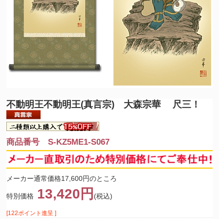
不動明王
不動明王(真言宗) 大森宗華 尺三！
商品番号 S-KZ5ME1-S067
メーカー通常価格17,600円のところ
13,420円
特別価格
(税込)
[122ポイント進呈 ]