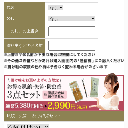
包装
のし
「のし」の上書き
贈り主などのお名前
風鎮・矢筈・防虫香3点セット