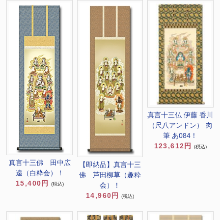
真言十三仏 伊藤 香川
（尺八アンドン） 肉
筆 あ084！
123,612円
(税込)
真言十三佛 田中広
【即納品】真言十三
遠（白粋会）！
佛 芦田柳草（趣粋
15,400円
(税込)
会）！
14,960円
(税込)