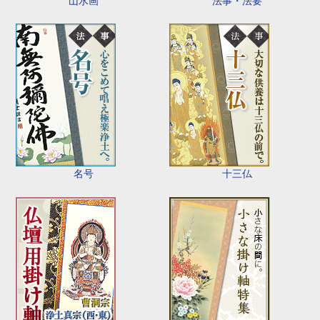
山水画
法事・法要
名号
十三仏