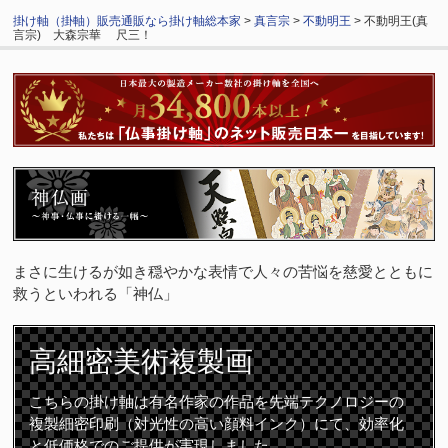
掛け軸（掛軸）販売通販なら掛け軸総本家
>
真言宗
>
不動明王
> 不動明王(真
言宗) 大森宗華 尺三！
まさに生けるが如き穏やかな表情で人々の苦悩を慈愛とともに
救うといわれる「神仏」
高細密
美術複製画
こちらの掛け軸は有名作家の作品を先端テクノロジーの
複製細密印刷（対光性の高い顔料インク）にて、効率化
と低価格でのご提供が実現しました。