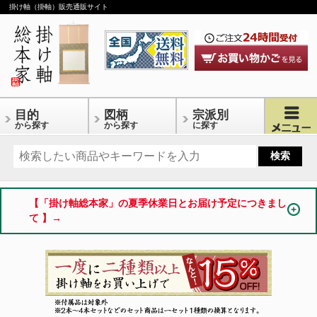
掛け軸（掛軸）販売通販サイト
目的
図柄
宗派別
から探す
から探す
に探す
【「掛け軸総本家」の夏季休業日とお届け予定につきまし
て 】→