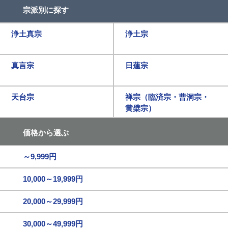
宗派別に探す
浄土真宗
浄土宗
真言宗
日蓮宗
天台宗
禅宗（臨済宗・曹洞宗・
黄檗宗）
価格から選ぶ
～9,999円
10,000～19,999円
20,000～29,999円
30,000～49,999円