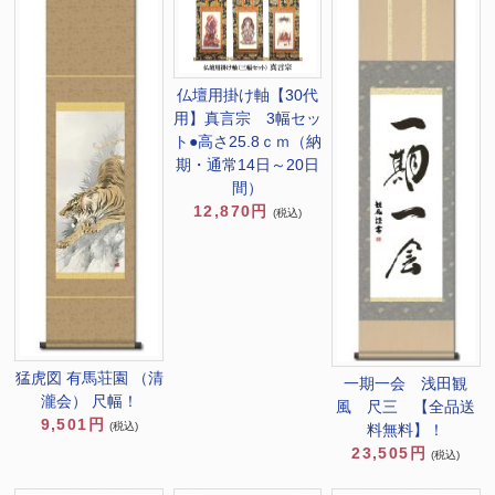
仏壇用掛け軸【30代
用】真言宗 3幅セッ
ト●高さ25.8ｃｍ（納
期・通常14日～20日
間）
12,870円
(税込)
猛虎図 有馬荘園 （清
一期一会 浅田観
瀧会） 尺幅！
風 尺三 【全品送
9,501円
(税込)
料無料】！
23,505円
(税込)