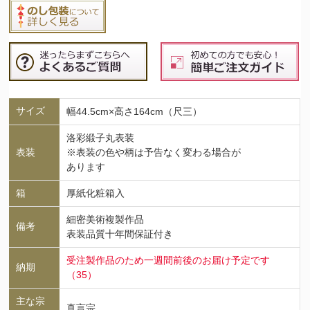
サイズ
幅44.5cm×高さ164cm（尺三）
洛彩緞子丸表装
表装
※表装の色や柄は予告なく変わる場合が
あります
箱
厚紙化粧箱入
細密美術複製作品
備考
表装品質十年間保証付き
受注製作品のため一週間前後のお届け予定です
納期
（35）
主な宗
真言宗