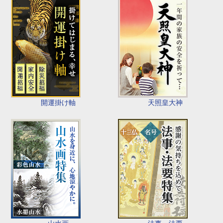
開運掛け軸
天照皇大神