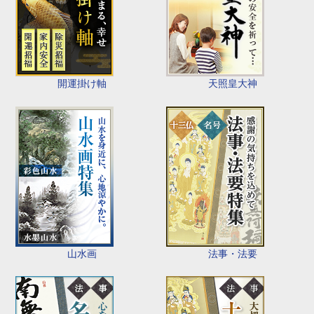
開運掛け軸
天照皇大神
山水画
法事・法要