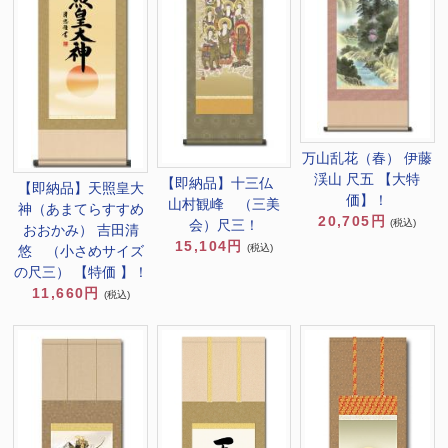
万山乱花（春） 伊藤
渓山 尺五 【大特
【即納品】十三仏
【即納品】天照皇大
価】！
山村観峰 （三美
神（あまてらすすめ
20,705円
(税込)
会）尺三！
おおかみ） 吉田清
15,104円
(税込)
悠 （小さめサイズ
の尺三） 【特価 】！
11,660円
(税込)