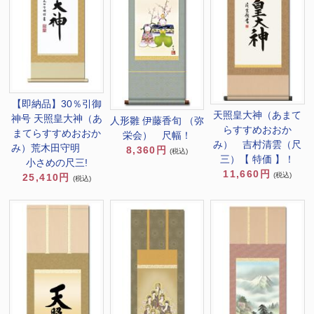
【即納品】30％引御
天照皇大神（あまて
神号 天照皇大神（あ
人形雛 伊藤香旬 （弥
らすすめおおか
まてらすすめおおか
栄会） 尺幅！
み） 吉村清雲（尺
み）荒木田守明
8,360円
(税込)
三）【 特価 】！
小さめの尺三!
11,660円
(税込)
25,410円
(税込)