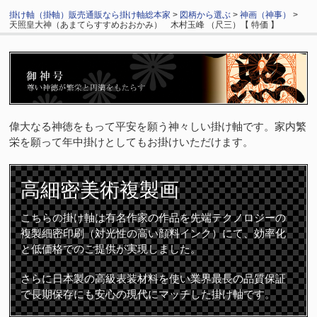
掛け軸（掛軸）販売通販なら掛け軸総本家
>
図柄から選ぶ
>
神画（神事）
>
天照皇大神（あまてらすすめおおかみ） 木村玉峰 （尺三）【 特価 】
偉大なる神徳をもって平安を願う神々しい掛け軸です。家内繁
栄を願って年中掛けとしてもお掛けいただけます。
高細密
美術複製画
こちらの掛け軸は有名作家の作品を先端テクノロジーの
複製細密印刷（対光性の高い顔料インク）にて、効率化
と低価格でのご提供が実現しました。
さらに日本製の高級表装材料を使い業界最長の品質保証
で長期保存にも安心の現代にマッチした掛け軸です。