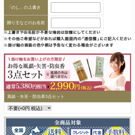
「のし」の上書き
贈り主などのお名前
風鎮・矢筈・防虫香3点セット