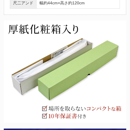
尺二アンド
幅約44cm×高さ約120cm