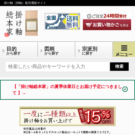
掛け軸（掛軸）販売通販サイト
目的
図柄
宗派別
から探す
から探す
に探す
【「掛け軸総本家」の夏季休業日とお届け予定につきまし
て 】→