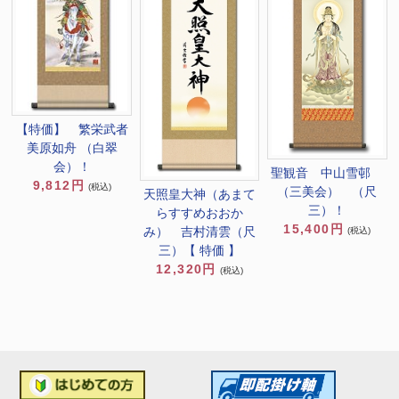
【特価】 繁栄武者
美原如舟 （白翠
会）！
聖観音 中山雪邨
9,812円
(税込)
（三美会） （尺
天照皇大神（あまて
三）！
らすすめおおか
15,400円
み） 吉村清雲（尺
(税込)
三）【 特価 】
12,320円
(税込)