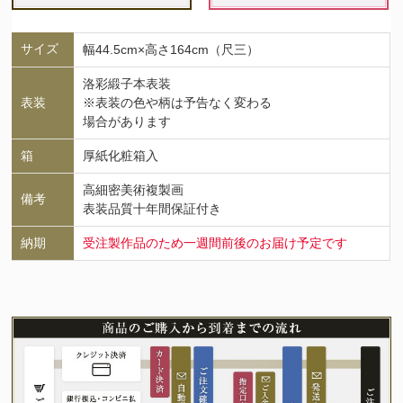
サイズ
幅44.5cm×高さ164cm（尺三）
洛彩緞子本表装
表装
※表装の色や柄は予告なく変わる
場合があります
箱
厚紙化粧箱入
高細密美術複製画
備考
表装品質十年間保証付き
納期
受注製作品のため一週間前後のお届け予定です