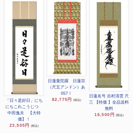
日蓮曼陀羅 日蓮宗
（尺五アンドン）あ
057！
日蓮名号 吉村清雲 尺
82,775円
「日々是好日」にち
(税込)
三 【特価 】全品送料
にちこれこうじつ
無料
中田逸夫 【大特
16,500円
(税込)
価】！
23,505円
(税込)