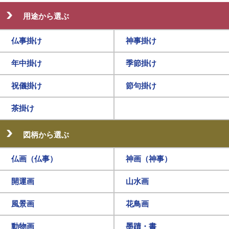
用途から選ぶ
仏事掛け
神事掛け
年中掛け
季節掛け
祝儀掛け
節句掛け
茶掛け
図柄から選ぶ
仏画（仏事）
神画（神事）
開運画
山水画
風景画
花鳥画
動物画
墨蹟・書