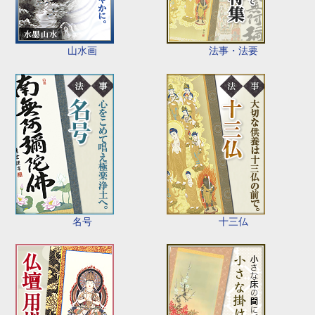
山水画
法事・法要
名号
十三仏