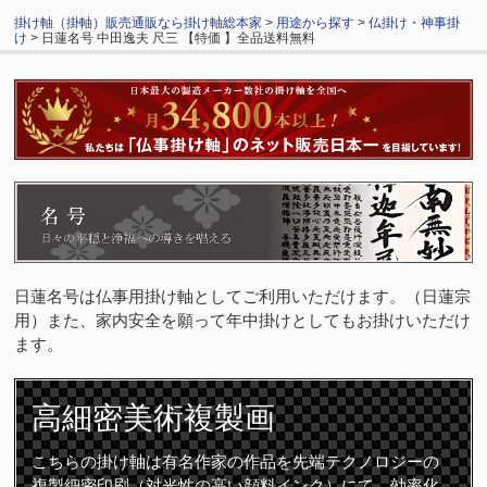
掛け軸（掛軸）販売通販なら掛け軸総本家
>
用途から探す
>
仏掛け・神事掛
け
> 日蓮名号 中田逸夫 尺三 【特価 】全品送料無料
日蓮名号は仏事用掛け軸としてご利用いただけます。（日蓮宗
用）また、家内安全を願って年中掛けとしてもお掛けいただけ
ます。
高細密
美術複製画
こちらの掛け軸は有名作家の作品を先端テクノロジーの
複製細密印刷（対光性の高い顔料インク）にて、効率化