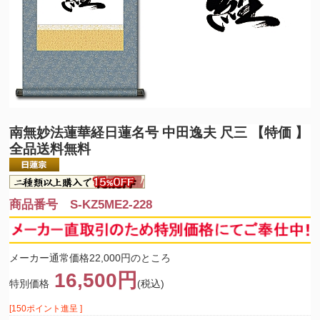
南無妙法蓮華経
日蓮名号 中田逸夫 尺三 【特価 】
全品送料無料
商品番号 S-KZ5ME2-228
メーカー通常価格22,000円のところ
16,500円
特別価格
(税込)
[150ポイント進呈 ]