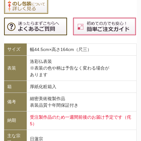
サイズ
幅44.5cm×高さ164cm（尺三）
洛彩仏表装
表装
※表装の色や柄は予告なく変わる場合が
あります
箱
厚紙化粧箱入
細密美術複製作品
備考
表装品質十年間保証付き
受注製作品のため一週間前後のお届け予定です（侘
納期
5）
主な宗
日蓮宗