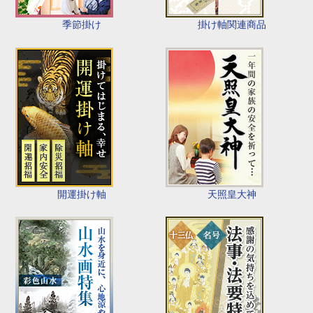
季節掛け
掛け軸関連商品
開運掛け軸
天照皇大神