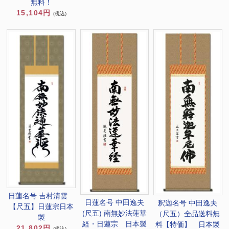
無料！
15,104円
(税込)
日蓮名号 吉村清雲
日蓮名号 中田逸夫
釈迦名号 中田逸夫
【尺五】日蓮宗日本
(尺五) 南無妙法蓮華
（尺五）全品送料無
製
経・日蓮宗 日本製
料【特価】 日本製
21,802円
(税込)