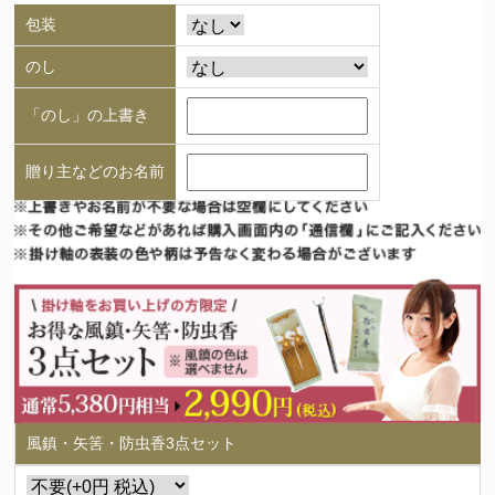
包装
のし
「のし」の上書き
贈り主などのお名前
風鎮・矢筈・防虫香3点セット