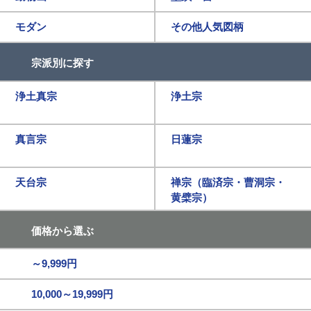
モダン
その他人気図柄
宗派別に探す
浄土真宗
浄土宗
真言宗
日蓮宗
天台宗
禅宗（臨済宗・曹洞宗・
黄檗宗）
価格から選ぶ
～9,999円
10,000～19,999円