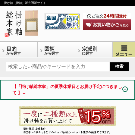
掛け軸（掛軸）販売通販サイト
目的
図柄
宗派別
から探す
から探す
に探す
【「掛け軸総本家」の夏季休業日とお届け予定につきまし
て 】→