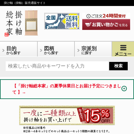
掛け軸（掛軸）販売通販サイト
目的
図柄
宗派別
から探す
から探す
に探す
【「掛け軸総本家」の夏季休業日とお届け予定につきまし
て 】→