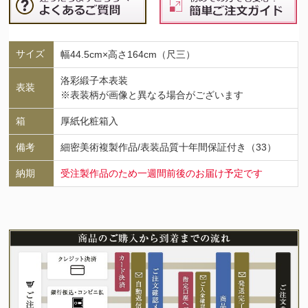
サイズ
幅44.5cm×高さ164cm（尺三）
洛彩緞子本表装
表装
※表装柄が画像と異なる場合がございます
箱
厚紙化粧箱入
備考
細密美術複製作品/表装品質十年間保証付き（33）
納期
受注製作品のため一週間前後のお届け予定です