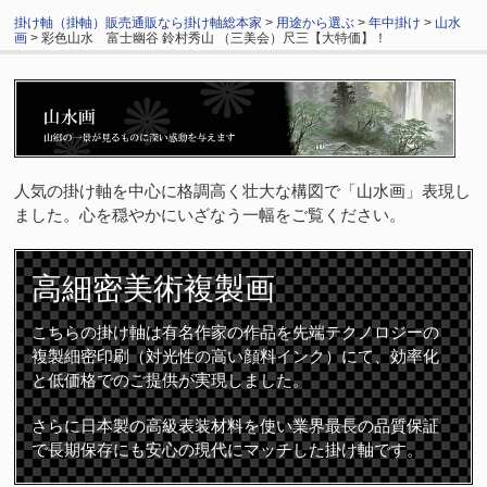
掛け軸（掛軸）販売通販なら掛け軸総本家
>
用途から選ぶ
>
年中掛け
>
山水
画
> 彩色山水 富士幽谷 鈴村秀山 （三美会）尺三【大特価】！
人気の掛け軸を中心に格調高く壮大な構図で「山水画」表現し
ました。心を穏やかにいざなう一幅をご覧ください。
高細密
美術複製画
こちらの掛け軸は有名作家の作品を先端テクノロジーの
複製細密印刷（対光性の高い顔料インク）にて、効率化
と低価格でのご提供が実現しました。
さらに日本製の高級表装材料を使い業界最長の品質保証
で長期保存にも安心の現代にマッチした掛け軸です。