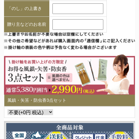
「のし」の上書き
贈り主などのお名前
風鎮・矢筈・防虫香3点セット