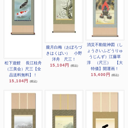
消災不動龍神図（し
朧月白梅（おぼろづ
ょうさいふどうりゅ
きはくばい） 小野
うじんず）江藤草
洋舟 尺三！
淳 （尺三） 【大
松下遊鯉 長江桂舟
15,104円
(税込)
特価】開運画！
（三美会）尺三【全
15,400円
品送料無料】！
(税込)
15,104円
(税込)