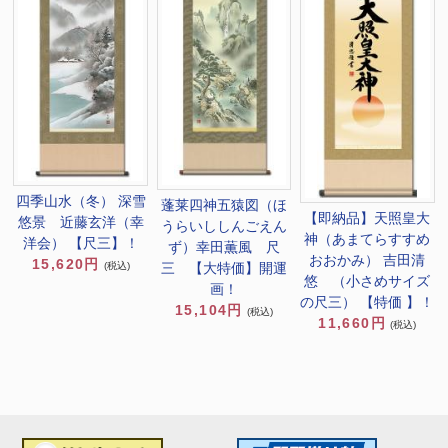
四季山水（冬） 深雪
蓬莱四神五猿図（ほ
【即納品】天照皇大
悠景 近藤玄洋（幸
うらいししんごえん
神（あまてらすすめ
洋会） 【尺三】！
ず）幸田薫風 尺
おおかみ） 吉田清
15,620円
(税込)
三 【大特価】開運
悠 （小さめサイズ
画！
の尺三） 【特価 】！
15,104円
(税込)
11,660円
(税込)