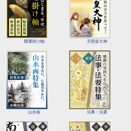
開運掛け軸
天照皇大神
山水画
法事・法要