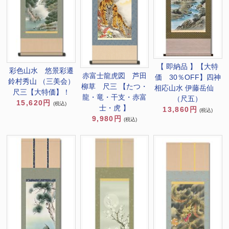
【 即納品 】【大特
彩色山水 悠景彩遷
赤富士龍虎図 芦田
価 30％OFF】四神
鈴村秀山 （三美会）
柳草 尺三 【たつ・
相応山水 伊藤岳仙
尺三【大特価】！
龍・竜・干支・赤富
（尺五）
15,620円
(税込)
士・虎 】
13,860円
(税込)
9,980円
(税込)