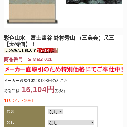
彩色山水 富士幽谷 鈴村秀山 （三美会）尺三
【大特価】！
商品番号 S-MB3-011
メーカー通常価格28,008円のところ
15,104円
特別価格
(税込)
[137ポイント進呈 ]
包装
のし