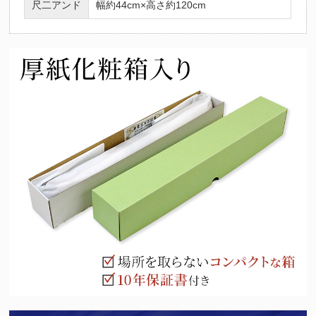
尺二アンド
幅約44cm×高さ約120cm