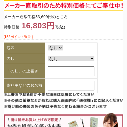
メーカー通常価格33,609円のところ
16,803円
特別価格
(税込)
[153ポイント進呈 ]
包装
のし
「のし」の上書き
贈り主などのお名前