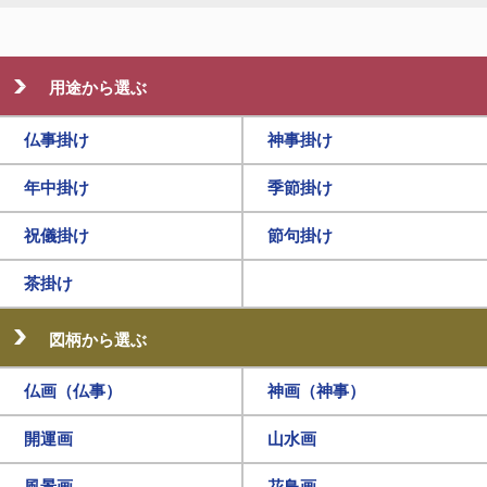
用途から選ぶ
仏事掛け
神事掛け
年中掛け
季節掛け
祝儀掛け
節句掛け
茶掛け
図柄から選ぶ
仏画（仏事）
神画（神事）
開運画
山水画
風景画
花鳥画