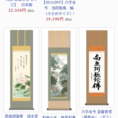
【35％OFF】六字名
三】 日本製
号 浅田観風 幅
12,320円
(税込)
（小さめサイズ）!
10,296円
(税込)
六字名号 斎藤香雪
恩徳讃蓮華 清水雲
（墨愁会）（尺三）
彩色山水 悠景彩遷