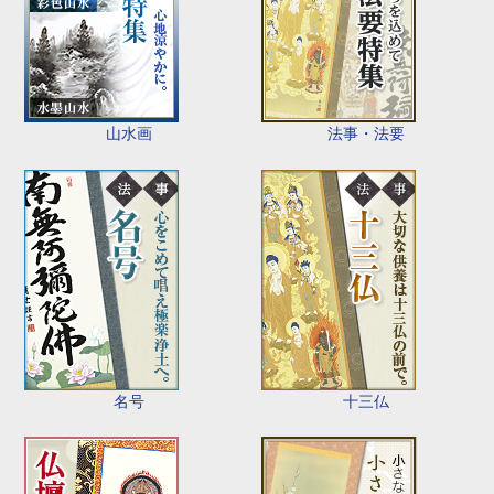
山水画
法事・法要
名号
十三仏