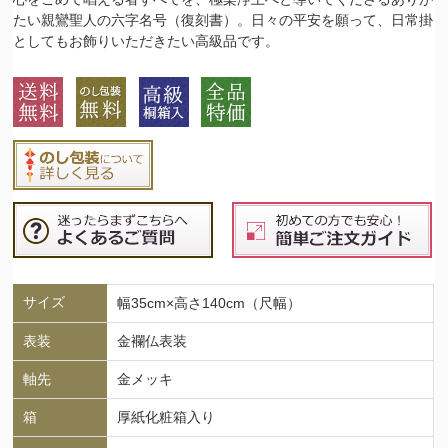
たい親鸞聖人の六字名号（復刻書）。日々の平安を願って、日常掛
としてもお飾りいただきたい高級品です。
サイズ
幅35cm×高さ140cm（尺幅）
表装
金襴仏表装
軸先
金メッキ
箱
厚紙化粧箱入り