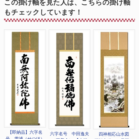
この掛け軸を見た人は、こちらの掛け軸
もチェックしています！
【即納品】六字名
六字名号 中田逸夫
四神相応山水図
号 雪浦（せつほ）