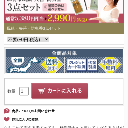
風鎮・矢筈・防虫香3点セット
数量
心をこめて唱える者すべてを、極楽浄土へと導いてくださるありが