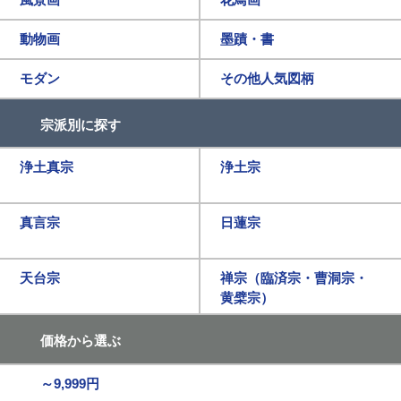
動物画
墨蹟・書
モダン
その他人気図柄
宗派別に探す
浄土真宗
浄土宗
真言宗
日蓮宗
天台宗
禅宗（臨済宗・曹洞宗・
黄檗宗）
価格から選ぶ
～9,999円