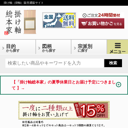
掛け軸（掛軸）販売通販サイト
目的
図柄
宗派別
から探す
から探す
に探す
【「掛け軸総本家」の夏季休業日とお届け予定につきまし
て 】→