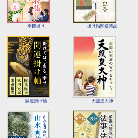
季節掛け
掛け軸関連商品
開運掛け軸
天照皇大神