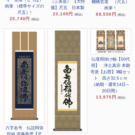
（三美会） 【大特
棚橋玄道 （尺五）
肉筆 （標準サイズの
価】尺五 日本製
肉筆！
尺五）!
23,100円
88,550円
(税込)
(税込)
25,740円
(税込)
仏壇用掛け軸【50代
用】 浄土真宗 本願
寺派【お西】3幅セッ
ト 高さ32.5ｃｍ
（納期・通常14日～
20日間）
13,975円
(税込)
六字名号 仏説阿弥
陀経 斎藤香雪【尺