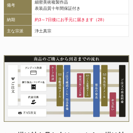
細密美術複製作品
備考
表装品質十年間保証付き
納期
約3～7日後にお手元に届きます（28）
主な宗派
浄土真宗