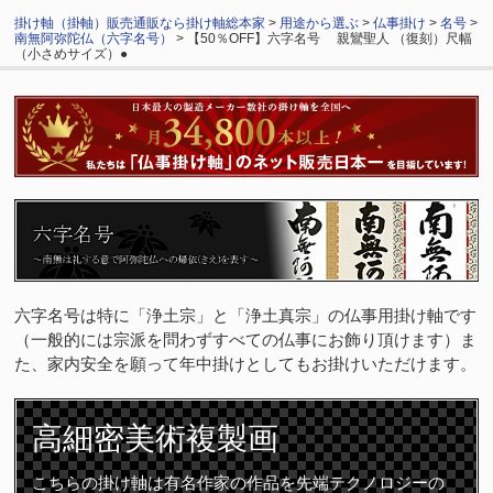
掛け軸（掛軸）販売通販なら掛け軸総本家
>
用途から選ぶ
>
仏事掛け
>
名号
>
南無阿弥陀仏（六字名号）
> 【50％OFF】六字名号 親鸞聖人 （復刻）尺幅
（小さめサイズ）●
六字名号は特に「浄土宗」と「浄土真宗」の仏事用掛け軸です
（一般的には宗派を問わずすべての仏事にお飾り頂けます）ま
た、家内安全を願って年中掛けとしてもお掛けいただけます。
高細密
美術複製画
こちらの掛け軸は有名作家の作品を先端テクノロジーの