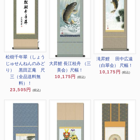
松樹千年翠（しょう
滝昇鯉 田中広遠
大昇鯉 長江桂舟 （三
じゅせんねんのみど
（白翠会） 尺幅！
美会）尺幅！
り） 黒田正庵 尺
10,175円
(税込)
10,175円
三（全品送料無
(税込)
料）！
23,505円
(税込)