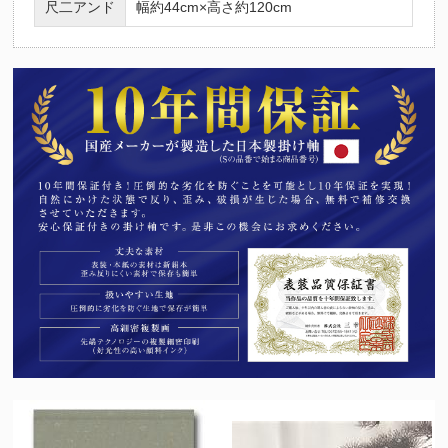
尺二アンド
幅約44cm×高さ約120cm