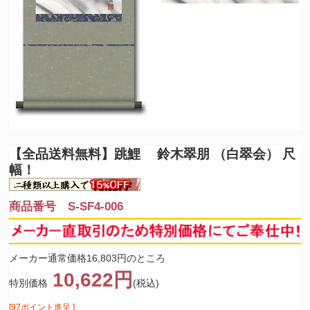
【全品送料無料】
跳鯉 鈴木翠朋 （白翠会） 尺
幅！
商品番号 S-SF4-006
メーカー通常価格16,803円のところ
10,622円
特別価格
(税込)
[97ポイント進呈 ]