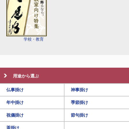
学校・教育
用途から選ぶ
仏事掛け
神事掛け
年中掛け
季節掛け
祝儀掛け
節句掛け
茶掛け