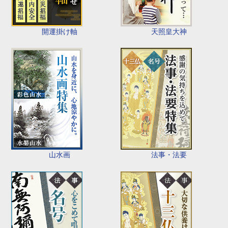
開運掛け軸
天照皇大神
山水画
法事・法要