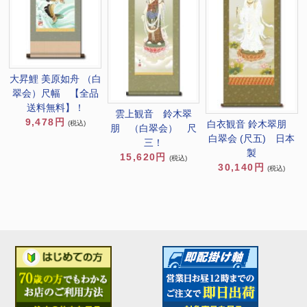
大昇鯉 美原如舟 （白
翠会）尺幅 【全品
送料無料】！
雲上観音 鈴木翠
9,478円
白衣観音 鈴木翠朋
(税込)
朋 （白翠会） 尺
白翠会 (尺五) 日本
三！
製
15,620円
(税込)
30,140円
(税込)