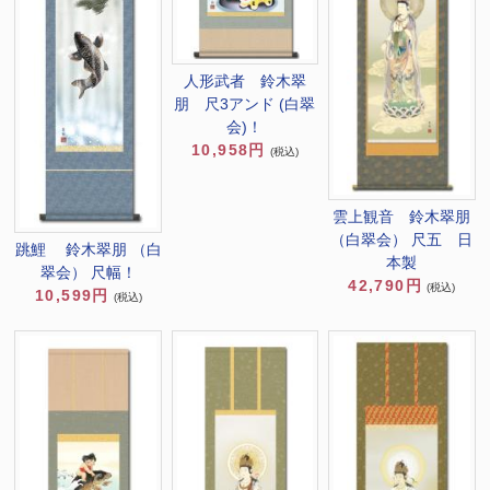
人形武者 鈴木翠
朋 尺3アンド (白翠
会)！
10,958円
(税込)
雲上観音 鈴木翠朋
（白翠会） 尺五 日
跳鯉 鈴木翠朋 （白
本製
翠会） 尺幅！
42,790円
(税込)
10,599円
(税込)