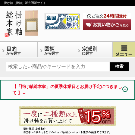
掛け軸（掛軸）販売通販サイト
目的
図柄
宗派別
から探す
から探す
に探す
【「掛け軸総本家」の夏季休業日とお届け予定につきまし
て 】→