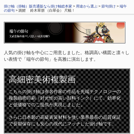
掛け軸（掛軸）販売通販なら掛け軸総本家
>
用途から選ぶ
>
節句掛け
>
端午
の節句
> 跳鯉 鈴木翠朋 （白翠会） 尺幅！
人気の掛け軸を中心にご用意しました。格調高い構図と凛々し
い表情で「端午の節句」を高雅に演出します。
高細密
美術複製画
こちらの掛け軸は有名作家の作品を先端テクノロジーの
複製細密印刷（対光性の高い顔料インク）にて、効率化
と低価格でのご提供が実現しました。
さらに日本製の高級表装材料を使い業界最長の品質保証
で長期保存にも安心の現代にマッチした掛け軸です。