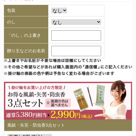
包装
のし
「のし」の上書き
贈り主などのお名前
風鎮・矢筈・防虫香3点セット