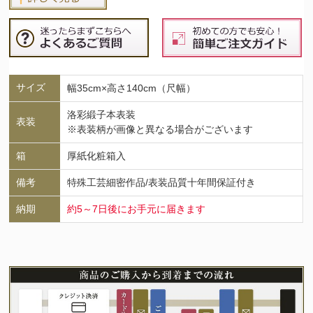
サイズ
幅35cm×高さ140cm（尺幅）
洛彩緞子本表装
表装
※表装柄が画像と異なる場合がございます
箱
厚紙化粧箱入
備考
特殊工芸細密作品/表装品質十年間保証付き
納期
約5～7日後にお手元に届きます