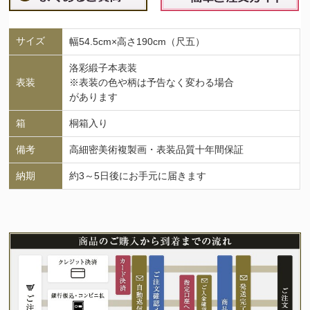
サイズ
幅54.5cm×高さ190cm（尺五）
洛彩緞子本表装
表装
※表装の色や柄は予告なく変わる場合
があります
箱
桐箱入り
備考
高細密美術複製画・表装品質十年間保証
納期
約3～5日後にお手元に届きます