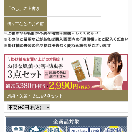
「のし」の上書き
贈り主などのお名前
風鎮・矢筈・防虫香3点セット