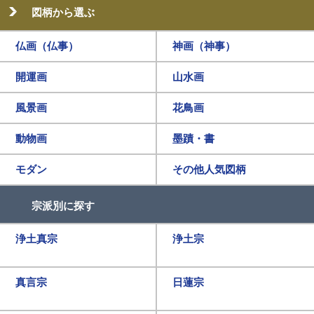
図柄から選ぶ
仏画（仏事）
神画（神事）
開運画
山水画
風景画
花鳥画
動物画
墨蹟・書
モダン
その他人気図柄
宗派別に探す
浄土真宗
浄土宗
真言宗
日蓮宗