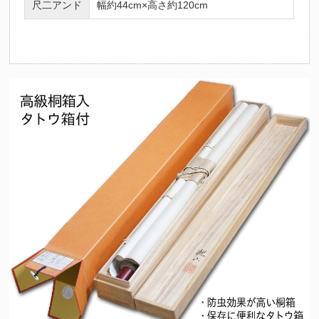
尺二アンド
幅約44cm×高さ約120cm