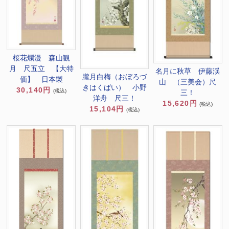
桜花爛漫 森山観
月 尺五立 【大特
名月に秋草 伊藤渓
朧月白梅（おぼろづ
価】 日本製
山 （三美会）尺
きはくばい） 小野
30,140円
(税込)
三！
洋舟 尺三！
15,620円
(税込)
15,104円
(税込)