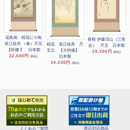
花鳥画 桜花に小鳥
夜桜 伊藤渓山（三美
長江桂舟 （春）尺五
桜花 長江桂舟 尺
会） 尺五 日本製
【特価 】 日本製
五立 【大特価】
25,300円
(税込)
22,660円
日本製
(税込)
24,530円
(税込)
即応対応商品
よくあるご質問