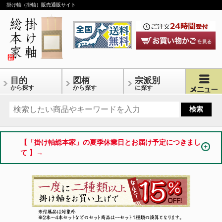
掛け軸（掛軸）販売通販サイト
目的
図柄
宗派別
から探す
から探す
に探す
【「掛け軸総本家」の夏季休業日とお届け予定につきまし
て 】→