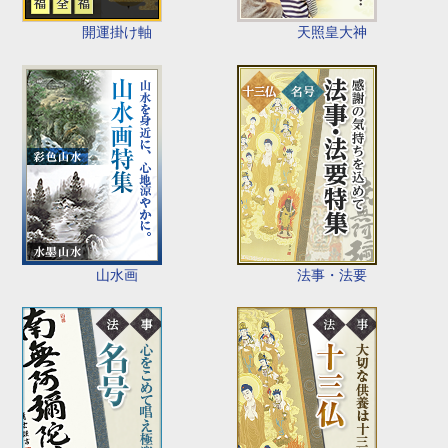
開運掛け軸
天照皇大神
山水画
法事・法要