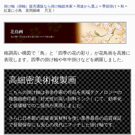
掛け軸（掛軸）販売通販なら掛け軸総本家
>
用途から選ぶ
>
季節掛け
>
秋
>
紅葉に小鳥 富岡蘇峰 尺五！
格調高い構図で「鳥」と「四季の花の彩り」が花鳥画を高雅に
表現します。四季の掛け軸や年中掛けなどを網羅しました。
高細密
美術複製画
こちらの掛け軸は有名作家の作品を先端テクノロジーの
複製細密印刷（対光性の高い顔料インク）にて、効率化
と低価格でのご提供が実現しました。
さらに日本製の高級表装材料を使い業界最長の品質保証
で長期保存にも安心の現代にマッチした掛け軸です。