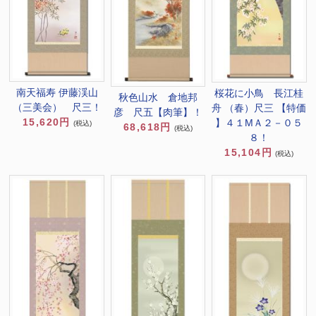
南天福寿 伊藤渓山
桜花に小鳥 長江桂
秋色山水 倉地邦
（三美会） 尺三！
舟 （春）尺三 【特価
彦 尺五【肉筆】！
15,620円
】４１MＡ２－０５
(税込)
68,618円
(税込)
８！
15,104円
(税込)