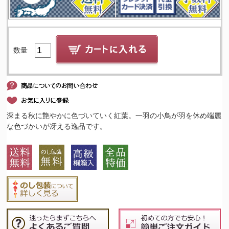
数量
深まる秋に艶やかに色づいていく紅葉。一羽の小鳥が羽を休め端麗
な色づかいが冴える逸品です。