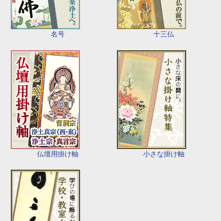
名号
十三仏
仏壇用掛け軸
小さな掛け軸