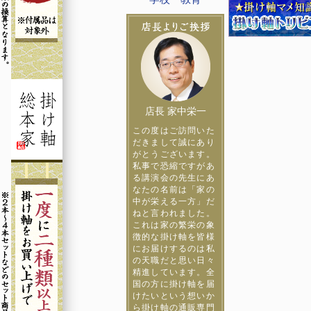
店長 家中栄一
この度はご訪問いた
だきまして誠にあり
がとうございます。
私事で恐縮ですがあ
る講演会の先生にあ
なたの名前は「家の
中が栄える一方」だ
ねと言われました。
これは家の繁栄の象
徴的な掛け軸を皆様
にお届けするのは私
の天職だと思い日々
精進しています。全
国の方に掛け軸を届
けたいという想いか
ら掛け軸の通販専門