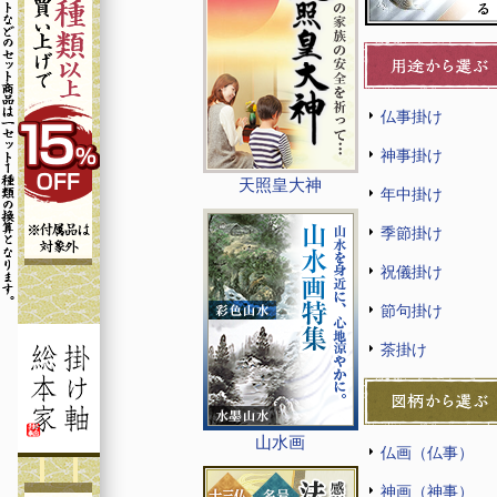
仏事掛け
神事掛け
天照皇大神
年中掛け
季節掛け
祝儀掛け
節句掛け
茶掛け
山水画
仏画（仏事）
神画（神事）