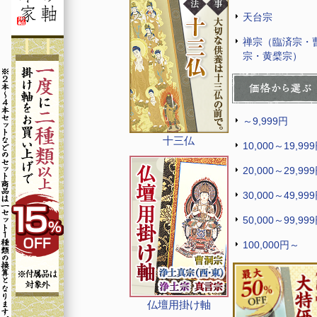
天台宗
禅宗（臨済宗・
宗・黄檗宗）
～9,999円
十三仏
10,000～19,99
20,000～29,99
30,000～49,99
50,000～99,99
100,000円～
仏壇用掛け軸