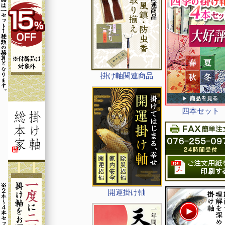
掛け軸関連商品
四本セット
開運掛け軸