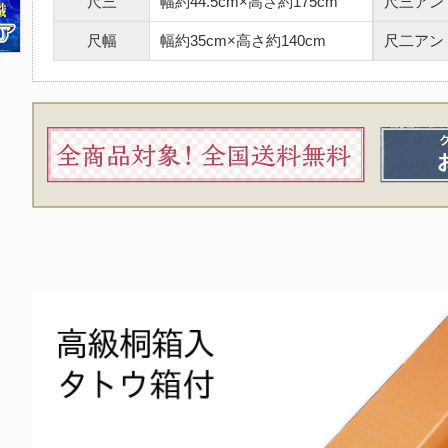
尺三
幅約44.5cm×高さ約175cm
尺三アン
尺幅
幅約35cm×高さ約140cm
尺二アン