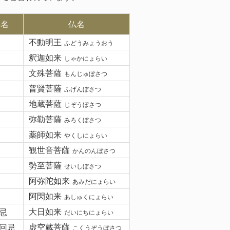
要名
仏名
不動明王
ふどうみょうおう
釈迦如来
しゃかにょらい
文殊菩薩
もんじゅぼさつ
普賢菩薩
ふげんぼさつ
地蔵菩薩
じぞうぼさつ
弥勒菩薩
みろくぼさつ
薬師如来
やくしにょらい
観世音菩薩
かんのんぼさつ
勢至菩薩
せいしぼさつ
阿弥陀如来
あみだにょらい
阿閃如来
あしゅくにょらい
忌
大日如来
だいにちにょらい
回忌
虚空蔵菩薩
こくうぞうぼさつ