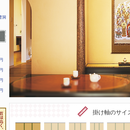
曹洞
9円
9円
9円
9円
掛け軸のサイ