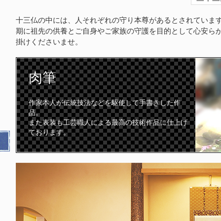
十三仏の中には、人それぞれの守り本尊があるとされていま
期に祖先の供養とご自身やご家族の守護を目的として心安ら
掛けくださいませ。
肉筆
作家本人が伝統技法などを駆使して手書きした作
品。
また表装も工芸職人による最高の技術作品に仕上げ
ております。