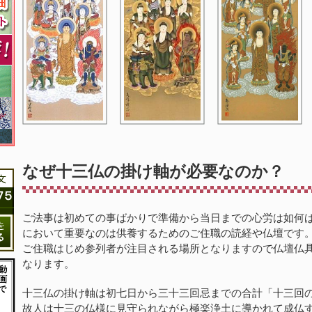
なぜ十三仏の掛け軸が必要なのか？
ご法事は初めての事ばかりで準備から当日までの心労は如何
において重要なのは供養するためのご住職の読経や仏壇です
ご住職はじめ参列者が注目される場所となりますので仏壇仏
なります。
十三仏の掛け軸は初七日から三十三回忌までの合計「十三回
故人は十三の仏様に見守られながら極楽浄土に導かれて成仏