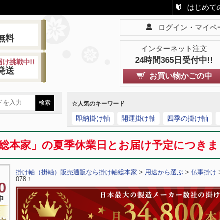
はじめて
ログイン・マイペ
!
無料
インターネット注文
24時間365日受付中!!
け挑戦中!!
発送
お買い物かごの中
☆人気のキーワード
即納掛け軸
開運掛け軸
四季の掛け軸
総本家」の夏季休業日とお届け予定につき
掛け軸（掛軸）販売通販なら掛け軸総本家
>
用途から選ぶ
>
仏事掛け
078！