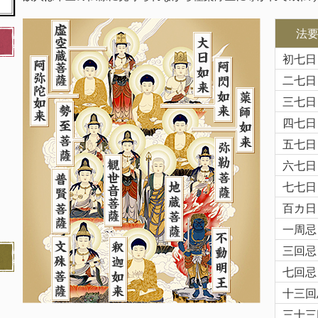
法
初七日
二七日
三七日
四七日
五七日
六七日
七七日
百カ日
一周忌
三回忌
七回忌
十三回
三十三