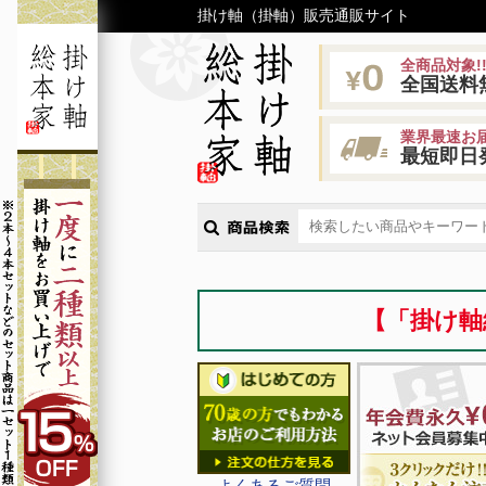
掛け軸（掛軸）販売通販サイト
全商品対象!
全国送料
業界最速お届
最短即日
【「掛け軸
よくあるご質問