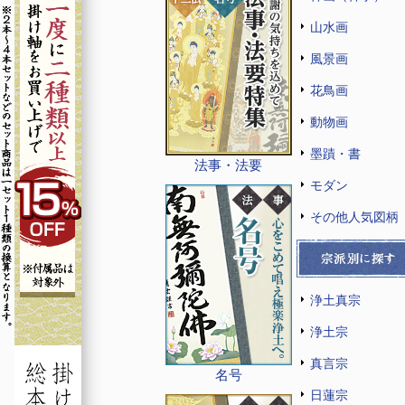
山水画
風景画
花鳥画
動物画
墨蹟・書
法事・法要
モダン
その他人気図柄
浄土真宗
浄土宗
真言宗
名号
日蓮宗