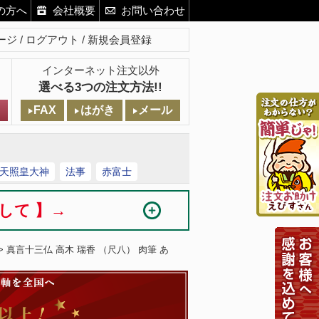
の方へ
会社概要
お問い合わせ
ージ
ログアウト
新規会員登録
インターネット注文以外
選べる3つの注文方法!!
FAX
はがき
メール
天照皇大神
法事
赤富士
まして 】→
> 真言十三仏 高木 瑞香 （尺八） 肉筆 あ