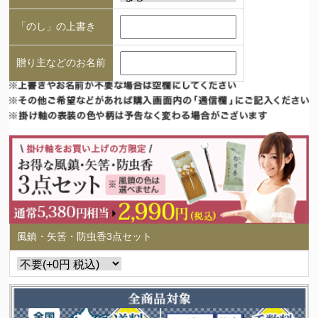
「のし」の上書き
贈り主などのお名前
風鎮・矢筈・防虫香3点セット