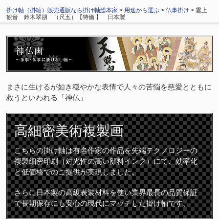
掛け軸（掛軸）販売通販なら掛け軸総本家
>
用途から選ぶ
>
仏事掛け
> 雲上
観音 鈴木翠朋 （尺五）【特価 】 日本製
まさに生けるが如き穏やかな表情で人々の苦悩を慈愛とともに
救うといわれる「神仏」
高細密
美術複製画
こちらの掛け軸は有名作家の作品を先端テクノロジーの
複製細密印刷（対光性の高い顔料インク）にて、効率化
と低価格でのご提供が実現しました。
さらに日本製の高級表装材料を使い業界最長の品質保証
で長期保存にも安心の現代にマッチした掛け軸です。