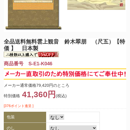
全品送料無料
雲上観音 鈴木翠朋 （尺五）【特
価 】 日本製
商品番号 S-E1-K046
メーカー通常価格79,420円のところ
41,360円
特別価格
(税込)
[376ポイント進呈 ]
包装
のし