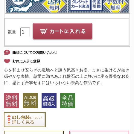
数量
心を和ませ安らぎの境地へと誘う気高きお姿。まさに生けるが如き
穏やかな表情、慈愛に満ちあふれ盤石の上に静かに座る優美なお姿
に、思わず合掌せずにはいられない崇高な作品です。