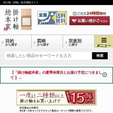
掛け軸（掛軸）販売通販サイト
目的
図柄
宗派別
から探す
から探す
に探す
【「掛け軸総本家」の夏季休業日とお届け予定につきまし
て 】→