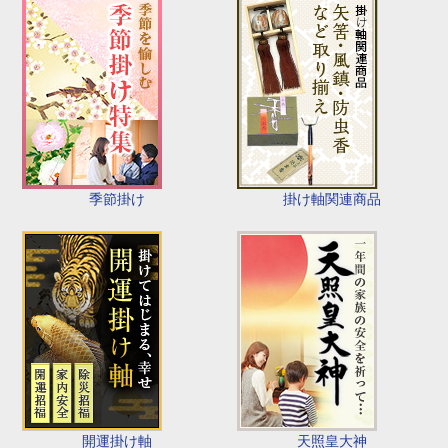
季節掛け
掛け軸関連商品
開運掛け軸
天照皇大神