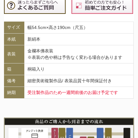
サイズ
幅54.5cm×高さ190cm（尺五）
本紙
新絹本
金襴本佛表装
表装
※表装の色や柄は予告なく変わる場合があります
箱
桐箱入り
備考
細密美術複製作品/ 表装品質十年間保証付き
納期
受注製作品のため一週間前後のお届け予定です