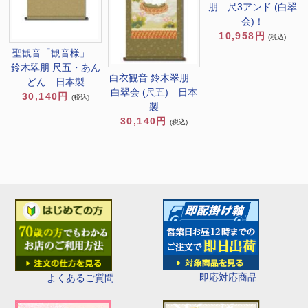
朋 尺3アンド (白翠
会)！
10,958円
(税込)
聖観音「観音様」
鈴木翠朋 尺五・あん
白衣観音 鈴木翠朋
どん 日本製
白翠会 (尺五) 日本
30,140円
(税込)
製
30,140円
(税込)
即応対応商品
よくあるご質問