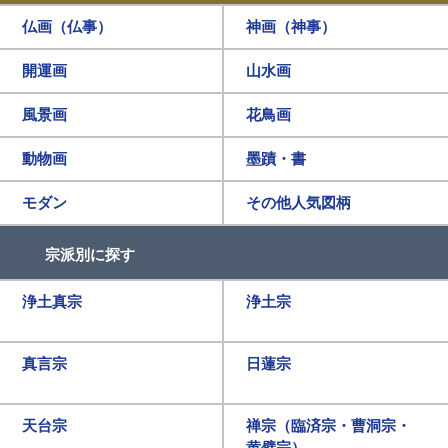
仏画（仏事）
神画（神事）
開運画
山水画
風景画
花鳥画
動物画
墨蹟・書
モダン
その他人気図柄
宗派別に探す
浄土真宗
浄土宗
真言宗
日蓮宗
天台宗
禅宗（臨済宗・曹洞宗・
黄檗宗）