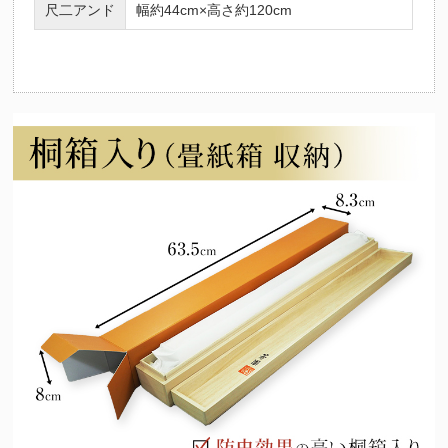
尺二アンド
幅約44cm×高さ約120cm