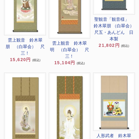
聖観音「観音様」
鈴木翠朋 （白翠会）
尺五・あんどん 日
本製
雲上観音 鈴木翠
雲上観音 鈴木翠
21,802円
(税込)
朋 （白翠会） 尺
明 （白翠会） 尺
三！
三！
15,620円
(税込)
15,104円
(税込)
人形武者 鈴木翠