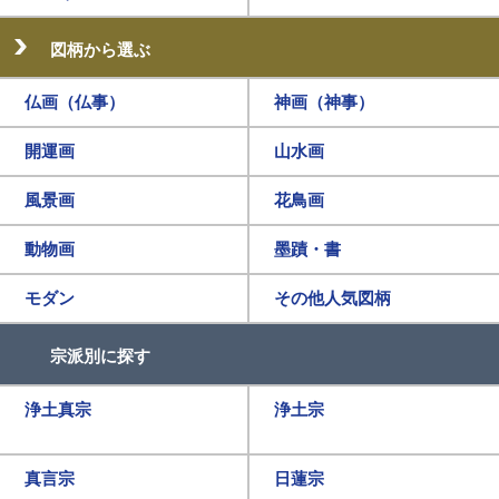
図柄から選ぶ
仏画（仏事）
神画（神事）
開運画
山水画
風景画
花鳥画
動物画
墨蹟・書
モダン
その他人気図柄
宗派別に探す
浄土真宗
浄土宗
真言宗
日蓮宗