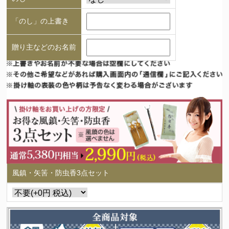
「のし」の上書き
贈り主などのお名前
風鎮・矢筈・防虫香3点セット