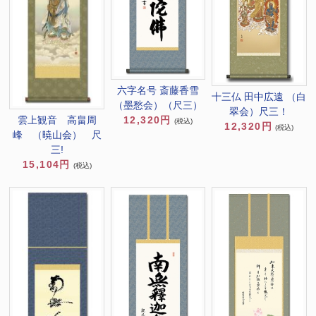
六字名号 斎藤香雪
十三仏 田中広遠 （白
（墨愁会）（尺三）
翠会）尺三！
12,320円
雲上観音 高畠周
(税込)
12,320円
(税込)
峰 （暁山会） 尺
三!
15,104円
(税込)