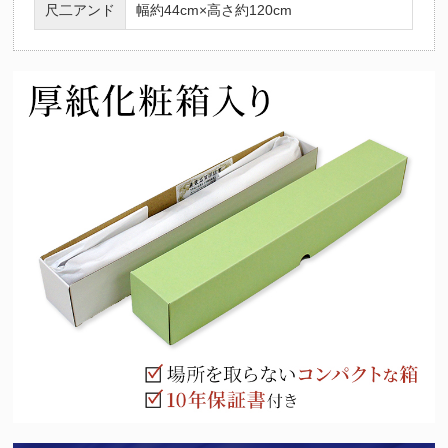
尺二アンド
幅約44cm×高さ約120cm