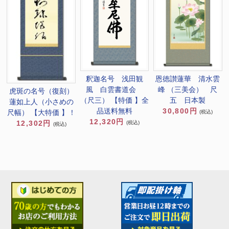
釈迦名号 浅田観
恩徳讃蓮華 清水雲
風 白雲書道会
峰 （三美会） 尺
虎斑の名号（復刻）
（尺三） 【特価 】全
五 日本製
蓮如上人（小さめの
品送料無料
30,800円
尺幅） 【大特価 】！
(税込)
12,320円
12,302円
(税込)
(税込)