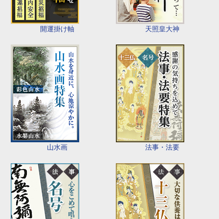
開運掛け軸
天照皇大神
山水画
法事・法要