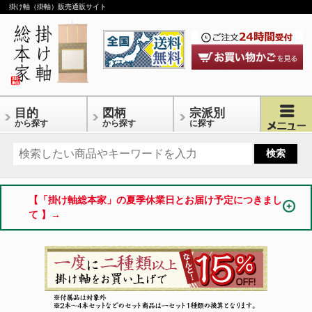
掛け軸（掛軸）販売通販サイト
目的
図柄
宗派別
から探す
から探す
に探す
【「掛け軸総本家」の夏季休業日とお届け予定につきまし
て 】→