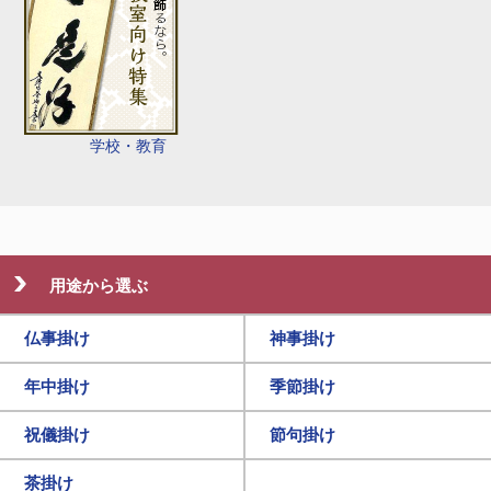
学校・教育
用途から選ぶ
仏事掛け
神事掛け
年中掛け
季節掛け
祝儀掛け
節句掛け
茶掛け