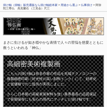
掛け軸（掛軸）販売通販なら掛け軸総本家
>
用途から選ぶ
>
仏事掛け
> 阿弥
陀三尊仏 高見蘭石 （三見会）尺三
まさに生けるが如き穏やかな表情で人々の苦悩を慈愛とともに
救うといわれる「神仏」
高細密
美術複製画
こちらの掛け軸は有名作家の作品を先端テクノロジーの
複製細密印刷（対光性の高い顔料インク）にて、効率化
と低価格でのご提供が実現しました。
さらに日本製の高級表装材料を使い業界最長の品質保証
で長期保存にも安心の現代にマッチした掛け軸です。