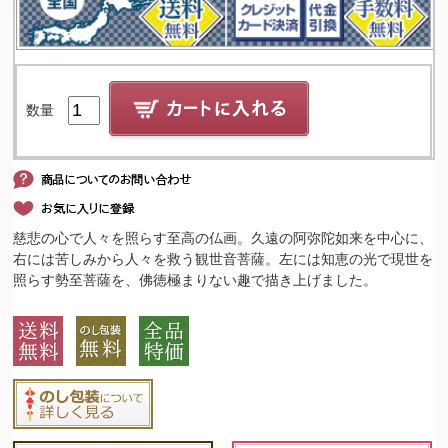
数量
慈悲の心で人々を照らす至高の仏画。久遠の阿弥陀如来を中心に、
右には苦しみから人々を救う観世音菩薩。左には知恵の光で現世を
照らす勢至菩薩を、佛徳極まりない趣で描き上げました。