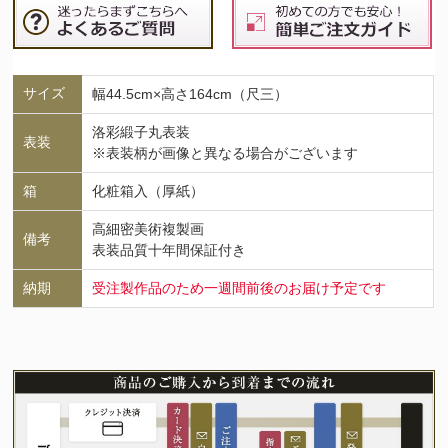
サイズ
幅44.5cm×高さ164cm（尺三）
洛彩緞子丸表装
表装
※表装柄が画像と異なる場合がございます
箱
化粧箱入（厚紙）
高細密美術複製画
備考
表装品質十年間保証付き
納期
受注製作品のため一週間前後のお届け予定です