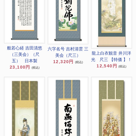
般若心経 吉田清悠
六字名号 吉村清雲 三
龍上白衣観音 井川洋
（三美会）（尺
美会（尺三）
光 尺三 【特価 】！
五） 日本製
12,320円
(税込)
12,540円
(税込)
23,100円
(税込)