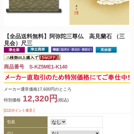
【全品送料無料】
阿弥陀三尊仏 高見蘭石 （三
見会）尺三
商品番号 S-KZ5ME1-K140
メーカー通常価格17,600円のところ
12,320円
特別価格
(税込)
[112ポイント進呈 ]
包装
のし