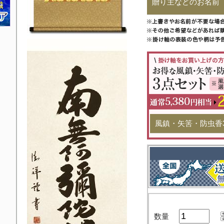
贈り主などのお名前
風鎮・矢筈・防虫香
数量