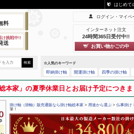
はじめて
ログイン・マイペ
!
無料
インターネット注文
24時間365日受付中!!
け挑戦中!!
発送
お買い物かごの中
☆人気のキーワード
即納掛け軸
開運掛け軸
四季の掛け軸
総本家」の夏季休業日とお届け予定につき
掛け軸（掛軸）販売通販なら掛け軸総本家
>
用途から選ぶ
>
仏事掛け
筆！