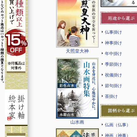
仏事掛け
神事掛け
天照皇大神
年中掛け
季節掛け
祝儀掛け
節句掛け
茶掛け
山水画
仏画（仏事）
神画（神事）