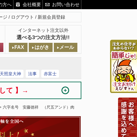
の方へ
会社概要
お問い合わせ
ージ
ログアウト
新規会員登録
インターネット注文以外
選べる3つの注文方法!!
FAX
はがき
メール
天照皇大神
法事
赤富士
まして 】→
> 六字名号 安藤徳祥 （尺五アンド）肉