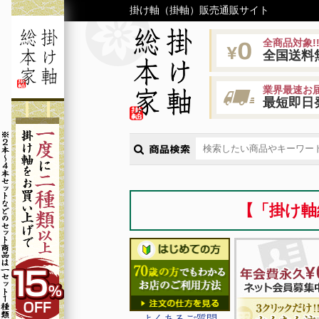
掛け軸（掛軸）販売通販サイト
全商品対象!
全国送料
業界最速お届
最短即日
【「掛け軸
よくあるご質問