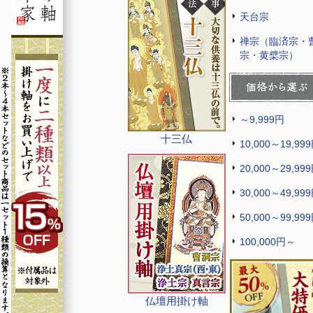
天台宗
禅宗（臨済宗・
宗・黄檗宗）
～9,999円
十三仏
10,000～19,99
20,000～29,99
30,000～49,99
50,000～99,99
100,000円～
仏壇用掛け軸