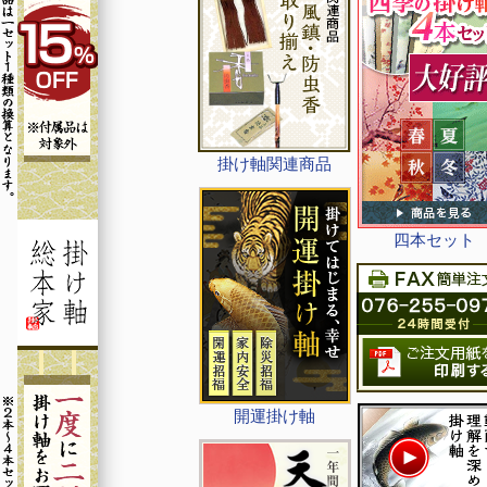
掛け軸関連商品
四本セット
開運掛け軸