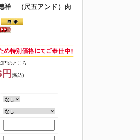
徳祥 （尺五アンド）肉
20円のところ
96円
(税込)