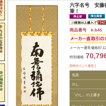
六字名号 安藤
筆！
商品番号 k-b45
メーカー通常価格87,1
70,7
特別価格
[644ポイント進呈 ]
包装
のし
「のし」の上書き