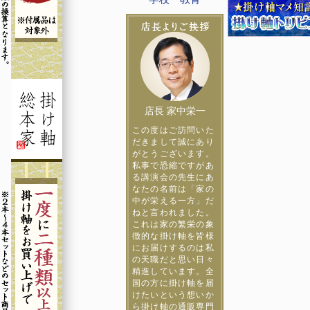
店長 家中栄一
この度はご訪問いた
だきまして誠にあり
がとうございます。
私事で恐縮ですがあ
る講演会の先生にあ
なたの名前は「家の
中が栄える一方」だ
ねと言われました。
これは家の繁栄の象
徴的な掛け軸を皆様
にお届けするのは私
の天職だと思い日々
精進しています。全
国の方に掛け軸を届
けたいという想いか
ら掛け軸の通販専門