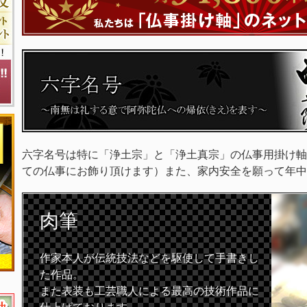
六字名号は特に「浄土宗」と「浄土真宗」の仏事用掛け軸
ての仏事にお飾り頂けます）また、家内安全を願って年中
肉筆
作家本人が伝統技法などを駆使して手書きし
た作品。
また表装も工芸職人による最高の技術作品に