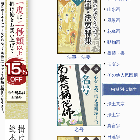
山水画
風景画
花鳥画
動物画
墨蹟・書
法事・法要
モダン
その他人気図柄
浄土真宗
浄土宗
真言宗
名号
日蓮宗