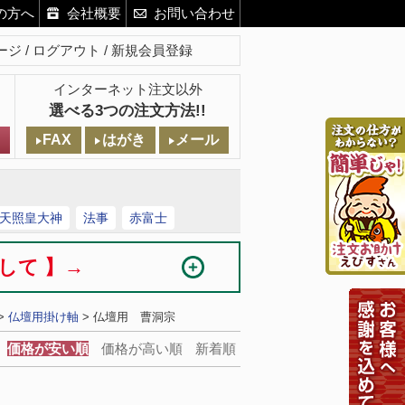
の方へ
会社概要
お問い合わせ
ージ
ログアウト
新規会員登録
インターネット注文以外
選べる3つの注文方法!!
FAX
はがき
メール
天照皇大神
法事
赤富士
まして 】→
>
仏壇用掛け軸
> 仏壇用 曹洞宗
価格が安い順
価格が高い順
新着順