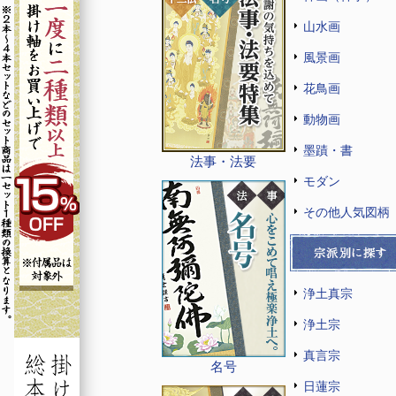
山水画
風景画
花鳥画
動物画
墨蹟・書
法事・法要
モダン
その他人気図柄
浄土真宗
浄土宗
真言宗
名号
日蓮宗