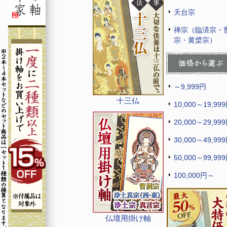
天台宗
禅宗（臨済宗・
宗・黄檗宗）
～9,999円
十三仏
10,000～19,99
20,000～29,99
30,000～49,99
50,000～99,99
100,000円～
仏壇用掛け軸