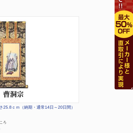
25.8ｃｍ（納期・通常14日～20日間）
ところ
)