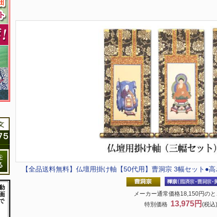
【全品送料無料】
仏壇用掛け軸【50代用】曹洞宗 3幅セット●高さ
メーカー通常価格18,150円の
13,975円
特別価格
(税込