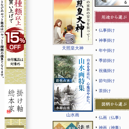
仏事掛け
神事掛け
天照皇大神
年中掛け
季節掛け
祝儀掛け
節句掛け
茶掛け
山水画
仏画（仏事）
神画（神事）