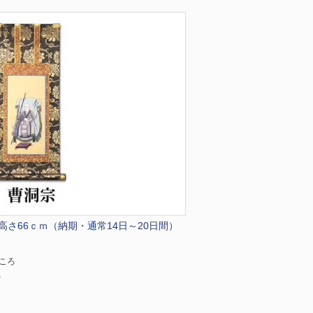
●高さ66ｃｍ（納期・通常14日～20日間）
ところ
)