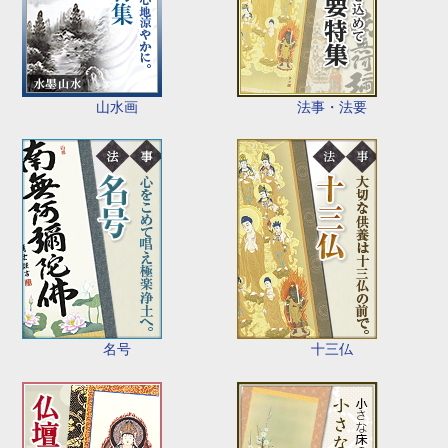
山水画
法事・法要
名号
十三仏