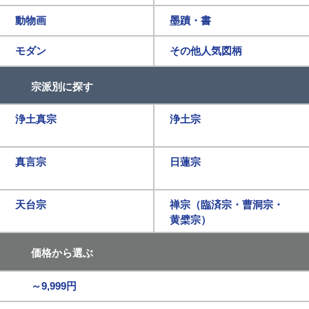
動物画
墨蹟・書
モダン
その他人気図柄
宗派別に探す
浄土真宗
浄土宗
真言宗
日蓮宗
天台宗
禅宗（臨済宗・曹洞宗・
黄檗宗）
価格から選ぶ
～9,999円