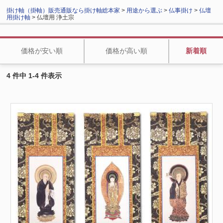
掛け軸（掛軸）販売通販なら掛け軸総本家
>
用途から選ぶ
>
仏事掛け
>
仏壇
用掛け軸
> 仏壇用 浄土宗
価格が安い順
価格が高い順
新着順
4 件中 1-4 件表示