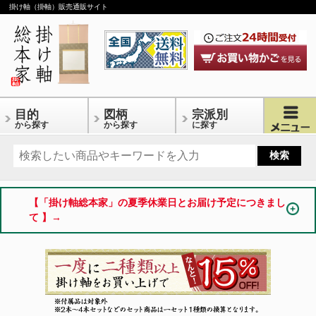
掛け軸（掛軸）販売通販サイト
目的
図柄
宗派別
から探す
から探す
に探す
【「掛け軸総本家」の夏季休業日とお届け予定につきまし
て 】→