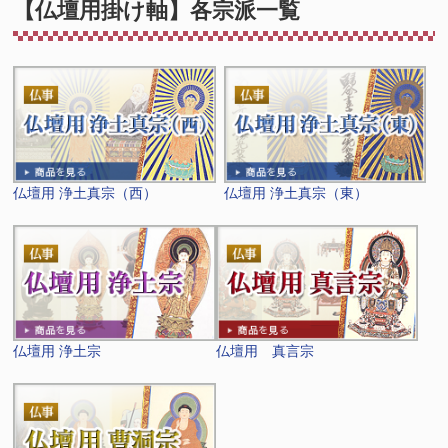
【仏壇用掛け軸】各宗派一覧
仏壇用 浄土真宗（西）
仏壇用 浄土真宗（東）
仏壇用 浄土宗
仏壇用 真言宗