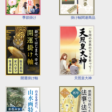
季節掛け
掛け軸関連商品
開運掛け軸
天照皇大神