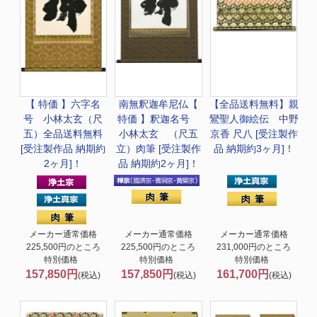
【 特価 】
六字名
南無釈迦牟尼仏
【
【全品送料無料】
親
号 小林太玄（尺
特価 】釈迦名号
鸞聖人御絵伝 中野
五）全品送料無料
小林太玄 （尺五
京香 尺八 [受注製作
[受注製作品 納期約
立）肉筆 [受注製作
品 納期約3ヶ月]！
2ヶ月]！
品 納期約2ヶ月]！
メーカー通常価格
メーカー通常価格
メーカー通常価格
225,500円のところ
225,500円のところ
231,000円のところ
特別価格
特別価格
特別価格
157,850円
157,850円
161,700円
(税込)
(税込)
(税込)