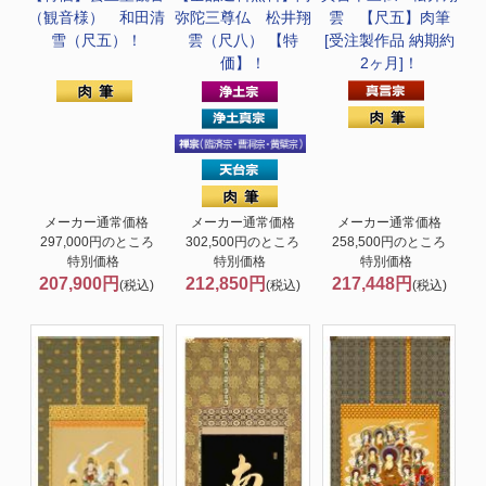
（観音様） 和田清
弥陀三尊仏 松井翔
雲 【尺五】肉筆
雪（尺五）！
雲（尺八） 【特
[受注製作品 納期約
価】！
2ヶ月]！
メーカー通常価格
メーカー通常価格
メーカー通常価格
297,000円のところ
302,500円のところ
258,500円のところ
特別価格
特別価格
特別価格
207,900円
212,850円
217,448円
(税込)
(税込)
(税込)