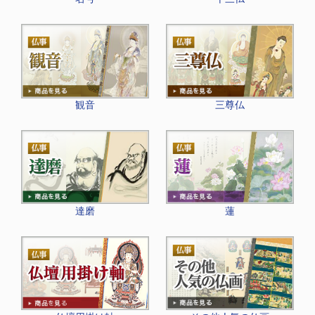
観音
三尊仏
達磨
蓮