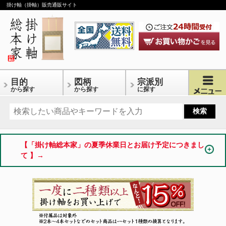
掛け軸（掛軸）販売通販サイト
目的
図柄
宗派別
から探す
から探す
に探す
【「掛け軸総本家」の夏季休業日とお届け予定につきまし
て 】→