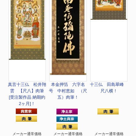
真言十三仏 松井翔
本金押箔 六字名
十三仏 田島翠峰
雲 【尺八】肉筆
号 中村恵如 （尺
尺八横！
[受注製作品 納期約
五）肉筆！
2ヶ月]！
メーカー通常価格
メーカー通常価格
メーカー通常価格