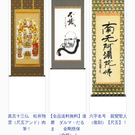
真言十三仏 松井翔
【全品送料無料】
達
六字名号 親鸞聖人
雲（尺五アンド）肉
磨 ダルマ・だる
（復刻）【尺五】！
筆！
ま 金剛慈保
（全紙）！