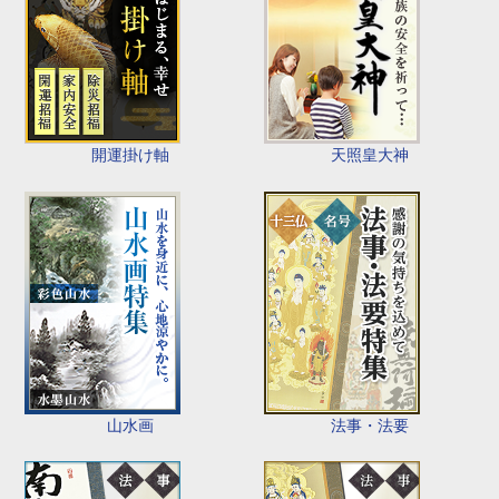
開運掛け軸
天照皇大神
山水画
法事・法要