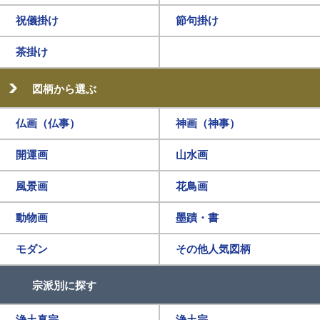
祝儀掛け
節句掛け
茶掛け
図柄から選ぶ
仏画（仏事）
神画（神事）
開運画
山水画
風景画
花鳥画
動物画
墨蹟・書
モダン
その他人気図柄
宗派別に探す
浄土真宗
浄土宗