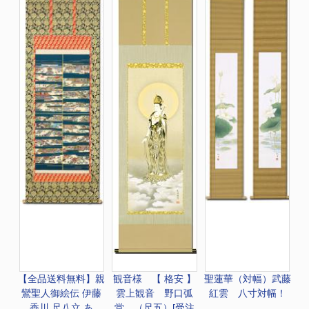
【全品送料無料】
親
観音様 【 格安 】
聖蓮華（対幅）武藤
鸞聖人御絵伝 伊藤
雲上観音 野口弧
紅雲 八寸対幅！
香川 尺八立 あ
堂 （尺五）[受注