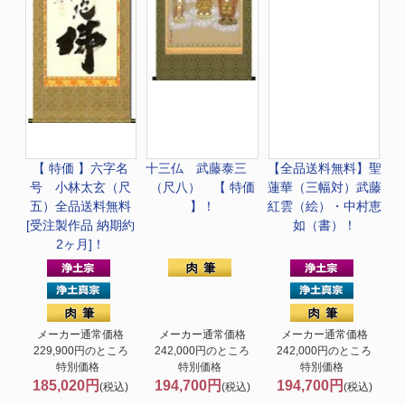
【 特価 】
六字名
十三仏 武藤泰三
【全品送料無料】
聖
号 小林太玄（尺
（尺八） 【 特価
蓮華（三幅対）武藤
五）全品送料無料
】！
紅雲（絵）・中村恵
[受注製作品 納期約
如（書）！
2ヶ月]！
メーカー通常価格
メーカー通常価格
メーカー通常価格
229,900円のところ
242,000円のところ
242,000円のところ
特別価格
特別価格
特別価格
185,020円
194,700円
194,700円
(税込)
(税込)
(税込)