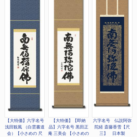
【大特価】
六字名号
【大特価】
【即納
六字名号 仏説阿弥
浅田観風 （白雲書道
品】六字名号 黒田正
陀経 斎藤香雪【尺
会）【小さめの 尺
庵 三美会 【小さめの
三】 日本製