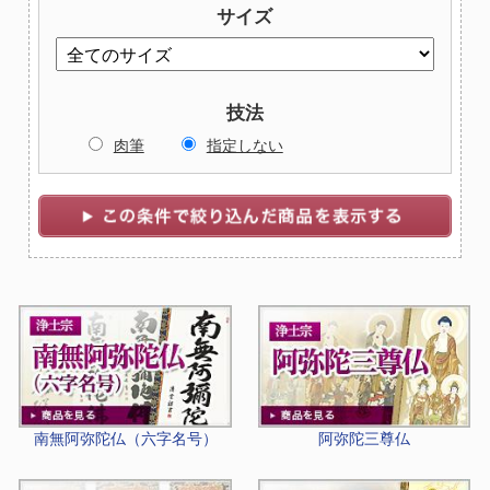
サイズ
技法
肉筆
指定しない
南無阿弥陀仏（六字名号）
阿弥陀三尊仏