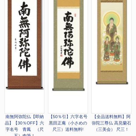
南無阿弥陀仏
【即納
【50％引】
六字名号
【全品送料無料】
阿
品】【30％OFF】六
黒田正庵（小さめの
弥陀三尊仏 高見蘭石
字名号 青鳳 （尺
尺三）送料無料!
（三美会） 尺三！
五）肉筆！