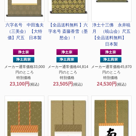
六字名号 中田逸夫
【全品送料無料 】
六
浄土十三佛 永井暁
（三美会） 【大特
字名号 斎藤香雪（墨
月 （暁山会）尺五
価】尺五 日本製
愁会）！
【全品送料無料】
日本製
メーカー通常価格33,000
メーカー通常価格44,814
メーカー通常価格45,870
円のところ
円のところ
円のところ
特別価格
特別価格
特別価格
23,100円
23,505円
24,530円
(税込)
(税込)
(税込)