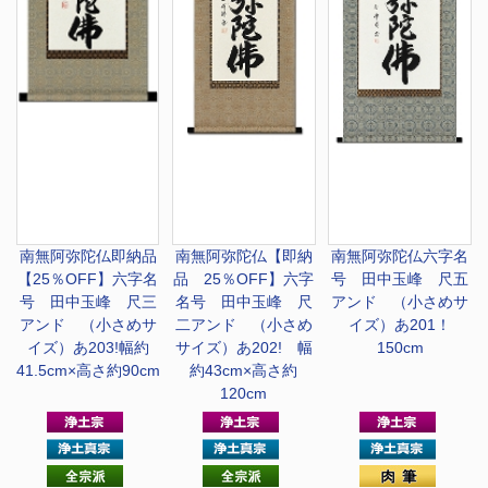
南無阿弥陀仏
即納品
南無阿弥陀仏
【即納
南無阿弥陀仏
六字名
【25％OFF】六字名
品 25％OFF】六字
号 田中玉峰 尺五
号 田中玉峰 尺三
名号 田中玉峰 尺
アンド （小さめサ
アンド （小さめサ
二アンド （小さめ
イズ）あ201！
イズ）あ203!幅約
サイズ）あ202! 幅
150cm
41.5cm×高さ約90cm
約43cm×高さ約
120cm