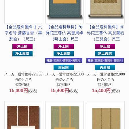
【全品送料無料 】
六
【全品送料無料】
阿
【全品送料無料】
阿
字名号 斎藤香雪（墨
弥陀三尊仏 高畠周峰
弥陀三尊仏 高見蘭石
愁会）（尺三）
（暁山会）尺三
（三見会）尺三
メーカー通常価格22,000
メーカー通常価格22,000
メーカー通常価格22,000
円のところ
円のところ
円のところ
特別価格
特別価格
特別価格
15,400円
15,400円
15,400円
(税込)
(税込)
(税込)