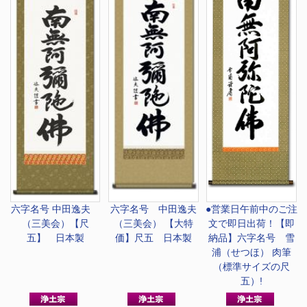
六字名号 中田逸夫
六字名号 中田逸夫
●営業日午前中のご注
（三美会）【尺
（三美会） 【大特
文で即日出荷！
【即
五】 日本製
価】尺五 日本製
納品】六字名号 雪
浦（せつほ） 肉筆
（標準サイズの尺
五）!