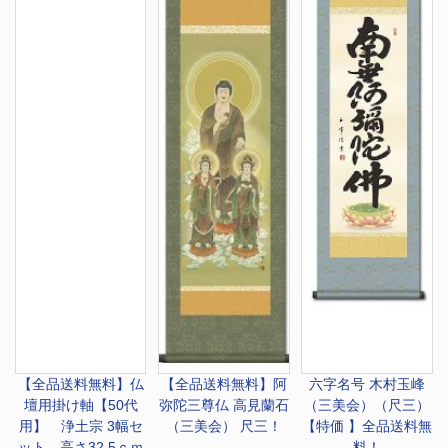
【全品送料無料】
仏
【全品送料無料】
阿
六字名号 木村玉峰
壇用掛け軸【50代
弥陀三尊仏 高見蘭石
（三美会）（尺三）
用】 浄土宗 3幅セ
（三美会） 尺三！
【特価 】全品送料無
ット 高さ32.5ｃｍ
料！