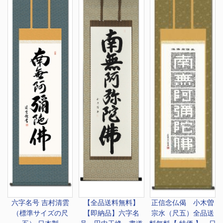
六字名号 吉村清雲
【全品送料無料】
正信念仏偈 小木曽
（標準サイズの尺
【即納品】六字名
宗水（尺五）全品送