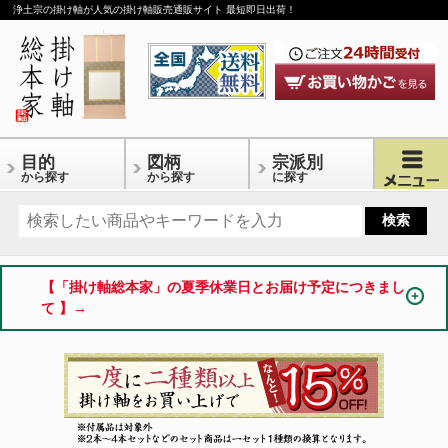
浄土宗の掛け軸が人気の掛け軸販売通販サイト 最短即日出荷！
目的
図柄
宗派別
から探す
から探す
に探す
【「掛け軸総本家」の夏季休業日とお届け予定につきまし
て 】→