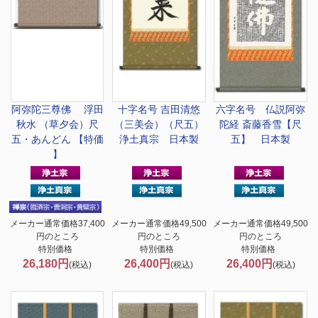
阿弥陀三尊佛 浮田
十字名号 吉田清悠
六字名号 仏説阿弥
秋水 （草夕会）尺
（三美会）（尺五）
陀経 斎藤香雪【尺
五・あんどん 【特価
浄土真宗 日本製
五】 日本製
】
メーカー通常価格37,400
メーカー通常価格49,500
メーカー通常価格49,500
円のところ
円のところ
円のところ
特別価格
特別価格
特別価格
26,180円
26,400円
26,400円
(税込)
(税込)
(税込)