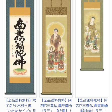
【全品送料無料】
六
【全品送料無料】
阿
【全品送料無料】
阿
字名号 木村玉峰
弥陀三尊仏 高見蘭石
弥陀三尊仏 高畠周峰
（小さめサイズの尺
（尺三） 【特価】！
（暁山会）尺三！