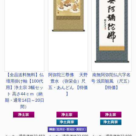
【全品送料無料】
仏
阿弥陀三尊佛 天野
南無阿弥陀仏
六字名
壇用掛け軸【100代
豊水 （弥栄会）尺
号 浅田観風 （尺五）
用】浄土宗 3幅セッ
五・あんどん 【特価
【特価】
ト 高さ44ｃｍ（納
】
期・通常14日～20日
間）