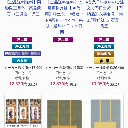
【全品送料無料】
阿
【全品送料無料】
仏
●営業日午前中のご注
弥陀三尊仏 高見蘭
壇用掛け軸【30代
文で即日出荷！
【即
石 （三見会）尺三
用】浄土宗 3幅セッ
納品】六字名号「南
ト●高さ25.8ｃｍ（納
無阿弥陀仏」石雲
期・通常14日～20日
尺五!
間）
メーカー通常価格17,600
メーカー通常価格16,500
メーカー通常価格26,400
円のところ
円のところ
円のところ
特別価格
特別価格
特別価格
12,320円
12,870円
13,950円
(税込)
(税込)
(税込)