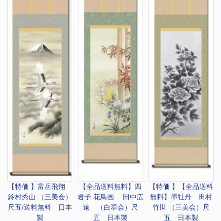
【特価 】
富岳飛翔
【全品送料無料】
四
【特価 】【全品送料
鈴村秀山 （三美会）
君子 花鳥画 田中広
無料】
墨牡丹 田村
尺五/送料無料 日本
遠 （白翠会）尺
竹世 （三美会）尺
製
五 日本製
五 日本製