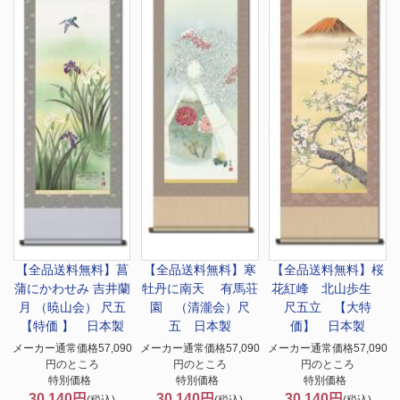
【全品送料無料】
菖
【全品送料無料】
寒
【全品送料無料】
桜
蒲にかわせみ 吉井蘭
牡丹に南天 有馬荘
花紅峰 北山歩生
月 （暁山会） 尺五
園 （清瀧会）尺
尺五立 【大特
【特価 】 日本製
五 日本製
価】 日本製
メーカー通常価格57,090
メーカー通常価格57,090
メーカー通常価格57,090
円のところ
円のところ
円のところ
特別価格
特別価格
特別価格
30,140円
30,140円
30,140円