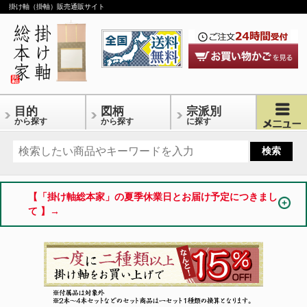
掛け軸（掛軸）販売通販サイト
目的
図柄
宗派別
から探す
から探す
に探す
【「掛け軸総本家」の夏季休業日とお届け予定につきまし
て 】→