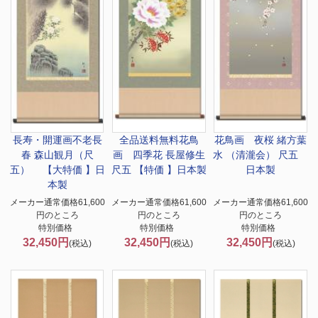
長寿・開運画
不老長
全品送料無料
花鳥
花鳥画 夜桜 緒方葉
春 森山観月（尺
画 四季花 長屋修生
水 （清瀧会） 尺五
五） 【大特価 】日
尺五 【特価 】日本製
日本製
本製
メーカー通常価格61,600
メーカー通常価格61,600
メーカー通常価格61,600
円のところ
円のところ
円のところ
特別価格
特別価格
特別価格
32,450円
32,450円
32,450円
(税込)
(税込)
(税込)