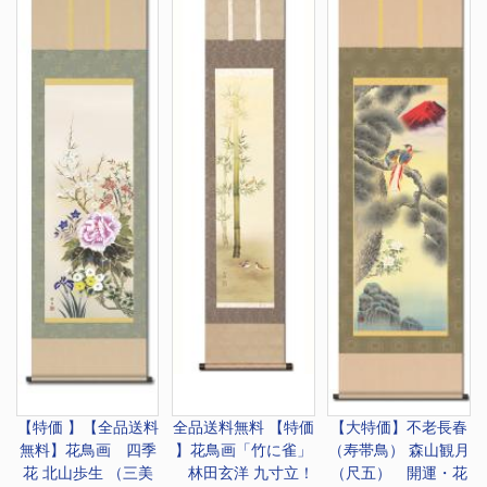
【特価 】【全品送料
全品送料無料 【特価
【大特価】
不老長春
無料】
花鳥画 四季
】
花鳥画「竹に雀」
（寿帯鳥） 森山観月
花 北山歩生 （三美
林田玄洋 九寸立！
（尺五） 開運・花