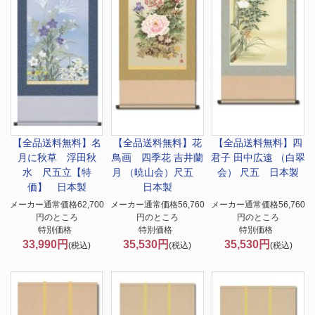
【全品送料無料】
名
【全品送料無料】
花
【全品送料無料】
四
月に秋草 浮田秋
鳥画 四季花 吉井蘭
君子 田中広遠 （白翠
水 尺五立【特
月 （暁山会）尺五
会） 尺五 日本製
価】 日本製
日本製
メーカー通常価格62,700
メーカー通常価格56,760
メーカー通常価格56,760
円のところ
円のところ
円のところ
特別価格
特別価格
特別価格
33,990円
35,530円
35,530円
(税込)
(税込)
(税込)