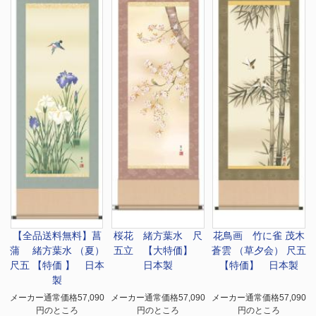
【全品送料無料】
菖
桜花 緒方葉水 尺
花鳥画 竹に雀 茂木
蒲 緒方葉水 （夏）
五立 【大特価】
蒼雲 （草夕会） 尺五
尺五 【特価 】 日本
日本製
【特価】 日本製
製
メーカー通常価格57,090
メーカー通常価格57,090
メーカー通常価格57,090
円のところ
円のところ
円のところ