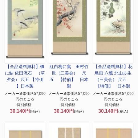
【全品送料無料】
楓
紅白梅に鴬 田村竹
【全品送料無料】
花
に鮎 依田流石 （草
世（三美会） 尺
鳥画 六瓢 北山歩生
夕会） 尺五 【特価
五 【特価】 日本
（三美会） 尺五
】日本製
製
【特価】 日本製
メーカー通常価格57,090
メーカー通常価格57,090
メーカー通常価格57,090
円のところ
円のところ
円のところ
特別価格
特別価格
特別価格
30,140円
30,140円
30,140円
(税込)
(税込)
(税込)