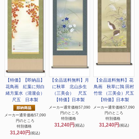
【特価】
【即納品】
【全品送料無料】
月
【全品送料無料】
花
花鳥画 紅葉に頬白
に秋草 北山歩生
鳥画 秋草に鶉 田村
緒方葉水（清瀧会）
（三美会） 尺五
竹世 （三美会）尺五
尺五 日本製
【特価】日本製
【特価】日本製
メーカー通常価格57,090
メーカー通常価格57,090
円のところ
円のところ
メーカー通常価格57,090
特別価格
特別価格
円のところ
31,240円
31,240円
(税込)
(税込)
特別価格
31,240円
(税込)