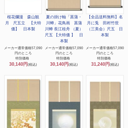
桜花爛漫 森山観
夏の掛け軸「菖蒲・
【全品送料無料】
名
月 尺五立 【大特
川蝉」
花鳥画 菖蒲
月に兎 田村竹世
価】 日本製
川蝉 長江桂舟 （夏）
（三美会）尺五 日
尺五 【大特価 】 日
本製
本製
メーカー通常価格57,090
メーカー通常価格57,090
メーカー通常価格57,090
円のところ
円のところ
円のところ
特別価格
特別価格
特別価格
30,140円
30,140円
31,240円
(税込)
(税込)
(税込)