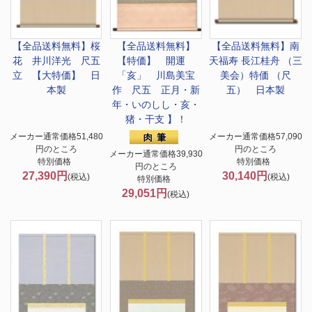
【全品送料無料】
桜
【全品送料無料】
【全品送料無料】
南
花 井川洋光 尺五
【特価】 開運
天福寿 長江桂舟 （三
立 【大特価】 日
「亥」 川島美宝
美会）特価 （尺
本製
作 尺五 正月・新
五） 日本製
年・いのしし・亥・
猪・干支 】！
メーカー通常価格51,480
メーカー通常価格57,090
円のところ
円のところ
メーカー通常価格39,930
特別価格
特別価格
円のところ
27,390円
30,140円
(税込)
(税込)
特別価格
29,051円
(税込)