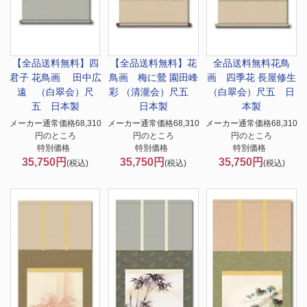
【全品送料無料】
四
【全品送料無料】
花
全品送料無料
花鳥
君子 花鳥画 田中広
鳥画 梅に鶯 園田峰
画 四季花 長屋修生
遠 （白翠会）尺
彩 （清瀧会）尺五
（白翠会）尺五 日
五 日本製
日本製
本製
メーカー通常価格68,310
メーカー通常価格68,310
メーカー通常価格68,310
円のところ
円のところ
円のところ
特別価格
特別価格
特別価格
35,750円
35,750円
35,750円
(税込)
(税込)
(税込)