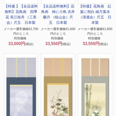
【特価 】【全品送料
【全品送料無料】
花
【特価】
花鳥画 紅
無料】
花鳥画 四季
鳥画 柿に小鳥 吉井
葉に頬白 緒方葉水
花 長江桂舟 （三美
蘭月 （暁山会）尺
（清瀧会）尺五 日
会）尺五 日本製
五 日本製
本製
メーカー通常価格62,700
メーカー通常価格61,600
メーカー通常価格61,600
円のところ
円のところ
円のところ
特別価格
特別価格
特別価格
33,000円
33,550円
33,550円
(税込)
(税込)
(税込)