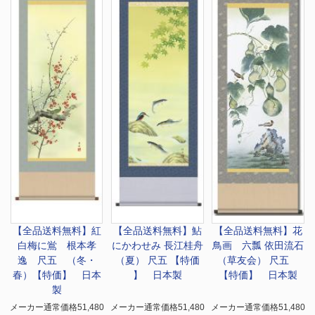
【全品送料無料】
紅
【全品送料無料】
鮎
【全品送料無料】
花
白梅に鴬 根本孝
にかわせみ 長江桂舟
鳥画 六瓢 依田流石
逸 尺五 （冬・
（夏） 尺五 【特価
（草友会） 尺五
春）【特価】 日本
】 日本製
【特価】 日本製
製
メーカー通常価格51,480
メーカー通常価格51,480
メーカー通常価格51,480