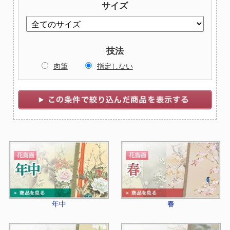
サイズ
技法
肉筆
指定しない
年中
春