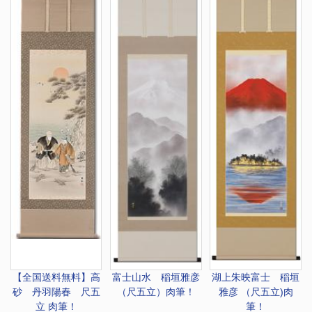
【全国送料無料】
高
富士山水 稲垣雅彦
湖上朱映富士 稲垣
砂 丹羽陽春 尺五
（尺五立）肉筆！
雅彦 （尺五立)肉
立 肉筆！
筆！