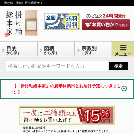
掛け軸（掛軸）販売通販サイト
目的
図柄
宗派別
から探す
から探す
に探す
【「掛け軸総本家」の夏季休業日とお届け予定につきまし
て 】→