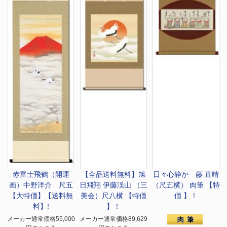
赤富士飛鶴（開運
【全品送料無料】
旭
日々心静か 藤 直晴
画）中野洋介 尺五
日飛翔 伊藤渓山 （三
（尺五横） 肉筆 【特
【大特価】【送料無
美会）尺八横 【特価
価 】！
料】!
】！
メーカー通常価格55,000
メーカー通常価格89,629