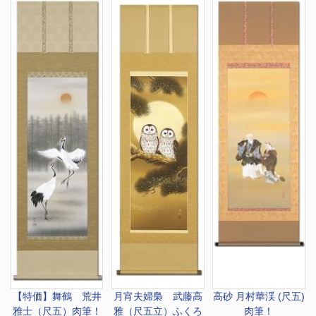
【特価】舞鶴 荒井
月宵夫婦梟 武藤高
高砂 月村華渓 (尺五)
雅士（尺五）肉筆！
雅（尺五立）ふくろ
肉筆！