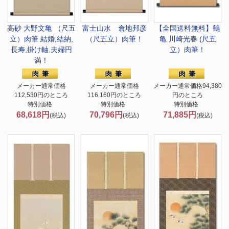
高砂 大野文亀 （尺五
富士山水 倉地邦彦
【全国送料無料】
鶴
立）肉筆 結婚,結納,
（尺五立）肉筆！
亀 川崎光春 (尺五
長寿,掛け軸,夫婦円
立）肉筆！
満！
メーカー通常価格
メーカー通常価格
メーカー通常価格94,380
112,530円のところ
116,160円のところ
円のところ
特別価格
特別価格
特別価格
68,618円
70,796円
71,885円
(税込)
(税込)
(税込)