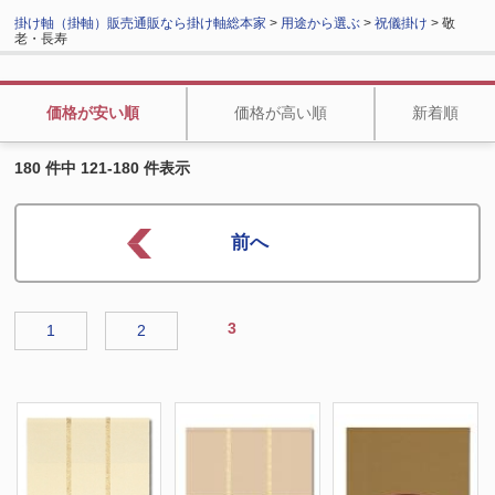
掛け軸（掛軸）販売通販なら掛け軸総本家
>
用途から選ぶ
>
祝儀掛け
> 敬
老・長寿
価格が安い順
価格が高い順
新着順
180 件中 121-180 件表示
3
1
2