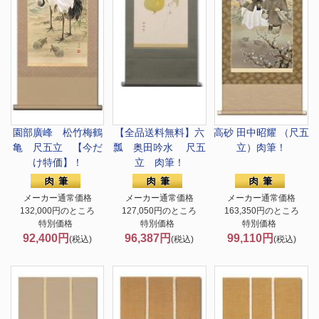
園部廣峰 松竹梅鶴
【全品送料無料】
六
高砂 田中昭耀 （尺五
亀 尺五立 【今だ
瓢 奥田吟水 尺五
立）肉筆！
け特価】！
立 肉筆！
メーカー通常価格
メーカー通常価格
メーカー通常価格
132,000円のところ
127,050円のところ
163,350円のところ
特別価格
特別価格
特別価格
92,400円
96,387円
99,110円
(税込)
(税込)
(税込)