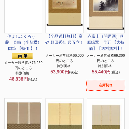
仲よしふくろう
【全品送料無料】
高
赤富士（開運画）萩
藤 直晴（半切横）
砂 野田秀仙 尺五立！
原緑翠 尺五 【大特
肉筆 【特価 】！
価】【送料無料】!
メーカー通常価格66,000
メーカー通常価格69,300
円のところ
円のところ
メーカー通常価格76,230
特別価格
特別価格
円のところ
53,900円
55,440円
(税込)
(税込)
特別価格
46,838円
(税込)
在庫切れ