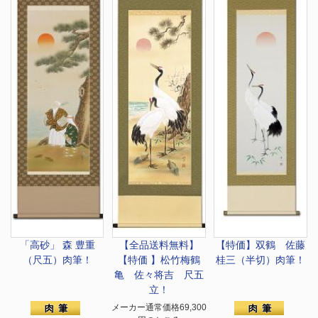
「高砂」 森 豊重
【全品送料無料】
【特価】双鶴 佐藤
（尺五）肉筆！
【特価 】松竹梅鶴
桂三（半切）肉筆！
亀 佐々将吉 尺五
立！
メーカー通常価格69,300