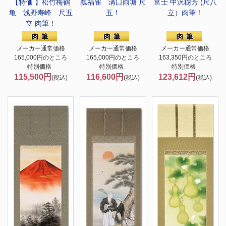
【特価 】松竹梅鶴
瓢福雀 溝口雨塘 尺
富士 中沢樹芳 (尺八
亀 浅野寿峰 尺五
五！
立）肉筆！
立 肉筆！
メーカー通常価格
メーカー通常価格
メーカー通常価格
165,000円のところ
165,000円のところ
163,350円のところ
特別価格
特別価格
特別価格
115,500円
116,600円
123,612円
(税込)
(税込)
(税込)