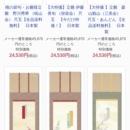
桃の節句・お雛様
立
【大特価】
立雛 伊藤
【大特価 】
立雛 森
雛 野川秀華 （暁山
香旬 （弥栄会） 尺
山観山（三美会）
会） 尺五【全品送料
五 【今だけ特
尺五・あんどん 【全
無料】 日本製
価！】 日本製
品送料無料】 日本
製
メーカー通常価格45,870
メーカー通常価格45,870
メーカー通常価格45,870
円のところ
円のところ
円のところ
特別価格
特別価格
特別価格
24,530円
24,530円
24,530円
(税込)
(税込)
(税込)