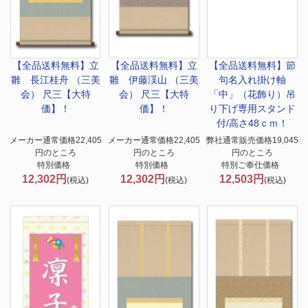
【全品送料無料】
立
【全品送料無料】
立
【全品送料無料】
節
雛 長江桂舟 （三美
雛 伊藤渓山 （三美
句名入れ掛け軸
会） 尺三【大特
会） 尺三【大特
「中」（花飾り）吊
価】！
価】！
り下げ専用スタンド
付/高さ48ｃｍ！
メーカー通常価格22,405
メーカー通常価格22,405
弊社通常販売価格19,045
円のところ
円のところ
円のところ
特別価格
特別価格
特別ご奉仕価格
12,302円
12,302円
12,503円
(税込)
(税込)
(税込)