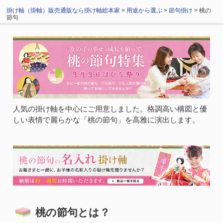
掛け軸（掛軸）販売通販なら掛け軸総本家
>
用途から選ぶ
>
節句掛け
> 桃の
節句
人気の掛け軸を中心にご用意しました。格調高い構図と優
しい表情で麗らかな「桃の節句」を高雅に演出します。
桃の節句とは？