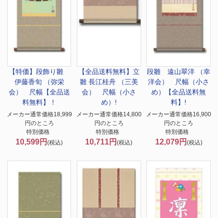
【特価】
段飾り雛
【全品送料無料】
立
段雛 遠山翠洋 （幸
伊藤香旬 （弥栄
雛 長江桂舟 （三美
洋会） 尺幅（小さ
会） 尺幅【全品送
会） 尺幅（小さ
め）【全品送料無
料無料】！
め）!
料】!
メーカー通常価格18,999
メーカー通常価格14,800
メーカー通常価格16,900
円のところ
円のところ
円のところ
特別価格
特別価格
特別価格
10,599円
10,711円
12,079円
(税込)
(税込)
(税込)