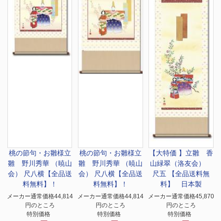
桃の節句・お雛様
立
桃の節句・お雛様
立
【大特価 】
立雛 香
雛 野川秀華 （暁山
雛 野川秀華 （暁山
山緑翠（洛友会）
会） 尺八横【全品送
会） 尺八横【全品送
尺五 【全品送料無
料無料】！
料無料】！
料】 日本製
メーカー通常価格44,814
メーカー通常価格44,814
メーカー通常価格45,870
円のところ
円のところ
円のところ
特別価格
特別価格
特別価格