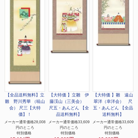
【全品送料無料】
立
【大特価 】
立雛 伊
【大特価 】
雛 遠山
雛 野川秀華 （暁山
藤渓山（三美会）
翠洋（幸洋会） 尺
会） 尺三【大特
尺五・あんどん 【全
五・あんどん 【全品
価】！
品送料無料】
送料無料】
メーカー通常価格28,008
メーカー通常価格33,609
メーカー通常価格33,609
円のところ
円のところ
円のところ
特別価格
特別価格
特別価格