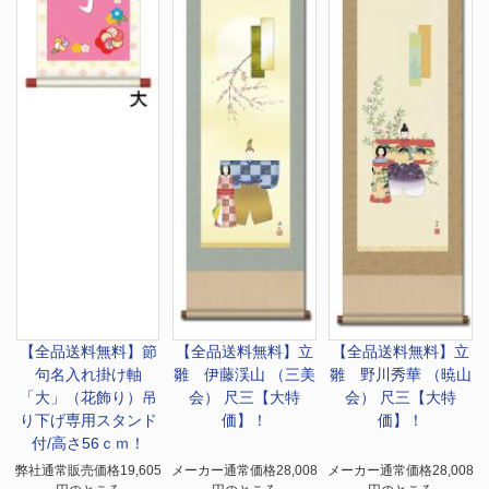
【全品送料無料】
節
【全品送料無料】
立
【全品送料無料】
立
句名入れ掛け軸
雛 伊藤渓山 （三美
雛 野川秀華 （暁山
「大」（花飾り）吊
会） 尺三【大特
会） 尺三【大特
り下げ専用スタンド
価】！
価】！
付/高さ56ｃｍ！
弊社通常販売価格19,605
メーカー通常価格28,008
メーカー通常価格28,008