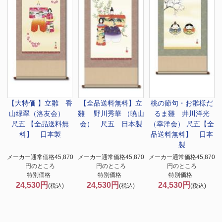
【大特価 】
立雛 香
【全品送料無料】
立
桃の節句・お雛様
だ
山緑翠（洛友会）
雛 野川秀華 （暁山
るま雛 井川洋光
尺五 【全品送料無
会） 尺五 日本製
（幸洋会） 尺五【全
料】 日本製
品送料無料】 日本
製
メーカー通常価格45,870
メーカー通常価格45,870
メーカー通常価格45,870
円のところ
円のところ
円のところ
特別価格
特別価格
特別価格
24,530円
24,530円
24,530円
(税込)
(税込)
(税込)