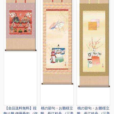
【全品送料無料】
段
桃の節句・お雛様
立
桃の節句・お雛様
立
飾り雛 伊藤香旬 （弥
雛 長江桂舟 （三美
雛 長江桂舟 （三美