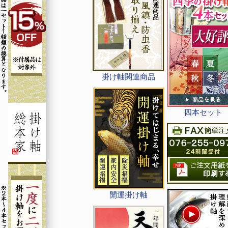
掛け軸関連商品
四本セット
開運掛け軸