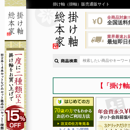
掛け軸（掛軸）販売通販サイト
全商品対象!
全国送料
業界最速お届
最短即日
【「掛け軸
よくあるご質問