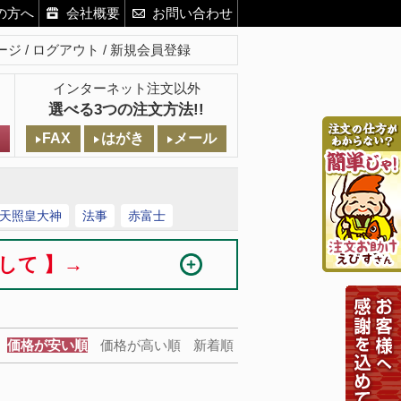
の方へ
会社概要
お問い合わせ
ージ
ログアウト
新規会員登録
インターネット注文以外
選べる3つの注文方法!!
FAX
はがき
メール
天照皇大神
法事
赤富士
まして 】→
価格が安い順
価格が高い順
新着順