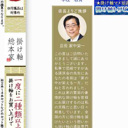
店長 家中栄一
この度はご訪問いた
だきまして誠にあり
がとうございます。
私事で恐縮ですがあ
る講演会の先生にあ
なたの名前は「家の
中が栄える一方」だ
ねと言われました。
これは家の繁栄の象
徴的な掛け軸を皆様
にお届けするのは私
の天職だと思い日々
精進しています。全
国の方に掛け軸を届
けたいという想いか
ら掛け軸の通販専門