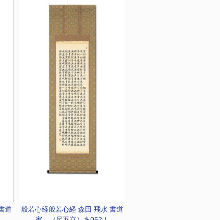
 書道
般若心経
般若心経 森田 飛水 書道
家 （尺五立）あ062！