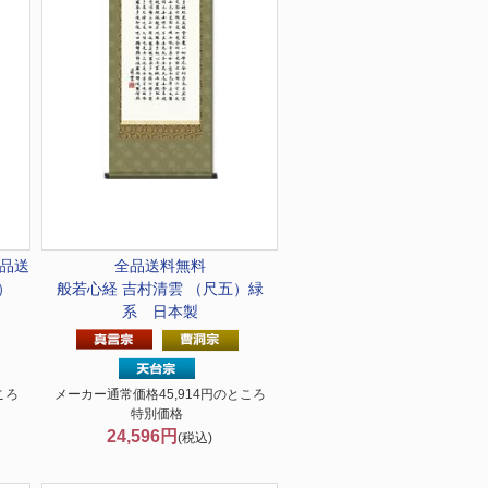
品送
全品送料無料
ー）
般若心経 吉村清雲 （尺五）緑
系 日本製
ころ
メーカー通常価格45,914円のところ
特別価格
24,596円
(税込)