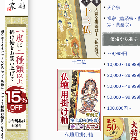
天台宗
禅宗（臨済宗・
宗・黄檗宗）
～9,999円
十三仏
10,000～19,99
20,000～29,99
30,000～49,99
50,000～99,99
100,000円～
仏壇用掛け軸