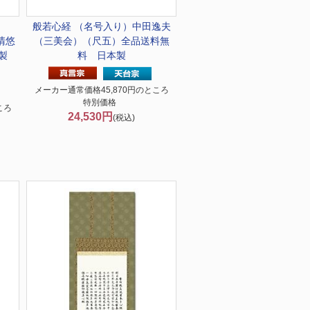
般若心経 （名号入り）中田逸夫
清悠
（三美会）（尺五）全品送料無
製
料 日本製
メーカー通常価格45,870円のところ
特別価格
ころ
24,530円
(税込)