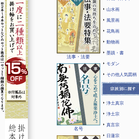
山水画
風景画
花鳥画
動物画
墨蹟・書
法事・法要
モダン
その他人気図柄
浄土真宗
浄土宗
真言宗
名号
日蓮宗