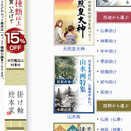
仏事掛け
神事掛け
天照皇大神
年中掛け
季節掛け
祝儀掛け
節句掛け
茶掛け
山水画
仏画（仏事）
神画（神事）