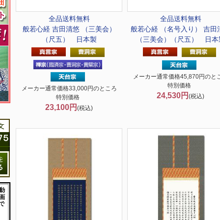
全品送料無料
全品送料無料
般若心経 吉田清悠 （三美会）
般若心経 （名号入り） 吉田
（尺五） 日本製
（三美会）（尺五） 日本
メーカー通常価格45,870円のと
特別価格
メーカー通常価格33,000円のところ
24,530円
(税込)
特別価格
23,100円
(税込)