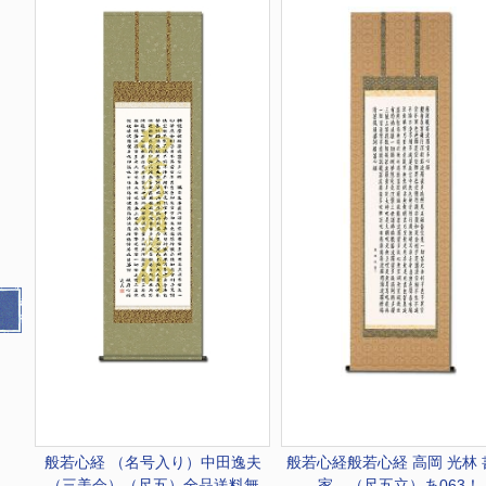
般若心経 （名号入り）中田逸夫
般若心経
般若心経 高岡 光林
（三美会）（尺五）全品送料無
家 （尺五立）あ063！