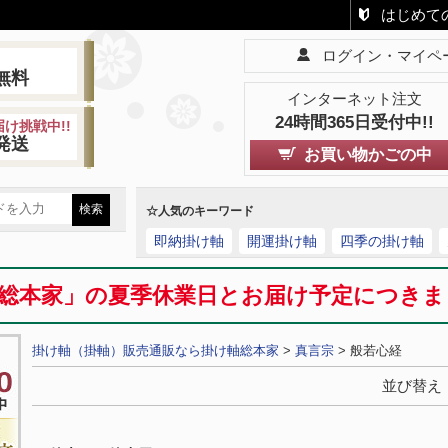
はじめて
ログイン・マイペ
!
無料
インターネット注文
24時間365日受付中!!
け挑戦中!!
発送
お買い物かごの中
☆人気のキーワード
即納掛け軸
開運掛け軸
四季の掛け軸
総本家」の夏季休業日とお届け予定につき
掛け軸（掛軸）販売通販なら掛け軸総本家
>
真言宗
> 般若心経
並び替え