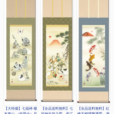
【大特価】
七福神 榎
【全品送料無料】
七
【全品送料無料】
紅
本東山 （竹翠会）尺
福神吉祥之図 長江
峰五鯉躍勝運図 瀬