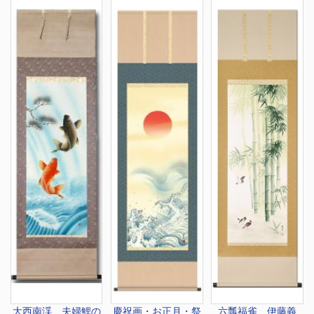
大西南渓 夫婦鯉の
慶祝画・お正月・祭
六瓢福雀 伊藤義