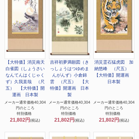
【大特価】
消災南天
吉祥初夢満願図（き
消災霊石猛虎図 加
白雀図（しょうさい
っしょうはつゆめま
納悠峰 （尺五）
なんてんはくじゃく
んがんず）小倉錦
【大特価】開運画
ず）久我直哉 （尺
雲 （尺五） 【大
日本製
五） 【大特価】開
特価】開運画 日本
運画 日本製
製
メーカー通常価格40,304
メーカー通常価格40,304
メーカー通常価格40,304
円のところ
円のところ
円のところ
特別価格
特別価格
特別価格
21,802円
21,802円
21,802円
(税込)
(税込)
(税込)