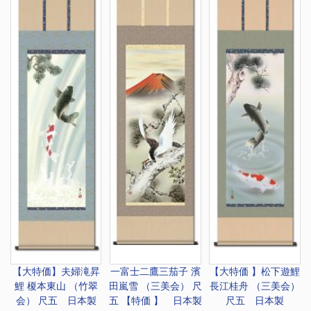
【大特価】
夫婦滝昇
一富士二鷹三茄子 濱
【大特価 】
松下遊鯉
鯉 榎本東山 （竹翠
田嵐雪 （三美会） 尺
長江桂舟 （三美会）
会） 尺五 日本製
五 【特価 】 日本製
尺五 日本製