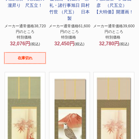
瀧昇り 尺五立！
礼・諸行事
旭日 田村
彦 （尺五立）
竹世 （尺五） 日本
【大特価】開運画！
製
メーカー通常価格38,720
メーカー通常価格61,600
メーカー通常価格39,600
円のところ
円のところ
円のところ
特別価格
特別価格
特別価格
32,076円
32,450円
32,780円
(税込)
(税込)
(税込)
在庫切れ