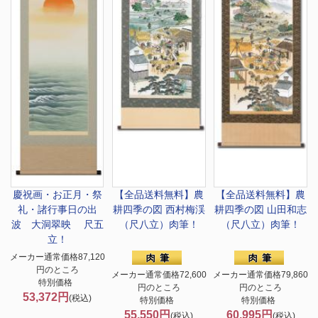
慶祝画・お正月・祭
【全品送料無料】
農
【全品送料無料】
農
礼・諸行事
日の出
耕四季の図 西村梅渓
耕四季の図 山田和志
波 大洞翠映 尺五
（尺八立）肉筆！
（尺八立）肉筆！
立！
メーカー通常価格87,120
円のところ
メーカー通常価格72,600
メーカー通常価格79,860
特別価格
円のところ
円のところ
53,372円
(税込)
特別価格
特別価格
55,550円
60,995円
(税込)
(税込)