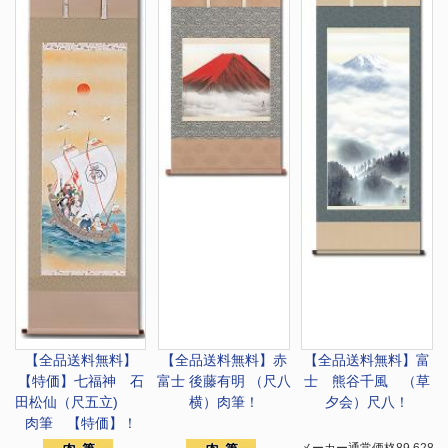
【全品送料無料】
【全品送料無料】
赤
【全品送料無料】
富
【特価】
七福神 石
富士 後藤有明 （尺八
士 熊谷千風 （草
田松仙（尺五立)
横）肉筆！
夕会）尺八！
肉筆 【特価】！
メーカー通常価格89,628