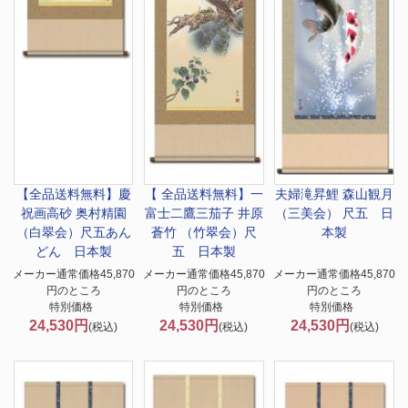
【全品送料無料】慶
【 全品送料無料】
一
夫婦滝昇鯉 森山観月
祝画
高砂 奥村精園
富士二鷹三茄子 井原
（三美会） 尺五 日
（白翠会）尺五あん
蒼竹 （竹翠会）尺
本製
どん 日本製
五 日本製
メーカー通常価格45,870
メーカー通常価格45,870
メーカー通常価格45,870
円のところ
円のところ
円のところ
特別価格
特別価格
特別価格
24,530円
24,530円
24,530円
(税込)
(税込)
(税込)