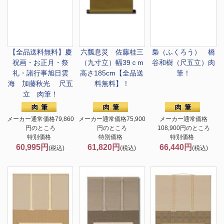
【全品送料無料】慶
六瓢息災 佐藤桂三
梟（ふくろう） 橋
祝画・お正月・祭
（九寸立）幅39ｃm
谷和樹（尺五立）肉
礼・諸行事
旭日雲
高さ185cm【全品送
筆！
海 加藤秋光 尺五
料無料】！
立 肉筆！
メーカー通常価格79,860
メーカー通常価格75,900
メーカー通常価格
円のところ
円のところ
108,900円のところ
特別価格
特別価格
特別価格
60,995円
61,820円
66,440円
(税込)
(税込)
(税込)