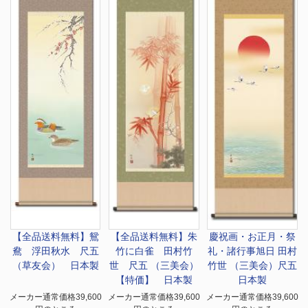
【全品送料無料】
鴛
【全品送料無料】
朱
慶祝画・お正月・祭
鴦 浮田秋水 尺五
竹に白雀 田村竹
礼・諸行事
旭日 田村
（草友会） 日本製
世 尺五 （三美会）
竹世 （三美会）尺五
【特価】 日本製
日本製
メーカー通常価格39,600
メーカー通常価格39,600
メーカー通常価格39,600