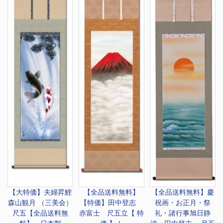
【大特価】
夫婦昇鯉
【全品送料無料】
【全品送料無料】慶
森山観月 （三美会）
【特価】
田中登志
祝画・お正月・祭
尺五【全品送料無
赤富士 尺五立【 特
礼・諸行事
旭日静