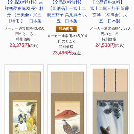
【全品送料無料】
吉
【全品送料無料】
【全品送料無料】
一
祥初夢福徳図 長江桂
【即納品】一富士二
富士二鷹三茄子 近藤
舟 （三美会）尺五
鷹三茄子 高見嵐石 尺
玄洋 （幸洋会）尺
【特価 】 日本製
五 日本製
五 日本製
メーカー通常価格43,450
メーカー通常価格45,870
円のところ
円のところ
メーカー通常価格45,914
特別価格
特別価格
円のところ
23,375円
24,530円
(税込)
(税込)
特別価格
23,496円
(税込)