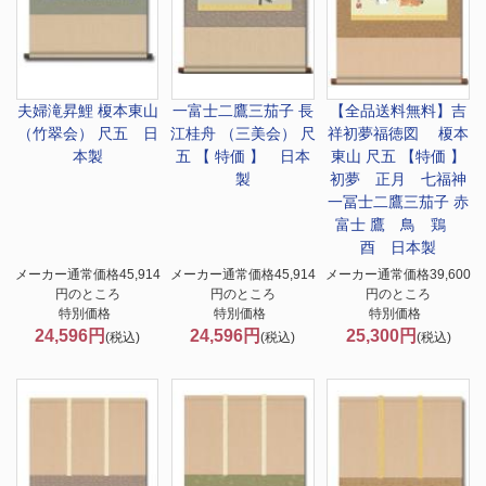
夫婦滝昇鯉 榎本東山
一富士二鷹三茄子 長
【全品送料無料】
吉
（竹翠会） 尺五 日
江桂舟 （三美会） 尺
祥初夢福徳図 榎本
本製
五 【 特価 】 日本
東山 尺五 【特価 】
製
初夢 正月 七福神
一冨士二鷹三茄子 赤
富士 鷹 鳥 鶏
酉 日本製
メーカー通常価格45,914
メーカー通常価格45,914
メーカー通常価格39,600
円のところ
円のところ
円のところ
特別価格
特別価格
特別価格
24,596円
24,596円
25,300円
(税込)
(税込)
(税込)