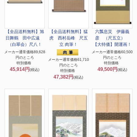
【全品送料無料】
旭
【全品送料無料】
猛
六瓢息災 伊藤義
日舞鶴 田中広遠
虎 西村岳峰 尺五
彦 （尺五立）
（白翠会）尺八！
立 肉筆！
【大特価】開運画！
メーカー通常価格89,628
メーカー通常価格60,500
円のところ
円のところ
メーカー通常価格61,710
特別価格
特別価格
円のところ
45,914円
49,500円
(税込)
(税込)
特別価格
47,382円
(税込)