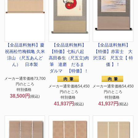
【全品送料無料】慶
【全品送料無料】
【全品送料無料】
祝画
松竹梅鶴亀 久米
【特価】
七転八起
【特価】
赤富士 大
涼山 （尺五あんど
高田春生（尺五立)肉
沢渓石 尺五立【 特
ん） 日本製
筆 達磨 だるま
価 】！
ダルマ 【特価】！
メーカー通常価格73,700
円のところ
メーカー通常価格54,450
メーカー通常価格54,450
特別価格
円のところ
円のところ
38,500円
(税込)
特別価格
特別価格
41,937円
41,937円
(税込)
(税込)