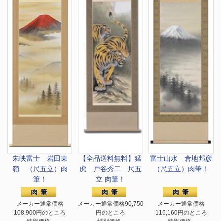
朱映富士 岩田東
【全品送料無料】
猛
富士山水 倉地邦彦
嶺 （尺五立）肉
虎 戸谷秀二 尺五
（尺五立）肉筆！
筆！
立 肉筆！
メーカー通常価格
メーカー通常価格90,750
メーカー通常価格
108,900円のところ
円のところ
116,160円のところ