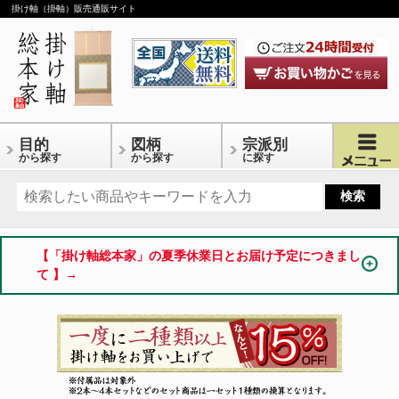
掛け軸（掛軸）販売通販サイト
目的
図柄
宗派別
から探す
から探す
に探す
【「掛け軸総本家」の夏季休業日とお届け予定につきまし
て 】→