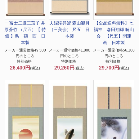
一富士二鷹三茄子 井
夫婦滝昇鯉 森山観月
【全品送料無料】
七
原蒼竹 （尺五）【 特
（三美会） 尺五 日
福神 森田翔輝 暁山
価 】鳥 鶏 酉 日
本製
会 【尺五】開運
本製
画 日本製
メーカー通常価格49,500
メーカー通常価格41,800
メーカー通常価格56,100
円のところ
円のところ
円のところ
特別価格
特別価格
特別価格
26,400円
29,260円
29,700円
(税込)
(税込)
(税込)