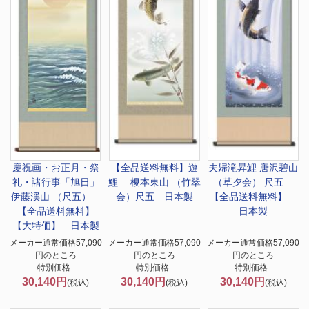
慶祝画・お正月・祭
【全品送料無料】
遊
夫婦滝昇鯉 唐沢碧山
礼・諸行事
「旭日」
鯉 榎本東山 （竹翠
（草夕会） 尺五
伊藤渓山 （尺五）
会）尺五 日本製
【全品送料無料】
【全品送料無料】
日本製
【大特価】 日本製
メーカー通常価格57,090
メーカー通常価格57,090
メーカー通常価格57,090
円のところ
円のところ
円のところ
特別価格
特別価格
特別価格
30,140円
30,140円
30,140円
(税込)
(税込)
(税込)