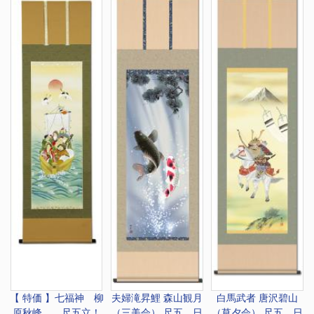
【 特価 】七福神 柳
夫婦滝昇鯉 森山観月
白馬武者 唐沢碧山
原秋峰 尺五立！
（三美会） 尺五 日
（草夕会） 尺五 日