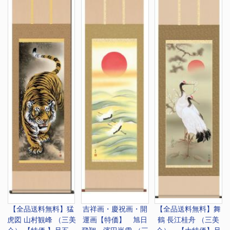
【全品送料無料】
猛
吉祥画・慶祝画・開
【全品送料無料】
舞
虎図 山村観峰 （三美
運画
【特価】 旭日
鶴 長江桂舟 （三美