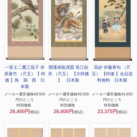
一富士二鷹三茄子 井
開運画
龍虎図 長江桂
高砂 伊藤香旬 （尺
原蒼竹 （尺五）【 特
舟 （尺五） 【大特価
五） 【特価 】全品送
価 】鳥 鶏 酉 日
】 日本製
料無料 日本製
本製
メーカー通常価格49,500
メーカー通常価格49,500
メーカー通常価格43,450
円のところ
円のところ
円のところ
特別価格
特別価格
特別価格
26,400円
26,400円
23,375円
(税込)
(税込)
(税込)