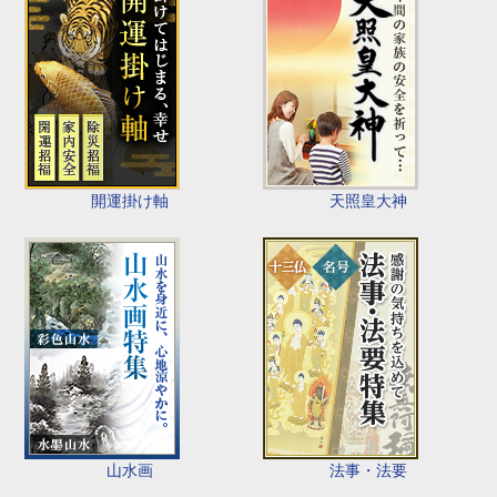
開運掛け軸
天照皇大神
山水画
法事・法要