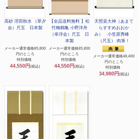
高砂 浮田秋水 （草夕
【全品送料無料 】
松
天照皇大神（あまて
会）尺五 日本製
竹梅鶴亀 小野洋舟
らすすめおおか
（幸洋会）尺五 日
み） 小笠原秀峰
本製
（尺五） 肉筆！
メーカー通常価格85,800
メーカー通常価格85,800
円のところ
円のところ
メーカー通常価格48,400
特別価格
特別価格
円のところ
44,550円
44,550円
(税込)
(税込)
特別価格
34,980円
(税込)