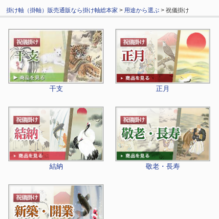
掛け軸（掛軸）販売通販なら掛け軸総本家
>
用途から選ぶ
> 祝儀掛け
干支
正月
結納
敬老・長寿