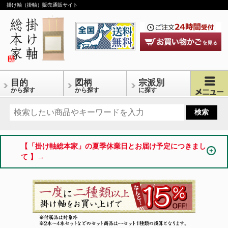
掛け軸（掛軸）販売通販サイト
目的
図柄
宗派別
から探す
から探す
に探す
【「掛け軸総本家」の夏季休業日とお届け予定につきまし
て 】→