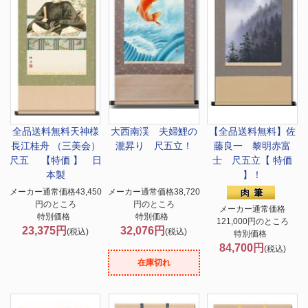
全品送料無料
天神様
大西南渓 夫婦鯉の
【全品送料無料】
佐
長江桂舟 （三美会）
瀧昇り 尺五立！
藤良一 黎明赤富
尺五 【特価 】 日
士 尺五立【 特価
本製
】！
メーカー通常価格43,450
メーカー通常価格38,720
円のところ
円のところ
メーカー通常価格
特別価格
特別価格
121,000円のところ
23,375円
32,076円
(税込)
(税込)
特別価格
84,700円
(税込)
在庫切れ