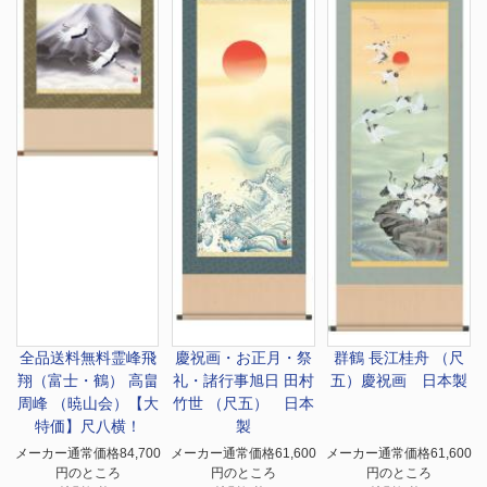
全品送料無料
霊峰飛
慶祝画・お正月・祭
群鶴 長江桂舟 （尺
翔（富士・鶴） 高畠
礼・諸行事
旭日 田村
五）慶祝画 日本製
周峰 （暁山会）【大
竹世 （尺五） 日本
特価】尺八横！
製
メーカー通常価格84,700
メーカー通常価格61,600
メーカー通常価格61,600
円のところ
円のところ
円のところ