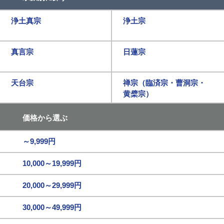
浄土真宗
浄土宗
真言宗
日蓮宗
天台宗
禅宗（臨済宗・曹洞宗・
黄檗宗）
価格から選ぶ
～9,999円
10,000～19,999円
20,000～29,999円
30,000～49,999円