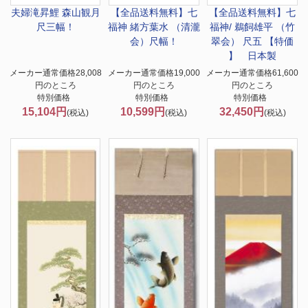
夫婦滝昇鯉 森山観月
【全品送料無料】
七
【全品送料無料】
七
尺三幅！
福神 緒方葉水 （清瀧
福神/ 鵜飼雄平 （竹
会）尺幅！
翠会） 尺五 【特価
】 日本製
メーカー通常価格28,008
メーカー通常価格19,000
メーカー通常価格61,600
円のところ
円のところ
円のところ
特別価格
特別価格
特別価格
15,104円
10,599円
32,450円
(税込)
(税込)
(税込)