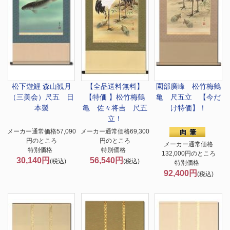
松下遊鯉 森山観月
【全品送料無料】
園部廣峰 松竹梅鶴
（三美会）尺五 日
【特価 】松竹梅鶴
亀 尺五立 【今だ
本製
亀 佐々将吉 尺五
け特価】！
立！
メーカー通常価格57,090
メーカー通常価格69,300
円のところ
円のところ
メーカー通常価格
特別価格
特別価格
132,000円のところ
30,140円
56,540円
(税込)
(税込)
特別価格
92,400円
(税込)