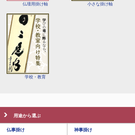
仏壇用掛け軸
小さな掛け軸
学校・教育
用途から選ぶ
仏事掛け
神事掛け