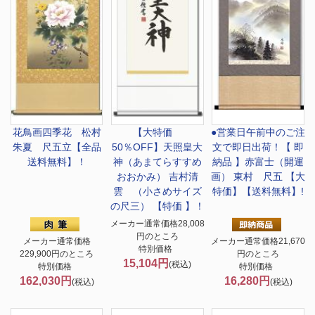
花鳥画
四季花 松村
【大特価
●営業日午前中のご注
朱夏 尺五立【全品
50％OFF】
天照皇大
文で即日出荷！
【 即
送料無料】！
神（あまてらすすめ
納品 】赤富士（開運
おおかみ） 吉村清
画） 東村 尺五 【大
雲 （小さめサイズ
特価】【送料無料】!
の尺三） 【特価 】！
メーカー通常価格28,008
円のところ
メーカー通常価格
メーカー通常価格21,670
特別価格
229,900円のところ
円のところ
15,104円
(税込)
特別価格
特別価格
162,030円
16,280円
(税込)
(税込)