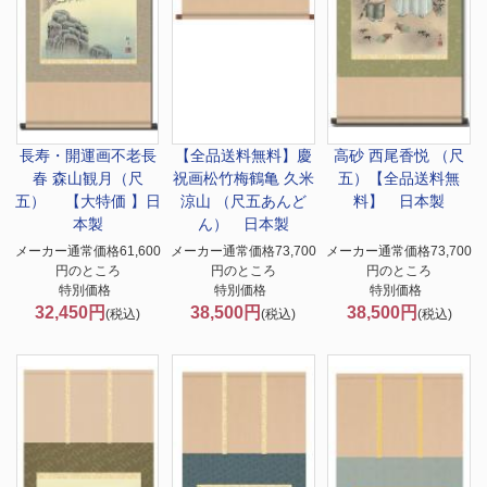
長寿・開運画
不老長
【全品送料無料】慶
高砂 西尾香悦 （尺
春 森山観月（尺
祝画
松竹梅鶴亀 久米
五）【全品送料無
五） 【大特価 】日
涼山 （尺五あんど
料】 日本製
本製
ん） 日本製
メーカー通常価格61,600
メーカー通常価格73,700
メーカー通常価格73,700
円のところ
円のところ
円のところ
特別価格
特別価格
特別価格
32,450円
38,500円
38,500円
(税込)
(税込)
(税込)