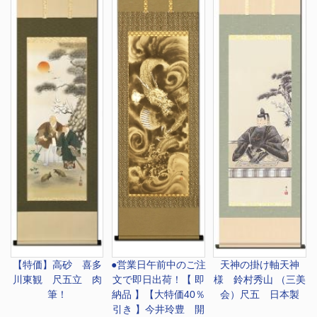
【特価】高砂 喜多
●営業日午前中のご注
天神の掛け軸
天神
川東観 尺五立 肉
文で即日出荷！
【 即
様 鈴村秀山 （三美
筆！
納品 】【大特価40％
会）尺五 日本製
引き 】今井玲豊 開