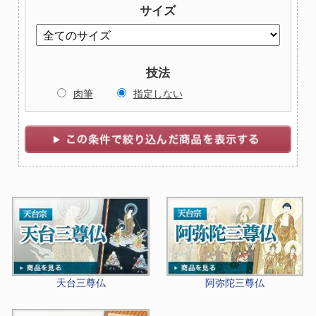
サイズ
技法
肉筆
指定しない
天台三尊仏
阿弥陀三尊仏