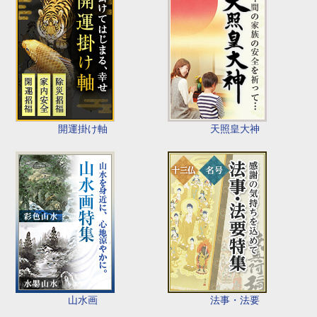
開運掛け軸
天照皇大神
山水画
法事・法要