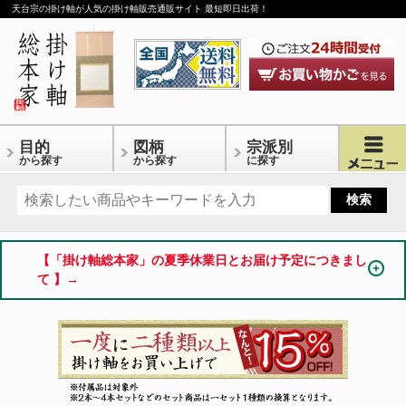
天台宗の掛け軸が人気の掛け軸販売通販サイト 最短即日出荷！
目的
図柄
宗派別
から探す
から探す
に探す
【「掛け軸総本家」の夏季休業日とお届け予定につきまし
て 】→