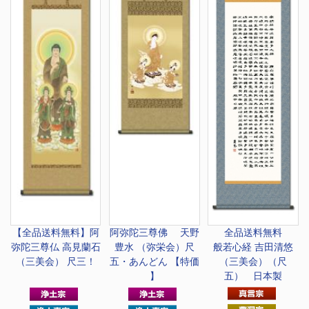
【全品送料無料】
阿
阿弥陀三尊佛 天野
全品送料無料
弥陀三尊仏 高見蘭石
豊水 （弥栄会）尺
般若心経 吉田清悠
（三美会） 尺三！
五・あんどん 【特価
（三美会）（尺
】
五） 日本製