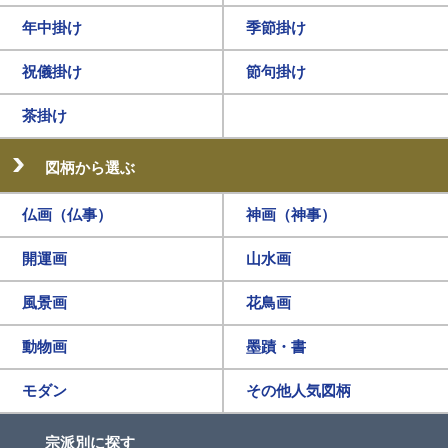
年中掛け
季節掛け
祝儀掛け
節句掛け
茶掛け
図柄から選ぶ
仏画（仏事）
神画（神事）
開運画
山水画
風景画
花鳥画
動物画
墨蹟・書
モダン
その他人気図柄
宗派別に探す