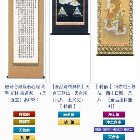
般若心経
般若心経 高
【全品送料無料】
天
【 特価 】
阿弥陀三尊
岡 光林 書道家 （尺
台三尊仏 天台宗
仏 西山日照 尺
五立）あ063！
（尺八 五尺丈）
八 【全品送料無
【 特価 】！
料】！