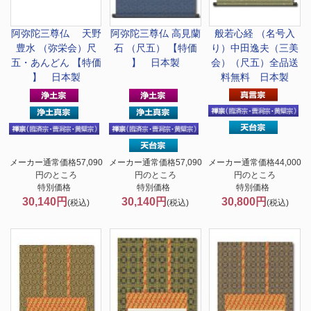
阿弥陀三尊仏 天野
阿弥陀三尊仏 高見蘭
般若心経 （名号入
豊水 （弥栄会）尺
石 （尺五） 【特価
り）中田逸夫（三美
五・あんどん 【特価
】 日本製
会）（尺五）全品送
】 日本製
料無料 日本製
メーカー通常価格57,090
メーカー通常価格57,090
メーカー通常価格44,000
円のところ
円のところ
円のところ
特別価格
特別価格
特別価格
30,140円
30,140円
30,800円
(税込)
(税込)
(税込)