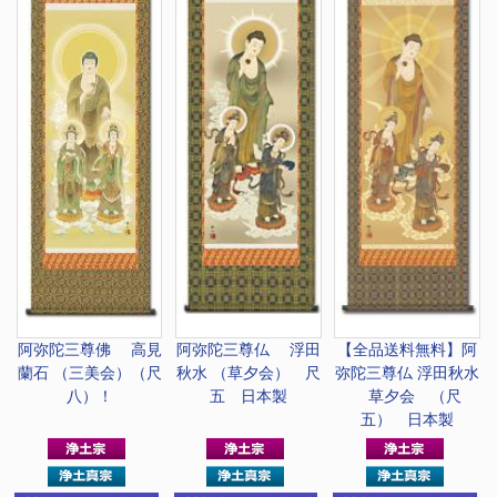
阿弥陀三尊佛 高見
阿弥陀三尊仏 浮田
【全品送料無料】
阿
蘭石 （三美会）（尺
秋水 （草夕会） 尺
弥陀三尊仏 浮田秋水
八）！
五 日本製
草夕会 （尺
五） 日本製