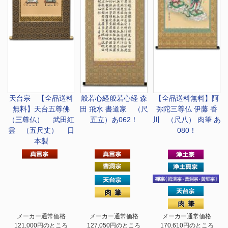
天台宗 【全品送料
般若心経
般若心経 森
【全品送料無料】
阿
無料】
天台五尊佛
田 飛水 書道家 （尺
弥陀三尊仏 伊藤 香
（三尊仏） 武田紅
五立）あ062！
川 （尺八） 肉筆 あ
雲 （五尺丈） 日
080！
本製
メーカー通常価格
メーカー通常価格
メーカー通常価格
121,000円のところ
127,050円のところ
170,610円のところ