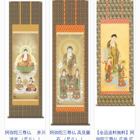
阿弥陀三尊仏 井川
阿弥陀三尊仏 高見蘭
【全品送料無料】
阿
洋光 （尺八）！
石 （尺八）！
弥陀三尊仏 広井 広