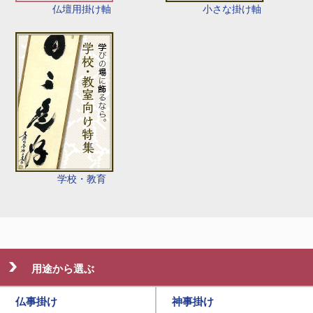
仏壇用掛け軸
小さな掛け軸
学校・教育
用途から選ぶ
仏事掛け
神事掛け