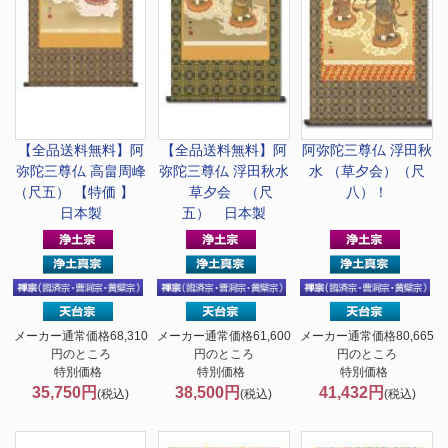
【全品送料無料】
阿
【全品送料無料】
阿
阿弥陀三尊仏 浮田秋
弥陀三尊仏 高畠周峰
弥陀三尊仏 浮田秋水
水 （草夕会）（尺
（尺五） 【特価 】
草夕会 （尺
八）！
日本製
五） 日本製
メーカー通常価格68,310
メーカー通常価格61,600
メーカー通常価格80,665
円のところ
円のところ
円のところ
特別価格
特別価格
特別価格
35,750円
38,500円
41,432円
(税込)
(税込)
(税込)