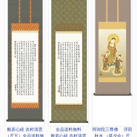
般若心経 吉村清雲
全品送料無料
阿弥陀三尊佛 浮田
（尺五）全品送料無
般若心経 吉村清雲
秋水 （草夕会）尺