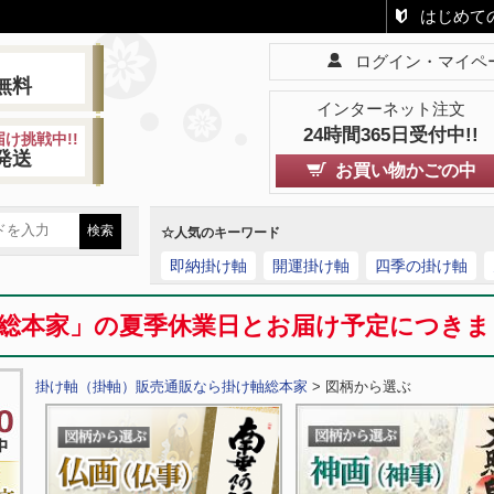
はじめて
ログイン・マイペ
!
無料
インターネット注文
24時間365日受付中!!
け挑戦中!!
発送
お買い物かごの中
☆人気のキーワード
即納掛け軸
開運掛け軸
四季の掛け軸
総本家」の夏季休業日とお届け予定につき
掛け軸（掛軸）販売通販なら掛け軸総本家
> 図柄から選ぶ