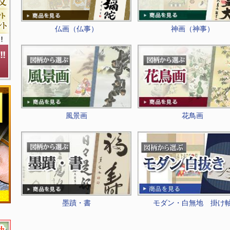
仏画（仏事）
神画（神事）
風景画
花鳥画
墨蹟・書
モダン・白無地 掛け