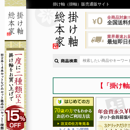
掛け軸（掛軸）販売通販サイト
全商品対象!
全国送料
業界最速お届
最短即日
【「掛け軸
よくあるご質問