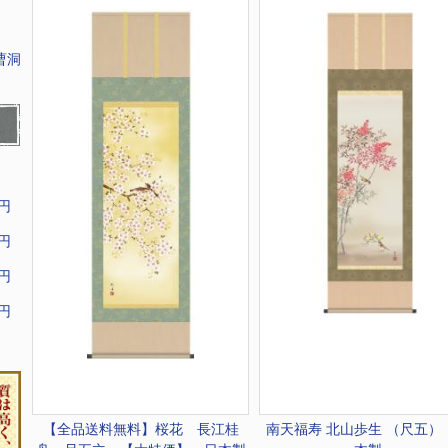
曹洞
9円
9円
9円
9円
【全品送料無料】
桜花 長江桂
南天福寿 北山歩生 （尺五）