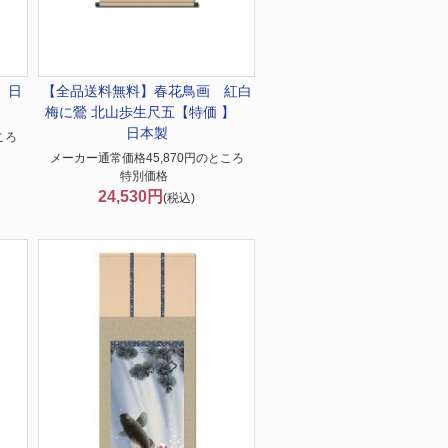
 日
【全品送料無料】春
花鳥画 紅白
梅に鶯 北山歩生尺五【特価 】
日本製
ころ
メーカー通常価格45,870円のところ
特別価格
24,530円
(税込)