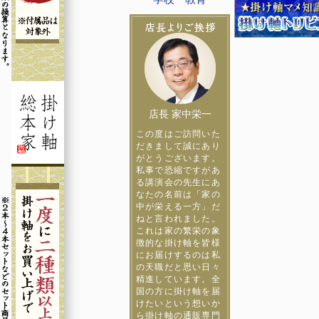
店長 家中栄一
この度はご訪問いた
だきまして誠にあり
がとうございます。
私事で恐縮ですがあ
る講演会の先生にあ
なたの名前は「家の
中が栄える一方」だ
ねと言われました。
これは家の繁栄の象
徴的な掛け軸を皆様
にお届けするのは私
の天職だと思い日々
精進しています。全
国の方に掛け軸を届
けたいという想いか
ら掛け軸の通販専門