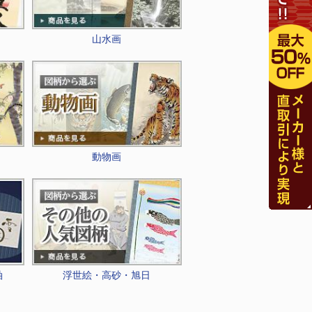
山水画
動物画
軸
浮世絵・高砂・旭日