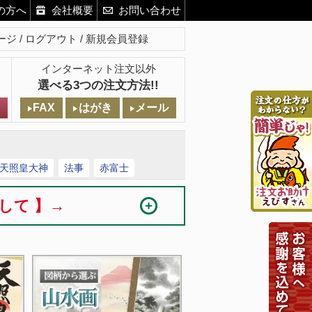
の方へ
会社概要
お問い合わせ
ージ
ログアウト
新規会員登録
インターネット注文以外
選べる3つの注文方法!!
FAX
はがき
メール
天照皇大神
法事
赤富士
まして 】→