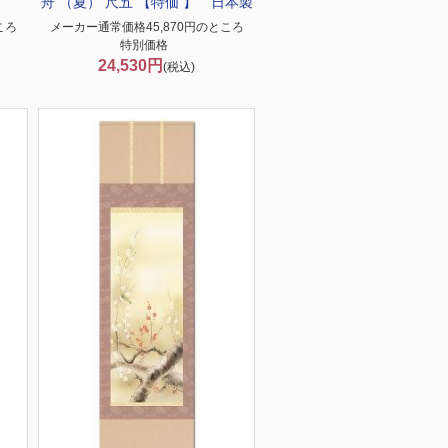
舟 （夏） 尺五 【特価 】 日本製
ころ
メーカー通常価格45,870円のところ
特別価格
24,530円
(税込)