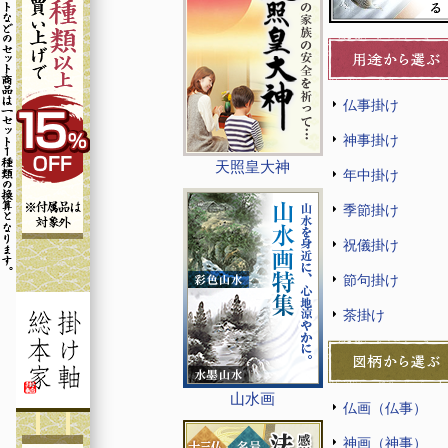
仏事掛け
神事掛け
天照皇大神
年中掛け
季節掛け
祝儀掛け
節句掛け
茶掛け
山水画
仏画（仏事）
神画（神事）