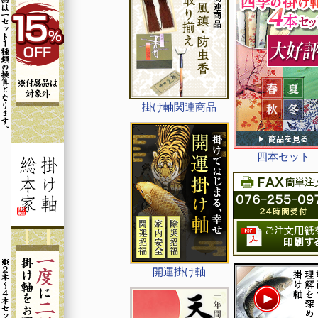
掛け軸関連商品
四本セット
開運掛け軸