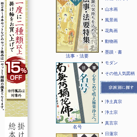
山水画
風景画
花鳥画
動物画
墨蹟・書
法事・法要
モダン
その他人気図柄
浄土真宗
浄土宗
真言宗
名号
日蓮宗