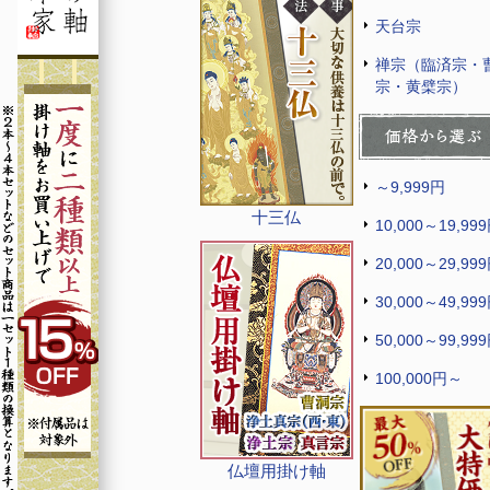
天台宗
禅宗（臨済宗・
宗・黄檗宗）
～9,999円
十三仏
10,000～19,99
20,000～29,99
30,000～49,99
50,000～99,99
100,000円～
仏壇用掛け軸