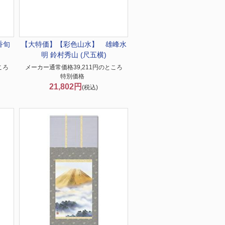
香旬
【大特価】
【彩色山水】 雄峰水
明 鈴村秀山 (尺五横)
ころ
メーカー通常価格39,211円のところ
特別価格
21,802円
(税込)