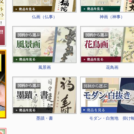
仏画（仏事）
神画（神事）
風景画
花鳥画
墨蹟・書
モダン・白無地 掛け