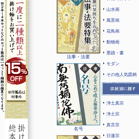
山水画
風景画
花鳥画
動物画
墨蹟・書
法事・法要
モダン
その他人気図柄
浄土真宗
浄土宗
真言宗
名号
日蓮宗