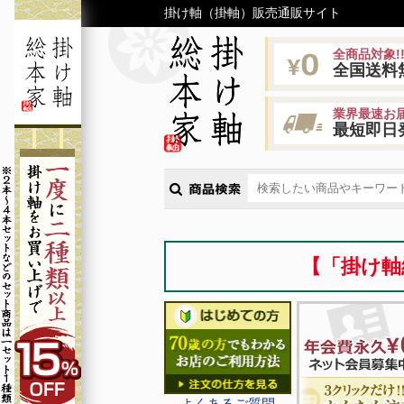
掛け軸（掛軸）販売通販サイト
全商品対象!
全国送料
業界最速お届
最短即日
【「掛け軸
よくあるご質問