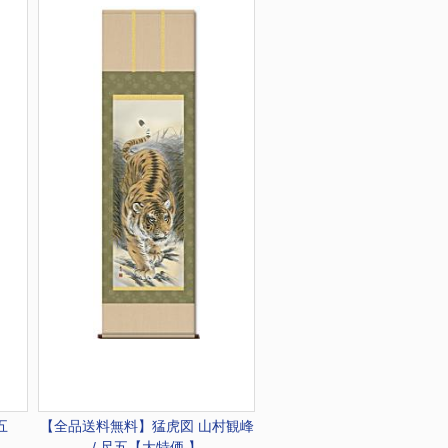
尺五
【全品送料無料】
猛虎図 山村観峰
/ 尺五【大特価 】