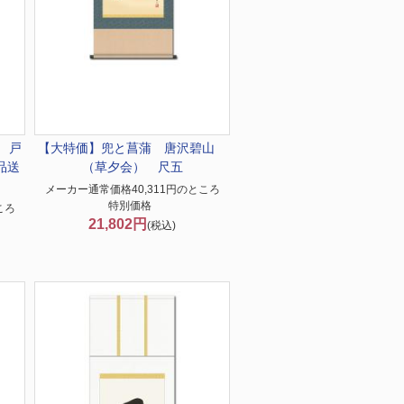
 戸
【大特価】
兜と菖蒲 唐沢碧山
品送
（草夕会） 尺五
メーカー通常価格40,311円のところ
特別価格
ころ
21,802円
(税込)