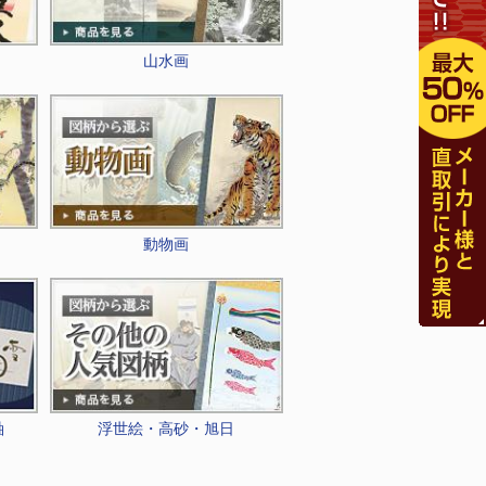
山水画
動物画
軸
浮世絵・高砂・旭日