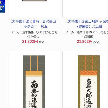
【大特価】
兜と菖蒲 唐沢碧山
【大特価】
赤富士飛翔 伊藤
（草夕会） 尺五
（弥栄会）尺五横
メーカー通常価格39,211円のところ
メーカー通常価格39,211円のと
特別価格
特別価格
21,802円
21,802円
(税込)
(税込)