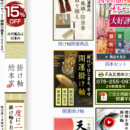
掛け軸関連商品
四本セット
開運掛け軸