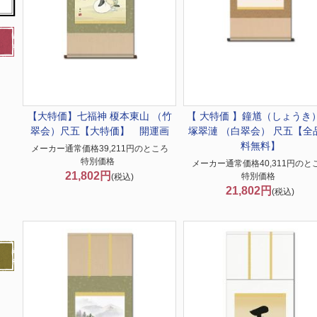
【大特価】
七福神 榎本東山 （竹
【 大特価 】
鐘馗（しょうき）
翠会）尺五【大特価】 開運画
塚翠漣 （白翠会） 尺五【全
料無料】
メーカー通常価格39,211円のところ
特別価格
メーカー通常価格40,311円のと
21,802円
特別価格
(税込)
21,802円
(税込)