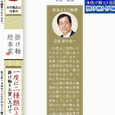
店長 家中栄一
この度はご訪問いた
だきまして誠にあり
がとうございます。
私事で恐縮ですがあ
る講演会の先生にあ
なたの名前は「家の
中が栄える一方」だ
ねと言われました。
これは家の繁栄の象
徴的な掛け軸を皆様
にお届けするのは私
の天職だと思い日々
精進しています。全
国の方に掛け軸を届
けたいという想いか
ら掛け軸の通販専門