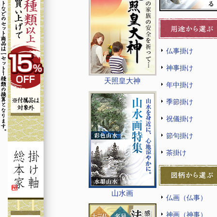
仏事掛け
神事掛け
天照皇大神
年中掛け
季節掛け
祝儀掛け
節句掛け
茶掛け
山水画
仏画（仏事）
神画（神事）