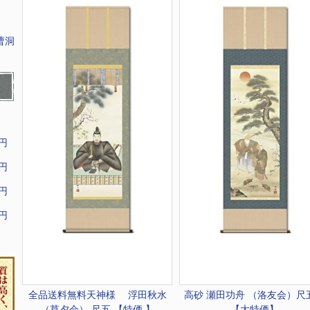
曹洞
9円
9円
9円
9円
全品送料無料
天神様 浮田秋水
高砂 瀬田功舟 （洛友会）
（草夕会） 尺五 【特価 】
【大特価】