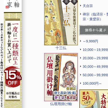
天台宗
禅宗（臨済宗・
宗・黄檗宗）
～9,999円
十三仏
10,000～19,99
20,000～29,99
30,000～49,99
50,000～99,99
100,000円～
仏壇用掛け軸