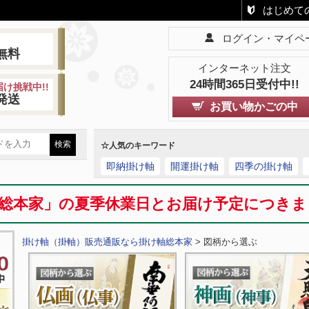
はじめて
ログイン・マイペ
!
無料
インターネット注文
24時間365日受付中!!
け挑戦中!!
発送
お買い物かごの中
☆人気のキーワード
即納掛け軸
開運掛け軸
四季の掛け軸
総本家」の夏季休業日とお届け予定につき
掛け軸（掛軸）販売通販なら掛け軸総本家
> 図柄から選ぶ