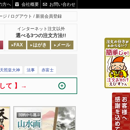
の方へ
会社概要
お問い合わせ
ージ
ログアウト
新規会員登録
インターネット注文以外
選べる3つの注文方法!!
FAX
はがき
メール
天照皇大神
法事
赤富士
まして 】→