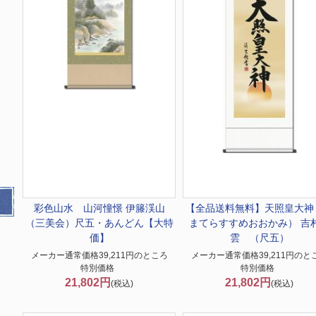
彩色山水 山河憧憬 伊籐渓山
【全品送料無料】
天照皇大神
（三美会）尺五・あんどん【大特
まてらすすめおおかみ） 吉
価】
雲 （尺五）
メーカー通常価格39,211円のところ
メーカー通常価格39,211円のと
特別価格
特別価格
21,802円
21,802円
(税込)
(税込)