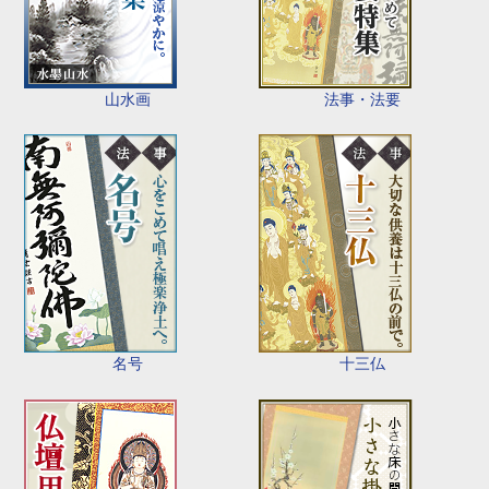
山水画
法事・法要
名号
十三仏