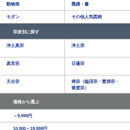
動物画
墨蹟・書
モダン
その他人気図柄
宗派別に探す
浄土真宗
浄土宗
真言宗
日蓮宗
天台宗
禅宗（臨済宗・曹洞宗・
黄檗宗）
価格から選ぶ
～9,999円
10,000～19,999円