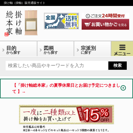
掛け軸（掛軸）販売通販サイト
目的
図柄
宗派別
から探す
から探す
に探す
【「掛け軸総本家」の夏季休業日とお届け予定につきまし
て 】→