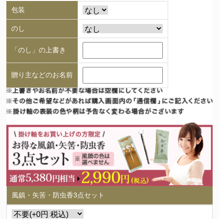
包装
のし
「のし」の上書き
贈り主などのお名前
風鎮・矢筈・防虫香3点セット