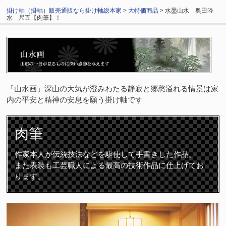
掛け軸（掛軸）販売通販なら掛け軸総本家
>
大特価商品
> 水墨山水 奥田吟
水 尺五【肉筆】！
「山水画」深山の大気が澄みわたる静寂と郷愁溢れる情景は家
内の平安と精神の安息を願う掛け軸です
肉筆
作家本人が伝統技法などを駆使して手書きした作品。
また表装も工芸職人による最高の技術作品に仕上げてお
ります。