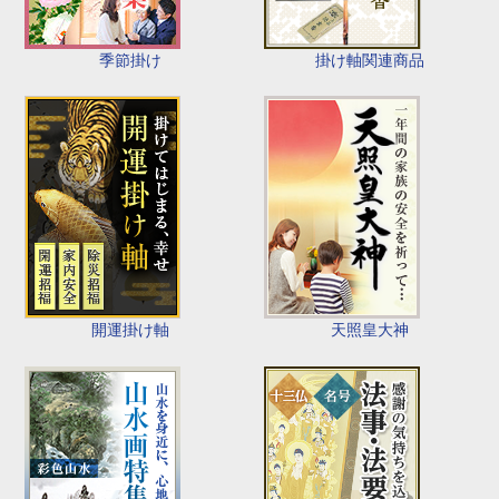
季節掛け
掛け軸関連商品
開運掛け軸
天照皇大神