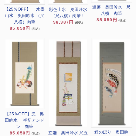
達磨 奥田吟水 尺
【25％OFF】 水墨
彩色山水 奥田吟水
八横 肉筆
山水 奥田吟水 （尺
（尺八横）肉筆！
85,050円
(税込)
八横）肉筆
96,387円
(税込)
85,050円
(税込)
【25％OFF】兜 奥
田吟水 半切アンド
ン 肉筆
鯉のぼり 奥田吟
立雛 奥田吟水 尺五
85,050円
(税込)