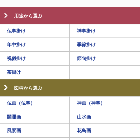
用途から選ぶ
仏事掛け
神事掛け
年中掛け
季節掛け
祝儀掛け
節句掛け
茶掛け
図柄から選ぶ
仏画（仏事）
神画（神事）
開運画
山水画
風景画
花鳥画