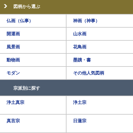
図柄から選ぶ
仏画（仏事）
神画（神事）
開運画
山水画
風景画
花鳥画
動物画
墨蹟・書
モダン
その他人気図柄
宗派別に探す
浄土真宗
浄土宗
真言宗
日蓮宗