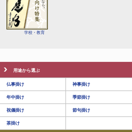
学校・教育
用途から選ぶ
仏事掛け
神事掛け
年中掛け
季節掛け
祝儀掛け
節句掛け
茶掛け