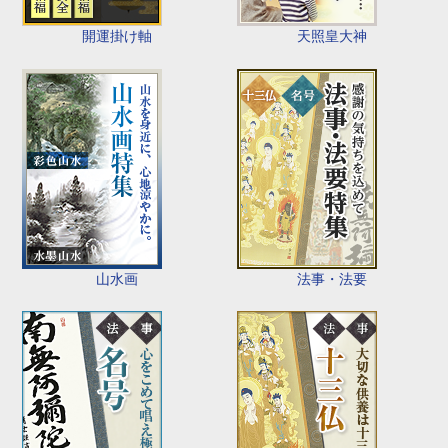
開運掛け軸
天照皇大神
山水画
法事・法要