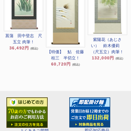
菖蒲 田中登志 尺
紫陽花（あじさ
五立 肉筆！
い） 鈴木優莉
36,492円
(税込)
【特価】 鮎 佐藤
（尺五立）肉筆！
桂三 半切立！
132,000円
(税込)
60,720円
(税込)
即応対応商品
よくあるご質問