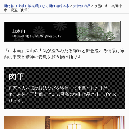
掛け軸（掛軸）販売通販なら掛け軸総本家
>
大特価商品
> 水墨山水 奥田吟
水 尺五【肉筆】！
「山水画」深山の大気が澄みわたる静寂と郷愁溢れる情景は家
内の平安と精神の安息を願う掛け軸です
肉筆
作家本人が伝統技法などを駆使して手書きした作品。
また表装も工芸職人による最高の技術作品に仕上げてお
ります。