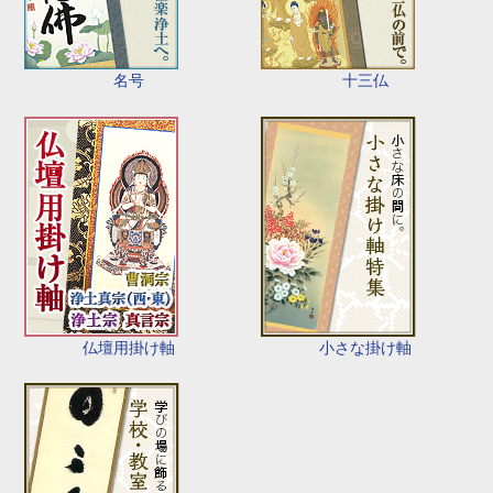
名号
十三仏
仏壇用掛け軸
小さな掛け軸