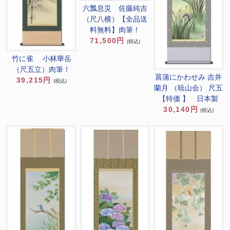
六瓢息災 佐藤純吉
（尺八横）【全品送
料無料】肉筆！
71,500円
(税込)
竹に雀 小林華岳
（尺五立）肉筆！
菖蒲にかわせみ 吉井
39,215円
(税込)
蘭月 （暁山会） 尺五
【特価 】 日本製
30,140円
(税込)