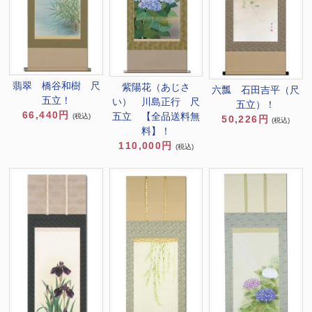
翡翠 橋谷和樹 尺
紫陽花（あじさ
六瓢 石田吉平（尺
五立！
い） 川島正行 尺
五立）！
66,440円
五立 【全品送料無
(税込)
50,226円
(税込)
料】！
110,000円
(税込)