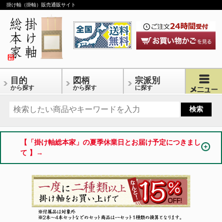
掛け軸（掛軸）販売通販サイト
目的
図柄
宗派別
から探す
から探す
に探す
【「掛け軸総本家」の夏季休業日とお届け予定につきまし
て 】→