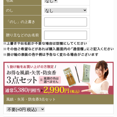
包装
のし
「のし」の上書き
贈り主などのお名前
風鎮・矢筈・防虫香3点セット