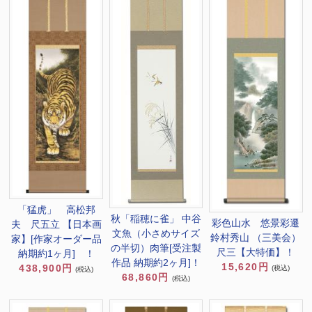
「猛虎」 高松邦
秋「稲穂に雀」 中谷
彩色山水 悠景彩遷
夫 尺五立 【日本画
文魚（小さめサイズ
鈴村秀山 （三美会）
家】[作家オーダー品
の半切）肉筆[受注製
尺三【大特価】！
納期約1ヶ月] ！
作品 納期約2ヶ月]！
15,620円
438,900円
(税込)
(税込)
68,860円
(税込)