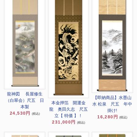
龍神図 長屋修生
【即納商品】水墨山
（白翠会）尺五 日
本金押箔 開運金
水 松泉 尺五 年中
本製
龍 奥田久志 尺五
掛け!
24,530円
(税込)
立【 特価 】！
16,280円
(税込)
231,000円
(税込)