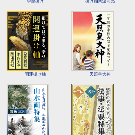
季節掛け
掛け軸関連商品
開運掛け軸
天照皇大神