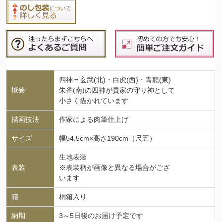
四神＝玄武(北)・白虎(西)・青龍(東)
概要
朱雀(南)の四神が貴家の守り神として
小さく描かれています
描画技法
作家による肉筆仕上げ
サイズ
幅54.5cm×高さ190cm（尺五）
生地表装
表装
※表装柄が画像と異なる場合がござ
います
箱
桐箱入り
納期
3～5日後のお届け予定です