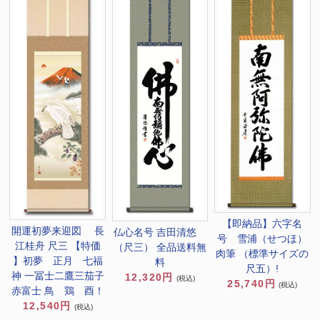
【即納品】六字名
開運初夢来迎図 長
仏心名号 吉田清悠
号 雪浦（せつほ）
江桂舟 尺三 【特価
（尺三） 全品送料無
肉筆 （標準サイズの
】初夢 正月 七福
料
尺五）!
神 一冨士二鷹三茄子
12,320円
(税込)
25,740円
(税込)
赤富士 鳥 鶏 酉！
12,540円
(税込)