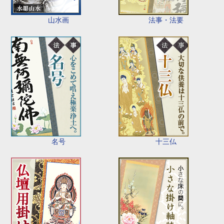
山水画
法事・法要
名号
十三仏