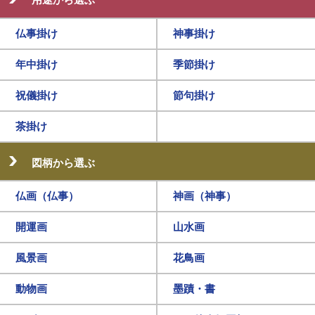
仏事掛け
神事掛け
年中掛け
季節掛け
祝儀掛け
節句掛け
茶掛け
図柄から選ぶ
仏画（仏事）
神画（神事）
開運画
山水画
風景画
花鳥画
動物画
墨蹟・書