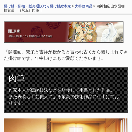
掛け軸（掛軸）販売通販なら掛け軸総本家
>
大特価商品
> 四神相応山水図棚
橋玄道 （尺五）肉筆！
「開運画」繁栄と吉祥が授かると言われ古くから親しまれてき
た掛け軸です。年中掛けにもご愛顧くださいませ。
肉筆
作家本人が伝統技法などを駆使して手書きした作品。
また表装も工芸職人による最高の技術作品に仕上げてお
ります。