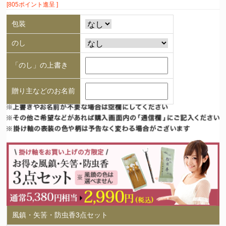
[805ポイント進呈 ]
包装
のし
「のし」の上書き
贈り主などのお名前
風鎮・矢筈・防虫香3点セット