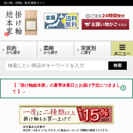
掛け軸（掛軸）販売通販サイト
目的
図柄
宗派別
から探す
から探す
に探す
【「掛け軸総本家」の夏季休業日とお届け予定につきまし
て 】→