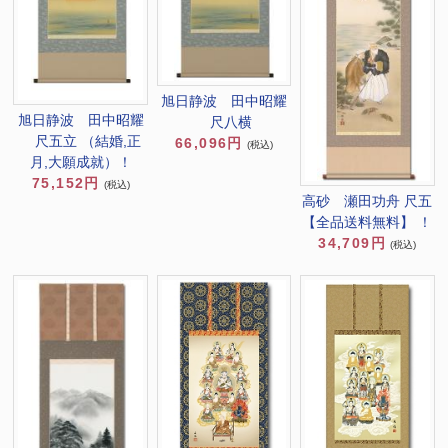
旭日静波 田中昭耀
旭日静波 田中昭耀
尺八横
尺五立 （結婚,正
66,096円
(税込)
月,大願成就）！
75,152円
(税込)
高砂 瀬田功舟 尺五
【全品送料無料】 ！
34,709円
(税込)