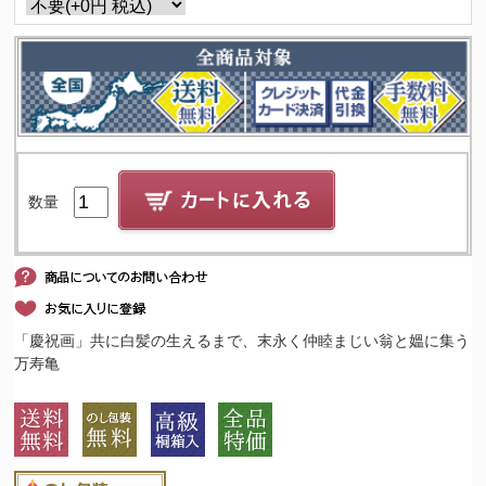
数量
「慶祝画」共に白髪の生えるまで、末永く仲睦まじい翁と媼に集う
万寿亀