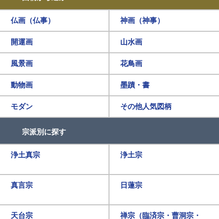
仏画（仏事）
神画（神事）
開運画
山水画
風景画
花鳥画
動物画
墨蹟・書
モダン
その他人気図柄
宗派別に探す
浄土真宗
浄土宗
真言宗
日蓮宗
天台宗
禅宗（臨済宗・曹洞宗・