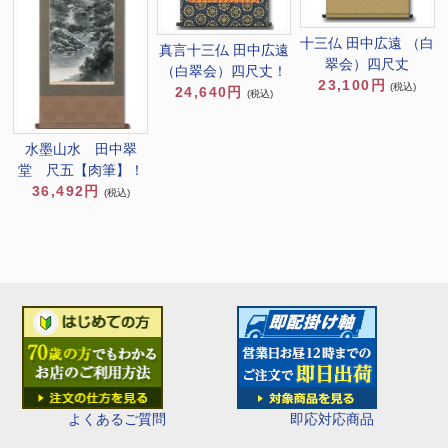
十三仏 田中広遠 （白
真言十三仏 田中広遠
翠会）四尺丈
（白翠会）四尺丈！
23,100円
(税込)
24,640円
(税込)
水墨山水 田中翠
堂 尺五【肉筆】！
36,492円
(税込)
即応対応商品
よくあるご質問