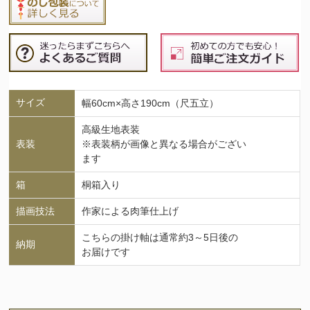
サイズ
幅60cm×高さ190cm（尺五立）
高級生地表装
表装
※表装柄が画像と異なる場合がござい
ます
箱
桐箱入り
描画技法
作家による肉筆仕上げ
こちらの掛け軸は通常約3～5日後の
納期
お届けです