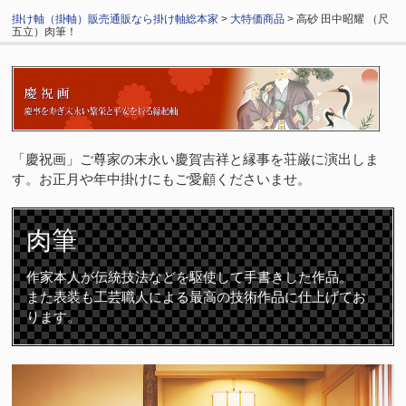
掛け軸（掛軸）販売通販なら掛け軸総本家
>
大特価商品
> 高砂 田中昭耀 （尺
五立）肉筆！
「慶祝画」ご尊家の末永い慶賀吉祥と縁事を荘厳に演出しま
す。お正月や年中掛けにもご愛顧くださいませ。
肉筆
作家本人が伝統技法などを駆使して手書きした作品。
また表装も工芸職人による最高の技術作品に仕上げてお
ります。