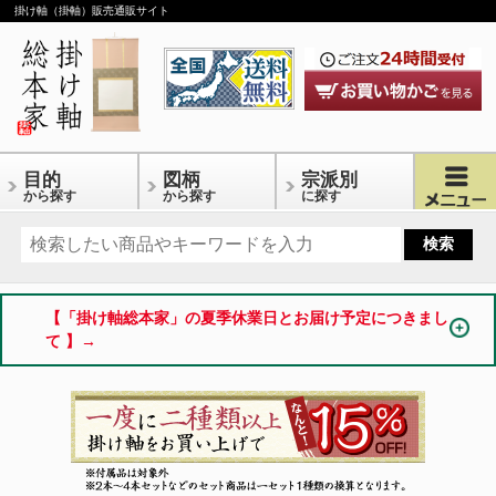
掛け軸（掛軸）販売通販サイト
目的
図柄
宗派別
から探す
から探す
に探す
【「掛け軸総本家」の夏季休業日とお届け予定につきまし
て 】→