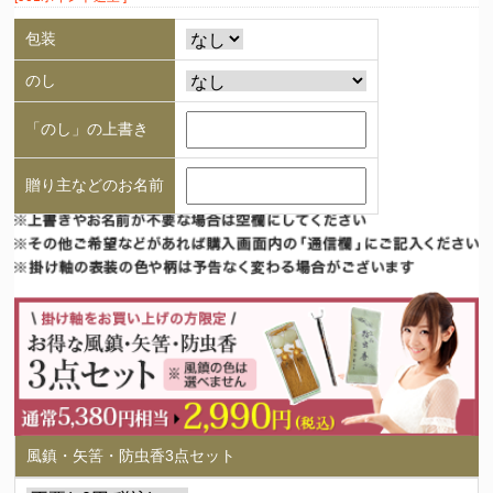
包装
のし
「のし」の上書き
贈り主などのお名前
風鎮・矢筈・防虫香3点セット