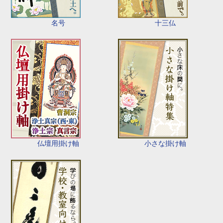
名号
十三仏
仏壇用掛け軸
小さな掛け軸