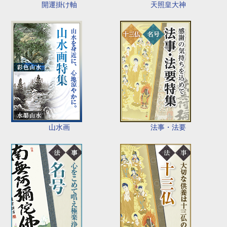
開運掛け軸
天照皇大神
山水画
法事・法要