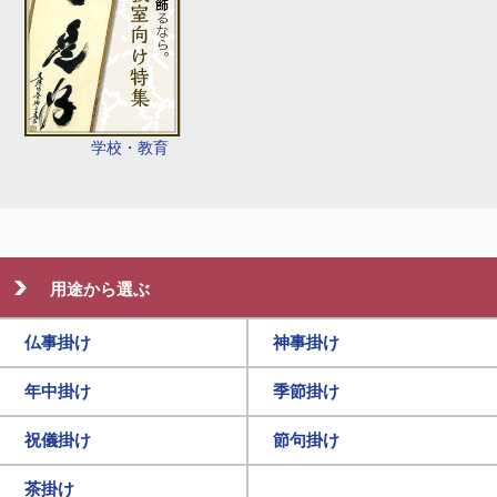
学校・教育
用途から選ぶ
仏事掛け
神事掛け
年中掛け
季節掛け
祝儀掛け
節句掛け
茶掛け