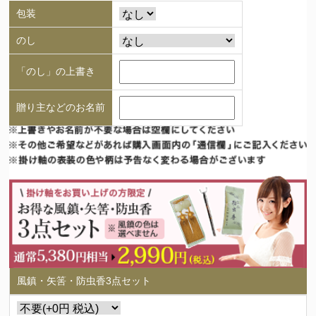
包装
のし
「のし」の上書き
贈り主などのお名前
風鎮・矢筈・防虫香3点セット