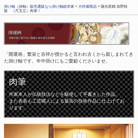
掛け軸（掛軸）販売通販なら掛け軸総本家
>
大特価商品
> 陽光双鶴 加野秋
谿 （尺五立）肉筆！
「開運画」繁栄と吉祥が授かると言われ古くから親しまれてき
た掛け軸です。年中掛けにもご愛顧くださいませ。
肉筆
作家本人が伝統技法などを駆使して手書きした作品。
また表装も工芸職人による最高の技術作品に仕上げてお
ります。