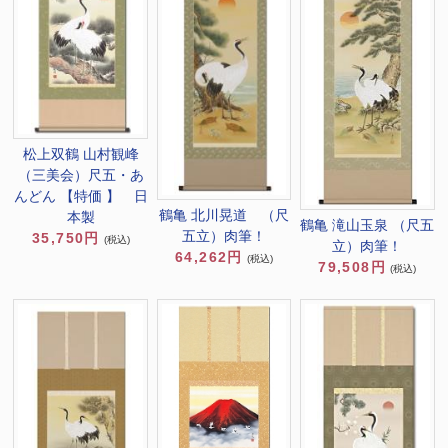
松上双鶴 山村観峰
（三美会）尺五・あ
んどん 【特価 】 日
鶴亀 北川晃道 （尺
本製
鶴亀 滝山玉泉 （尺五
五立）肉筆！
35,750円
(税込)
立）肉筆！
64,262円
(税込)
79,508円
(税込)