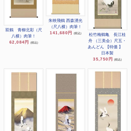
朱映飛鶴 西森湧光
（尺八横）肉筆！
双鶴 青柳北彩（尺
141,680円
(税込)
松竹梅鶴亀 長江桂
八横）肉筆！
舟 （三美会）尺五・
62,084円
(税込)
あんどん 【特価 】
日本製
35,750円
(税込)