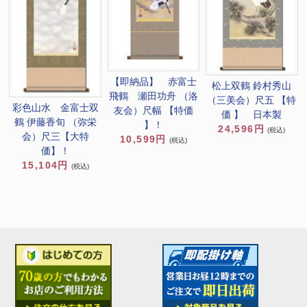
【即納品】 赤富士
松上双鶴 鈴村秀山
飛鶴 瀬田功舟 （洛
（三美会）尺五 【特
彩色山水 金富士双
友会）尺幅 【特価
価 】 日本製
鶴 伊藤香旬 （弥栄
】！
24,596円
(税込)
会）尺三【大特
10,599円
(税込)
価】！
15,104円
(税込)