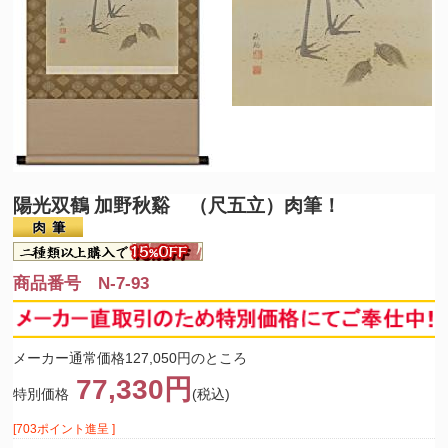
陽光双鶴 加野秋谿 （尺五立）肉筆！
商品番号 N-7-93
メーカー通常価格127,050円のところ
77,330円
特別価格
(税込)
[703ポイント進呈 ]