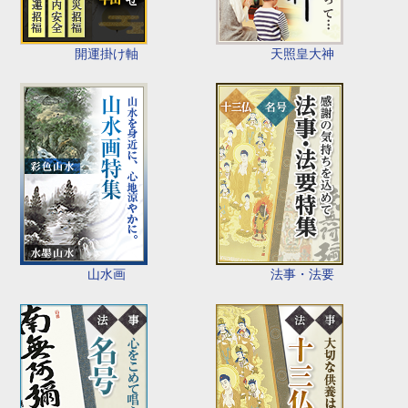
開運掛け軸
天照皇大神
山水画
法事・法要