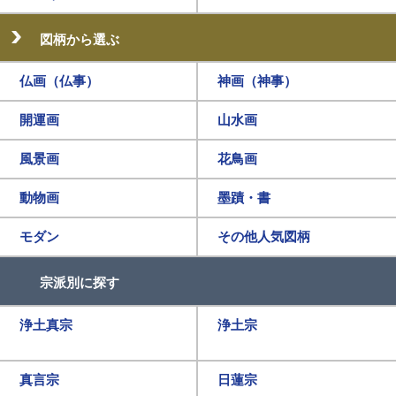
図柄から選ぶ
仏画（仏事）
神画（神事）
開運画
山水画
風景画
花鳥画
動物画
墨蹟・書
モダン
その他人気図柄
宗派別に探す
浄土真宗
浄土宗
真言宗
日蓮宗