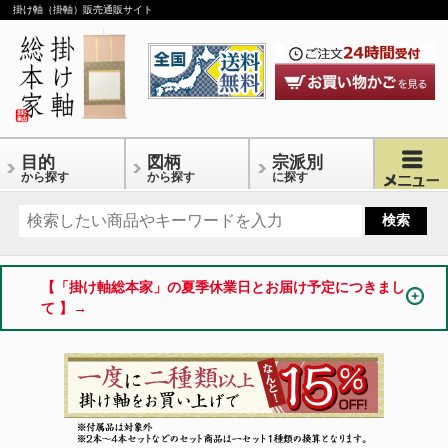
掛け軸（掛軸）販売通販サイト
目的
図柄
宗派別
から探す
から探す
に探す
【「掛け軸総本家」の夏季休業日とお届け予定につきまし
て 】→