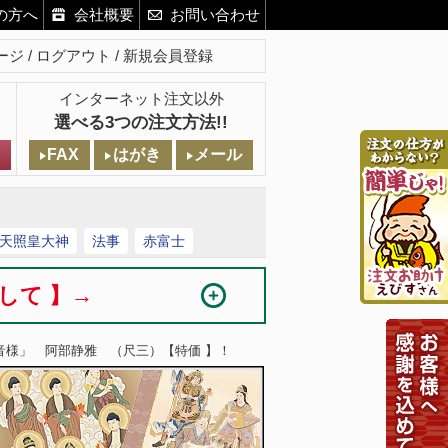
の方へ
会社概要
お問い合わせ
ージ
ログアウト
新規会員登録
インターネット注文以外
選べる3つの注文方法!!
FAX
はがき
メール
天照皇大神
法事
赤富士
まして 】→
音様」 阿部静雅 （尺三）【特価 】！