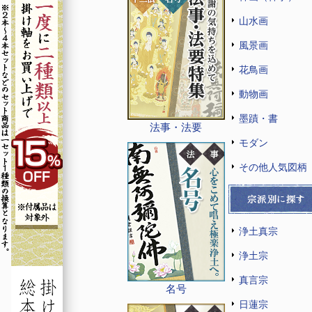
山水画
風景画
花鳥画
動物画
墨蹟・書
法事・法要
モダン
その他人気図柄
浄土真宗
浄土宗
真言宗
名号
日蓮宗