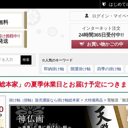
はじめて
ログイン・マイペ
!
無料
インターネット注文
24時間365日受付中!!
け挑戦中!!
発送
お買い物かごの中
☆人気のキーワード
即納掛け軸
開運掛け軸
四季の掛け軸
総本家」の夏季休業日とお届け予定につき
掛け軸（掛軸）販売通販なら掛け軸総本家
>
大特価商品
> 聖観音「観