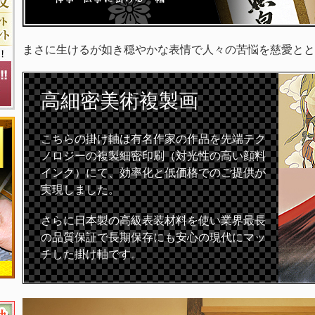
まさに生けるが如き穏やかな表情で人々の苦悩を慈愛とと
高細密
美術複製画
こちらの掛け軸は有名作家の作品を先端テク
ノロジーの複製細密印刷（対光性の高い顔料
インク）にて、効率化と低価格でのご提供が
実現しました。
さらに日本製の高級表装材料を使い業界最長
の品質保証で長期保存にも安心の現代にマッ
チした掛け軸です。