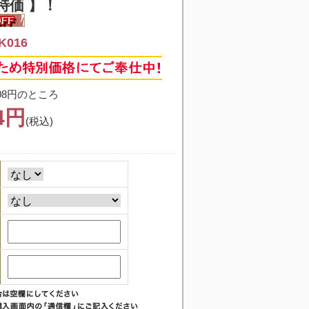
特価 】！
K016
08円のところ
04円
(税込)