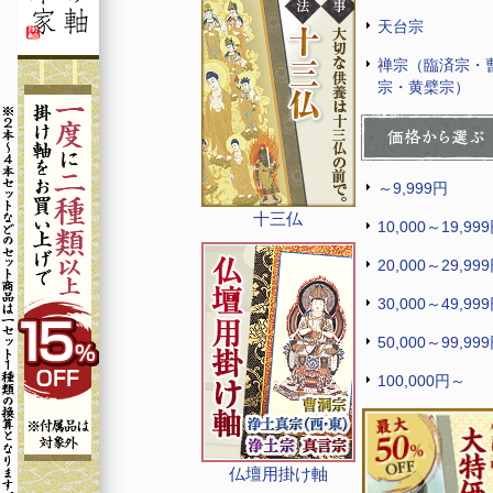
天台宗
禅宗（臨済宗・
宗・黄檗宗）
～9,999円
十三仏
10,000～19,99
20,000～29,99
30,000～49,99
50,000～99,99
100,000円～
仏壇用掛け軸