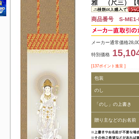
雅 （尺三）【
商品番号 S-ME1-
メーカー通常価格28,0
15,1
特別価格
[137ポイント進呈 ]
包装
のし
「のし」の上書き
贈り主などのお名前