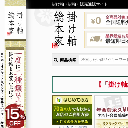
掛け軸（掛軸）販売通販サイト
全商品対象!
全国送料
業界最速お届
最短即日
【「掛け軸
よくあるご質問