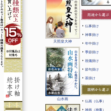
仏事掛け
神事掛け
天照皇大神
年中掛け
季節掛け
祝儀掛け
節句掛け
茶掛け
山水画
仏画（仏事）
神画（神事）