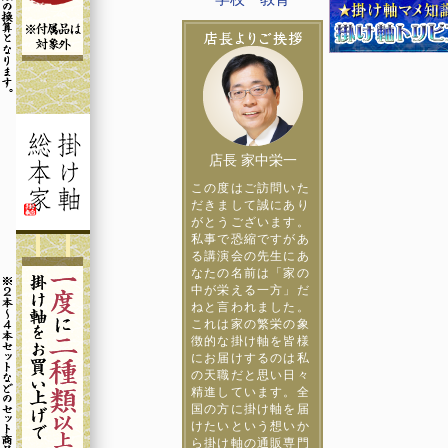
店長 家中栄一
この度はご訪問いた
だきまして誠にあり
がとうございます。
私事で恐縮ですがあ
る講演会の先生にあ
なたの名前は「家の
中が栄える一方」だ
ねと言われました。
これは家の繁栄の象
徴的な掛け軸を皆様
にお届けするのは私
の天職だと思い日々
精進しています。全
国の方に掛け軸を届
けたいという想いか
ら掛け軸の通販専門