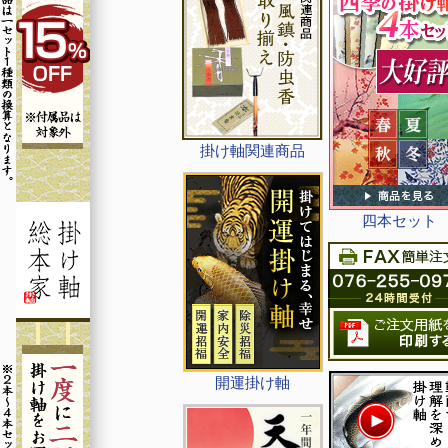
掛け軸関連商品
四本セット
開運掛け軸