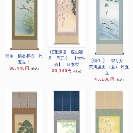
桜花爛漫 森山観
翡翠 橋谷和樹 尺
月 尺五立 【大特
【特価 】 登り鮎
五立！
価】 日本製
荒川里史 （夏） 尺五
66,440円
(税込)
30,140円
(税込)
立！
45,100円
(税込)