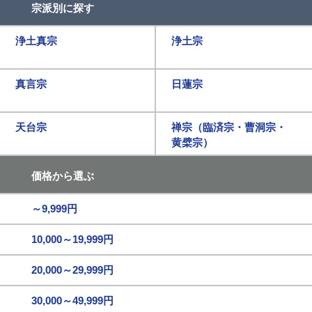
宗派別に探す
浄土真宗
浄土宗
真言宗
日蓮宗
天台宗
禅宗（臨済宗・曹洞宗・
黄檗宗）
価格から選ぶ
～9,999円
10,000～19,999円
20,000～29,999円
30,000～49,999円