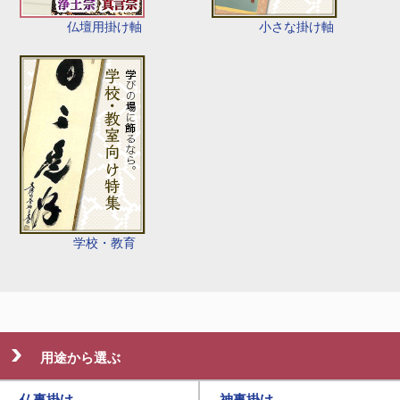
仏壇用掛け軸
小さな掛け軸
学校・教育
用途から選ぶ
仏事掛け
神事掛け