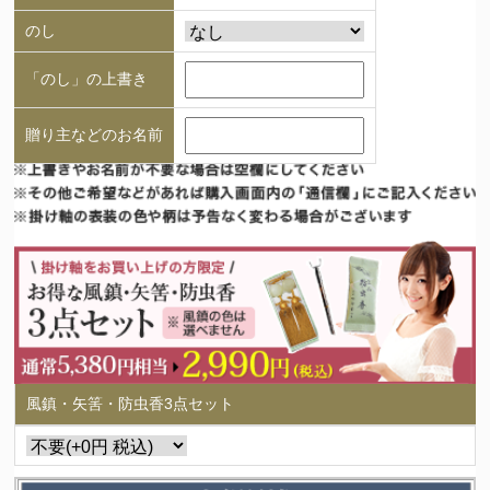
のし
「のし」の上書き
贈り主などのお名前
風鎮・矢筈・防虫香3点セット