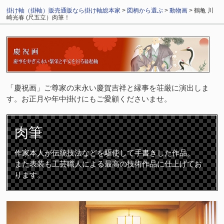
掛け軸（掛軸）販売通販なら掛け軸総本家
>
図柄から選ぶ
>
動物画
> 鶴亀 川
崎光春 (尺五立）肉筆！
「慶祝画」ご尊家の末永い慶賀吉祥と縁事を荘厳に演出しま
す。お正月や年中掛けにもご愛顧くださいませ。
肉筆
作家本人が伝統技法などを駆使して手書きした作品。
また表装も工芸職人による最高の技術作品に仕上げてお
ります。