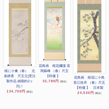
花鳥画 桜花爛漫 富
岡蘇峰 （春）尺五
桜に小禽（春） 北
【特価 】
条静香 尺五立[受注
花鳥画 桜花に小鳥
32,780円
製作品 納期約2ヶ
(税込)
長江桂舟 （春）尺五
月]！
【特価 】 日本製
134,750円
(税込)
24,530円
(税込)