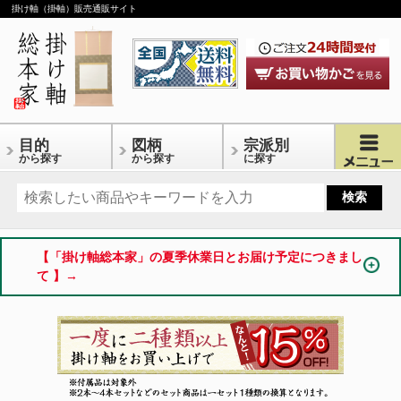
掛け軸（掛軸）販売通販サイト
目的
図柄
宗派別
から探す
から探す
に探す
【「掛け軸総本家」の夏季休業日とお届け予定につきまし
て 】→