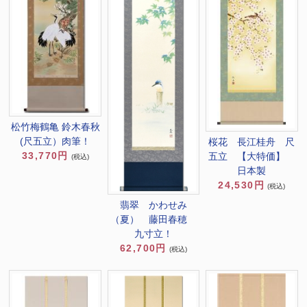
松竹梅鶴亀 鈴木春秋
(尺五立）肉筆！
桜花 長江桂舟 尺
33,770円
五立 【大特価】
(税込)
日本製
24,530円
(税込)
翡翠 かわせみ
（夏） 藤田春穂
九寸立！
62,700円
(税込)