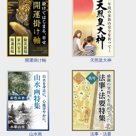
開運掛け軸
天照皇大神
山水画
法事・法要