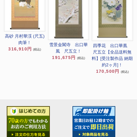
高砂 月村華渓 (尺五)
肉筆！
雪景金閣寺 出口華
四季花 出口華凰
316,910円
(税込)
風 尺五立！
尺五立【全品送料無
191,675円
料】[受注製作品 納期
(税込)
約2ヶ月]！
170,500円
(税込)