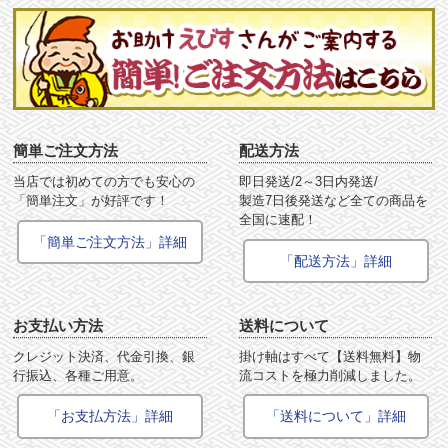
簡単ご注文方法
配送方法
当店では初めての方でも安心の
即日発送/2～3日内発送/
「簡単注文」が好評です！
製造7日後発送など全ての商品を
全国に速配！
「簡単ご注文方法」詳細
「配送方法」詳細
お支払い方法
送料について
クレジット決済、代金引換、銀
掛け軸はすべて【送料無料】物
行振込、各種ご用意。
流コストを極力削減しました。
「お支払方法」詳細
「送料について」詳細