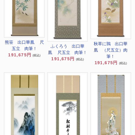
熊笹 出口華凰 尺
秋草に鶉 出口華
ふくろう 出口華
五立 肉筆！
凰 （尺五立）肉
凰 尺五立 肉筆！
191,675円
(税込)
筆！
191,675円
(税込)
191,675円
(税込)