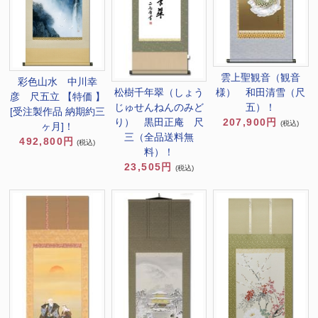
雲上聖観音（観音
彩色山水 中川幸
様） 和田清雪（尺
松樹千年翠（しょう
彦 尺五立 【特価 】
五）！
じゅせんねんのみど
[受注製作品 納期約三
207,900円
り） 黒田正庵 尺
(税込)
ヶ月]！
三（全品送料無
492,800円
(税込)
料）！
23,505円
(税込)