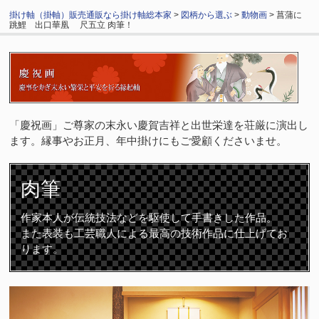
掛け軸（掛軸）販売通販なら掛け軸総本家
>
図柄から選ぶ
>
動物画
> 菖蒲に
跳鯉 出口華凰 尺五立 肉筆！
「慶祝画」ご尊家の末永い慶賀吉祥と出世栄達を荘厳に演出し
ます。縁事やお正月、年中掛けにもご愛顧くださいませ。
肉筆
作家本人が伝統技法などを駆使して手書きした作品。
また表装も工芸職人による最高の技術作品に仕上げてお
ります。