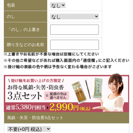
包装
のし
「のし」の上書き
贈り主などのお名前
風鎮・矢筈・防虫香3点セット