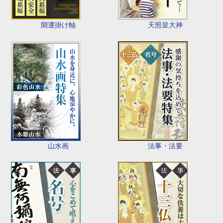
開運掛け軸
天照皇大神
山水画
法事・法要