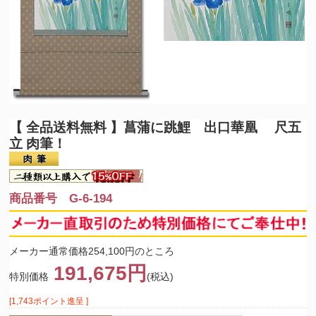
【 全品送料無料 】
菖蒲に跳鯉 出口華凰 尺五
立 肉筆！
商品番号 G-6-194
メーカー通常価格254,100円のところ
191,675円
特別価格
(税込)
[1,743ポイント進呈 ]