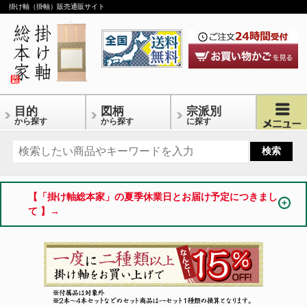
掛け軸（掛軸）販売通販サイト
目的
図柄
宗派別
から探す
から探す
に探す
【「掛け軸総本家」の夏季休業日とお届け予定につきまし
て 】→