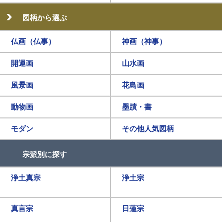
図柄から選ぶ
仏画（仏事）
神画（神事）
開運画
山水画
風景画
花鳥画
動物画
墨蹟・書
モダン
その他人気図柄
宗派別に探す
浄土真宗
浄土宗
真言宗
日蓮宗