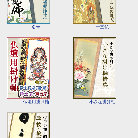
名号
十三仏
仏壇用掛け軸
小さな掛け軸