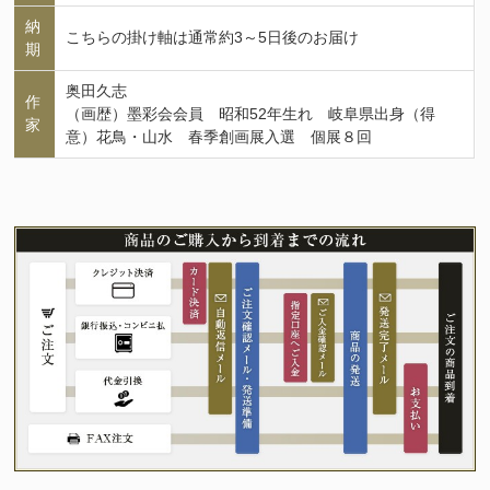
納
こちらの掛け軸は通常約3～5日後のお届け
期
奥田久志
作
（画歴）墨彩会会員 昭和52年生れ 岐阜県出身（得
家
意）花鳥・山水 春季創画展入選 個展８回