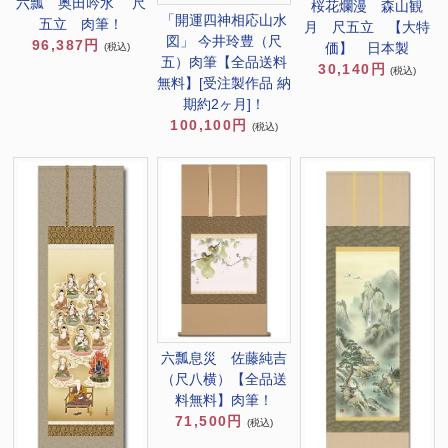
六瓢 奥田吟水 尺
桜花爛漫 森山観
「開運四神相応山水
五立 肉筆！
月 尺五立 【大特
図」 今井玲豊（尺
96,387円
価】 日本製
(税込)
五）肉筆【全品送料
30,140円
(税込)
無料】[受注製作品 納
期約2ヶ月]！
100,100円
(税込)
六瓢息災 佐藤純吉
（尺八横）【全品送
料無料】肉筆！
71,500円
(税込)