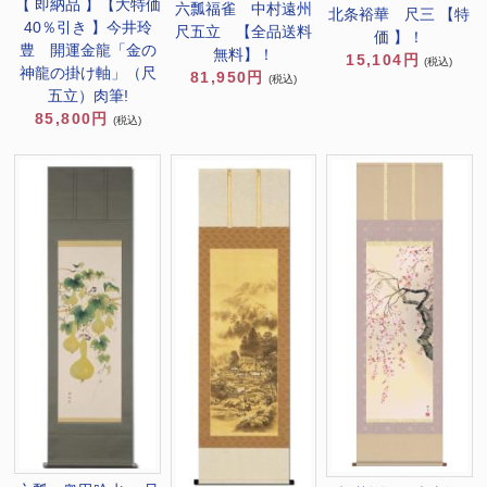
【 即納品 】【大特価
六瓢福雀 中村遠州
北条裕華 尺三 【特
40％引き 】今井玲
尺五立 【全品送料
価 】！
豊 開運金龍「金の
無料】！
15,104円
(税込)
神龍の掛け軸」（尺
81,950円
(税込)
五立）肉筆!
85,800円
(税込)