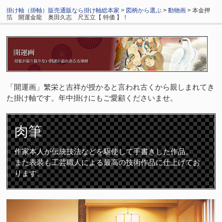
掛け軸（掛軸）販売通販なら掛け軸総本家
>
図柄から選ぶ
>
動物画
> 本金押
箔 開運金龍 奥田久志 尺五立【 特価 】！
「開運画」繁栄と吉祥が授かると言われ古くから親しまれてき
た掛け軸です。年中掛けにもご愛顧くださいませ。
肉筆
作家本人が伝統技法などを駆使して手書きした作品。
また表装も工芸職人による最高の技術作品に仕上げてお
ります。