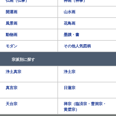
仏画（仏事）
神画（神事）
開運画
山水画
風景画
花鳥画
動物画
墨蹟・書
モダン
その他人気図柄
宗派別に探す
浄土真宗
浄土宗
真言宗
日蓮宗
天台宗
禅宗（臨済宗・曹洞宗・
黄檗宗）