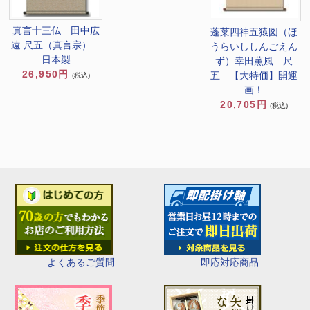
真言十三仏 田中広
蓬莱四神五猿図（ほ
遠 尺五（真言宗）
うらいししんごえん
日本製
ず）幸田薫風 尺
26,950円
五 【大特価】開運
(税込)
画！
20,705円
(税込)
即応対応商品
よくあるご質問