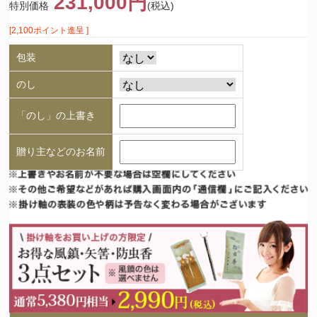
231,000円
特別価格
(税込)
[2,100ポイント進呈 ]
包装
のし
「のし」の上書き
贈り主などのお名前