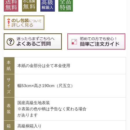
本
本紙の金部分は全て本金使用
紙
サ
イ
幅53cm×高さ190cm（尺五立）
ズ
国産高級生地表装
表
※表装の色や柄は予告なく変わる場合
装
があります
箱
高級桐箱入り