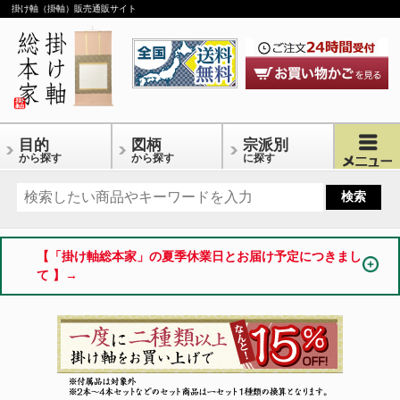
掛け軸（掛軸）販売通販サイト
目的
図柄
宗派別
から探す
から探す
に探す
【「掛け軸総本家」の夏季休業日とお届け予定につきまし
て 】→