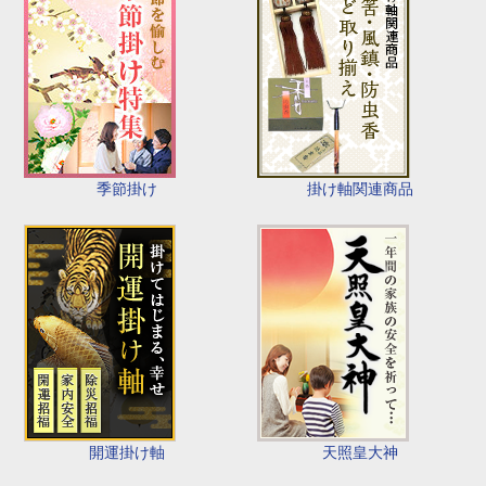
季節掛け
掛け軸関連商品
開運掛け軸
天照皇大神