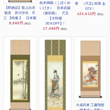
枯木鳴鵙（こぼくめ
香 （尺五) 肉筆 あ
【即納品】龍上白衣
いげき） 宮本武蔵
073！
観音 井川洋光 尺
（復刻画） 尺五
123,612円
(税込)
三 【特価 】 日本製
【大特価
9,980円
30％OFF】!
(税込)
17,480円
(税込)
大成武者 工藤翔悠