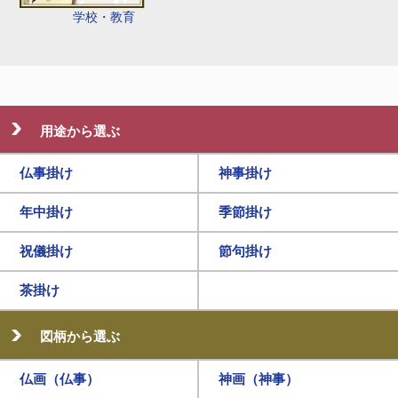
学校・教育
用途から選ぶ
仏事掛け
神事掛け
年中掛け
季節掛け
祝儀掛け
節句掛け
茶掛け
図柄から選ぶ
仏画（仏事）
神画（神事）