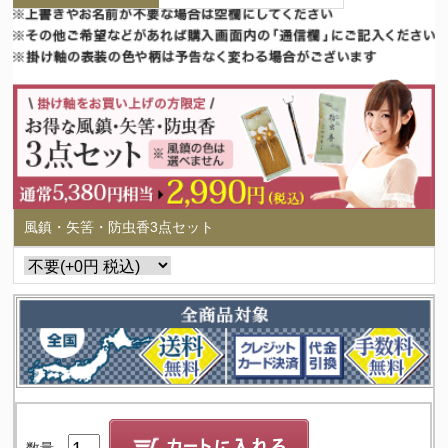
風鎮・矢筈・防虫香3点セット
数量