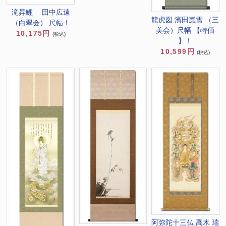
滝昇鯉 田中広遠
龍虎図 濱田嵐雪 （三
（白翠会） 尺幅！
美会）尺幅 【特価
10,175円
(税込)
】！
10,599円
(税込)
阿弥陀十三仏 高木 瑞