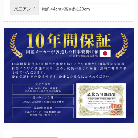
尺二アンド
幅約44cm×高さ約120cm