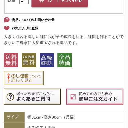
大きく跳ねる逞しい鯉に我が子の成長を祈る、鯉幟を飾ることがで
きないご尊家に大変重宝される逸品です。
サイズ
幅31cm×高さ90cm（尺幅）