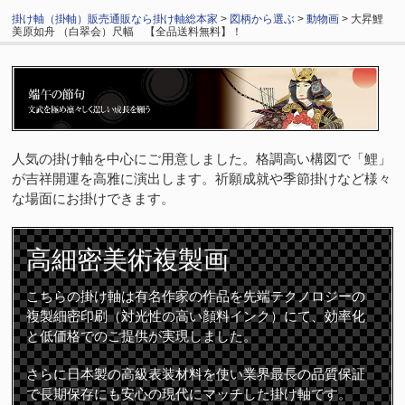
掛け軸（掛軸）販売通販なら掛け軸総本家
>
図柄から選ぶ
>
動物画
> 大昇鯉
美原如舟 （白翠会）尺幅 【全品送料無料】！
人気の掛け軸を中心にご用意しました。格調高い構図で「鯉」
が吉祥開運を高雅に演出します。祈願成就や季節掛けなど様々
な場面にお掛けできます。
高細密
美術複製画
こちらの掛け軸は有名作家の作品を先端テクノロジーの
複製細密印刷（対光性の高い顔料インク）にて、効率化
と低価格でのご提供が実現しました。
さらに日本製の高級表装材料を使い業界最長の品質保証
で長期保存にも安心の現代にマッチした掛け軸です。