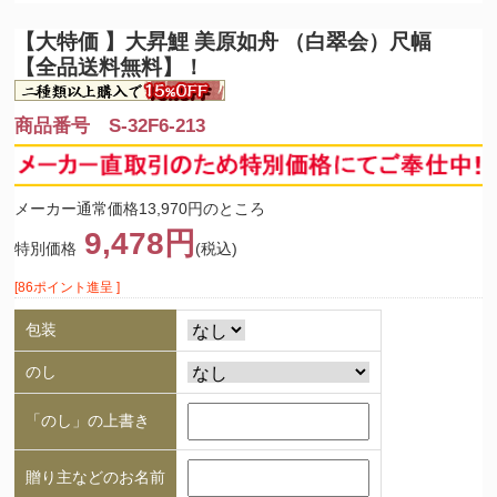
【大特価 】
大昇鯉 美原如舟 （白翠会）尺幅
【全品送料無料】！
商品番号 S-32F6-213
メーカー通常価格13,970円のところ
9,478円
特別価格
(税込)
[86ポイント進呈 ]
包装
のし
「のし」の上書き
贈り主などのお名前