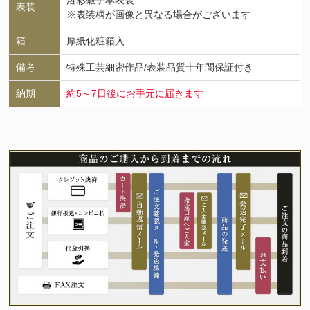
洛彩緞子本表装
表装
※表装柄が画像と異なる場合がございます
箱
厚紙化粧箱入
備考
特殊工芸細密作品/表装品質十年間保証付き
納期
約5～7日後にお手元に届きます