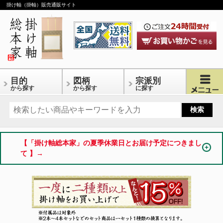
掛け軸（掛軸）販売通販サイト
目的
図柄
宗派別
から探す
から探す
に探す
【「掛け軸総本家」の夏季休業日とお届け予定につきまし
て 】→