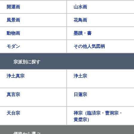
開運画
山水画
風景画
花鳥画
動物画
墨蹟・書
モダン
その他人気図柄
宗派別に探す
浄土真宗
浄土宗
真言宗
日蓮宗
天台宗
禅宗（臨済宗・曹洞宗・
黄檗宗）
価格から選ぶ