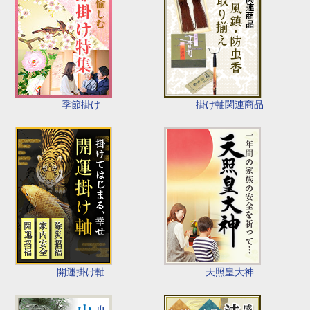
季節掛け
掛け軸関連商品
開運掛け軸
天照皇大神