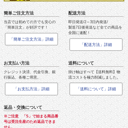
簡単ご注文方法
配送方法
当店では初めての方でも安心の
即日発送/2～3日内発送/
「簡単注文」が好評です！
製造7日後発送など全ての商品を
全国に速配！
「簡単ご注文方法」詳細
「配送方法」詳細
お支払い方法
送料について
クレジット決済、代金引換、銀
掛け軸はすべて【送料無料】物
行振込、各種ご用意。
流コストを極力削減しました。
「お支払方法」詳細
「送料について」詳細
返品・交換について
※ご注意 「S」で始まる商品番
号は受注生産のため返品できま
せん。