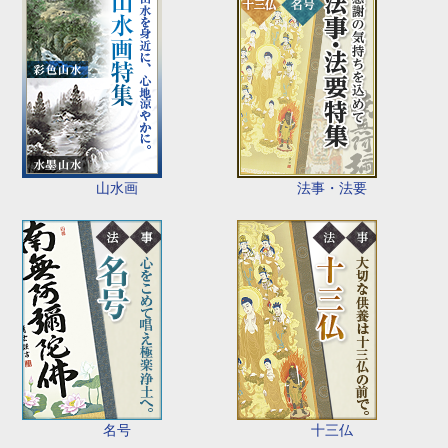
山水画
法事・法要
名号
十三仏