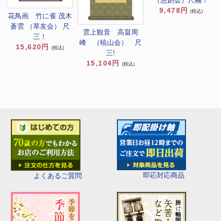
（悠創会）尺幅！
9,478円
(税込)
花鳥画 竹に雀 茂木
蒼雲 （草友会） 尺
雲上観音 高畠周
三！
峰 （暁山会） 尺
15,620円
(税込)
三!
15,104円
(税込)
即応対応商品
よくあるご質問