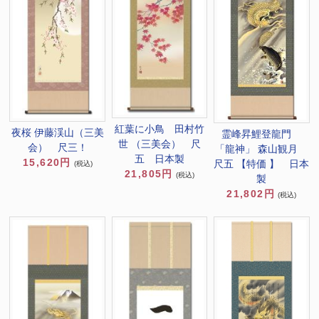
紅葉に小鳥 田村竹
夜桜 伊藤渓山（三美
霊峰昇鯉登龍門
世 （三美会） 尺
会） 尺三！
「龍神」 森山観月
五 日本製
15,620円
尺五 【特価 】 日本
(税込)
21,805円
(税込)
製
21,802円
(税込)