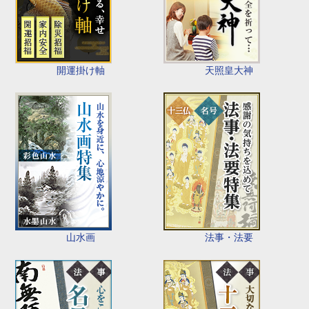
開運掛け軸
天照皇大神
山水画
法事・法要