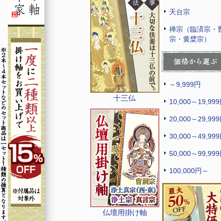
天台宗
禅宗（臨済宗・
宗・黄檗宗）
～9,999円
十三仏
10,000～19,99
20,000～29,99
30,000～49,99
50,000～99,99
100,000円～
仏壇用掛け軸