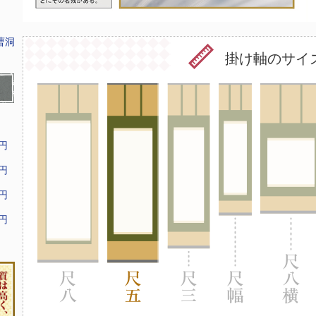
曹洞
掛け軸のサイ
9円
9円
9円
9円