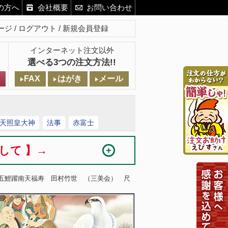
の方へ
会社概要
お問い合わせ
ージ
ログアウト
新規会員登録
インターネット注文以外
選べる3つの注文方法!!
FAX
はがき
メール
天照皇大神
法事
赤富士
まして 】→
 五鯉躍南天福寿 田村竹世 （三美会） 尺