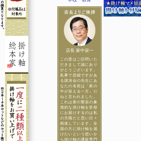
店長 家中栄一
この度はご訪問いた
だきまして誠にあり
がとうございます。
私事で恐縮ですがあ
る講演会の先生にあ
なたの名前は「家の
中が栄える一方」だ
ねと言われました。
これは家の繁栄の象
徴的な掛け軸を皆様
にお届けするのは私
の天職だと思い日々
精進しています。全
国の方に掛け軸を届
けたいという想いか
ら掛け軸の通販専門