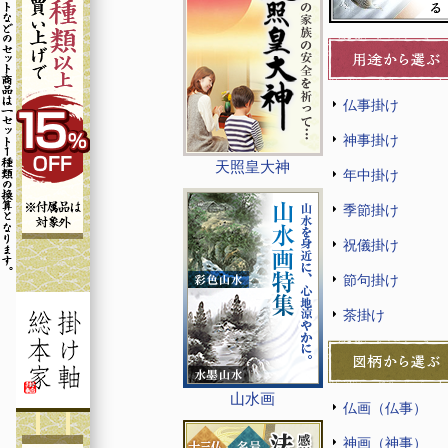
仏事掛け
神事掛け
天照皇大神
年中掛け
季節掛け
祝儀掛け
節句掛け
茶掛け
山水画
仏画（仏事）
神画（神事）