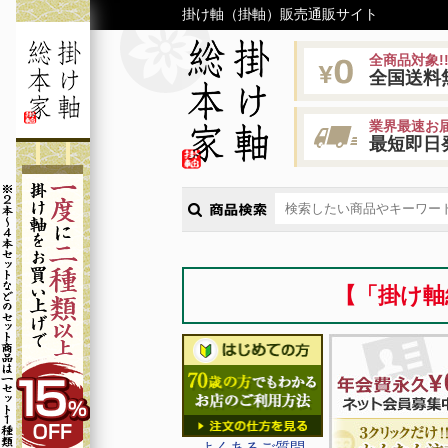
掛け軸（掛軸）販売通販サイト
全商品対象!
全国送料
業界最速お届
最短即日
【「掛け軸
よくあるご質問