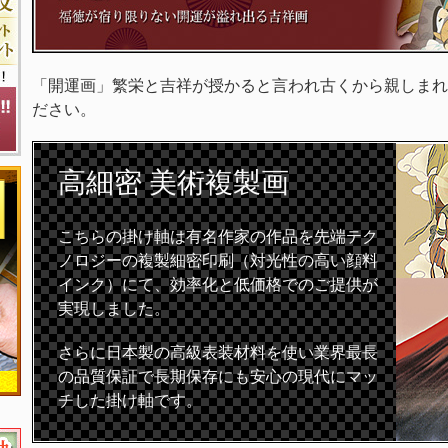
「開運画」繁栄と吉祥が授かると言われ古くから親しまれ
ださい。
高細密
美術複製画
こちらの掛け軸は有名作家の作品を先端テク
ノロジーの複製細密印刷（対光性の高い顔料
インク）にて、効率化と低価格でのご提供が
実現しました。
さらに日本製の高級表装材料を使い業界最長
の品質保証で長期保存にも安心の現代にマッ
チした掛け軸です。