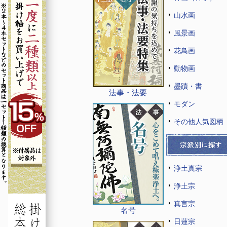
山水画
風景画
花鳥画
動物画
墨蹟・書
法事・法要
モダン
その他人気図柄
浄土真宗
浄土宗
真言宗
名号
日蓮宗