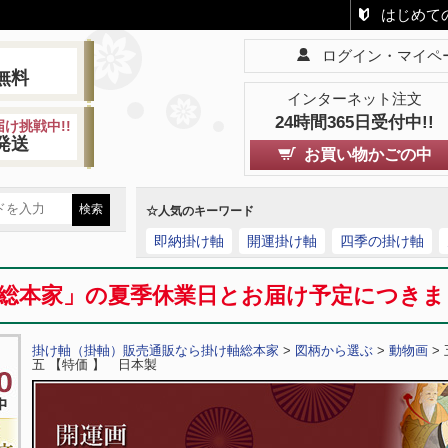
はじめて
ログイン・マイペ
!
無料
インターネット注文
24時間365日受付中!!
け挑戦中!!
発送
お買い物かごの中
☆人気のキーワード
即納掛け軸
開運掛け軸
四季の掛け軸
総本家」の夏季休業日とお届け予定につき
掛け軸（掛軸）販売通販なら掛け軸総本家
>
図柄から選ぶ
>
動物画
>
五 【特価 】 日本製