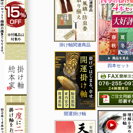
掛け軸関連商品
四本セット
開運掛け軸