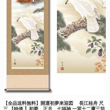
【全品送料無料】
開運初夢来迎図 長江桂舟 尺
三 【特価 】初夢 正月 七福神 一冨士二鷹三茄