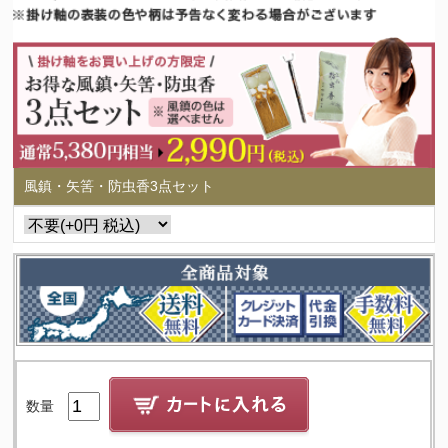
風鎮・矢筈・防虫香3点セット
数量