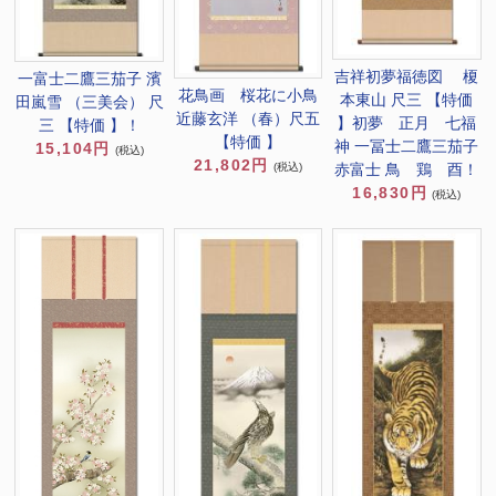
吉祥初夢福徳図 榎
一富士二鷹三茄子 濱
花鳥画 桜花に小鳥
本東山 尺三 【特価
田嵐雪 （三美会） 尺
近藤玄洋 （春）尺五
】初夢 正月 七福
三 【特価 】！
【特価 】
神 一冨士二鷹三茄子
15,104円
(税込)
21,802円
赤富士 鳥 鶏 酉！
(税込)
16,830円
(税込)