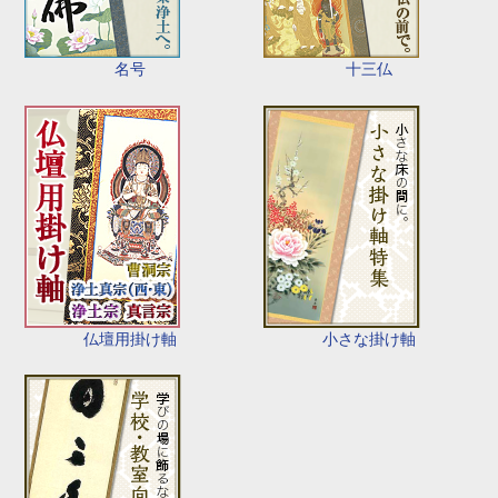
名号
十三仏
仏壇用掛け軸
小さな掛け軸