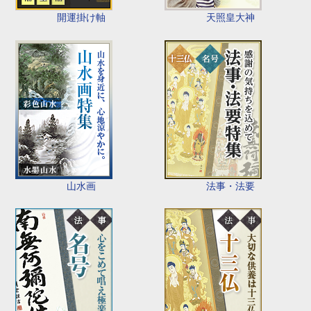
開運掛け軸
天照皇大神
山水画
法事・法要