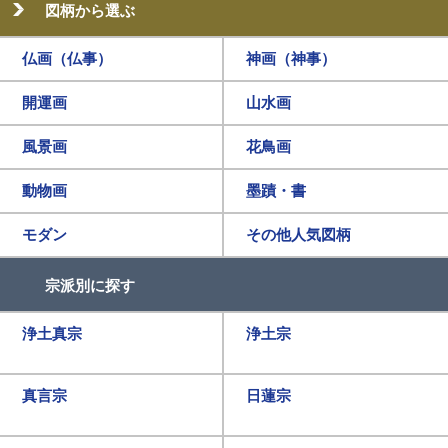
図柄から選ぶ
仏画（仏事）
神画（神事）
開運画
山水画
風景画
花鳥画
動物画
墨蹟・書
モダン
その他人気図柄
宗派別に探す
浄土真宗
浄土宗
真言宗
日蓮宗