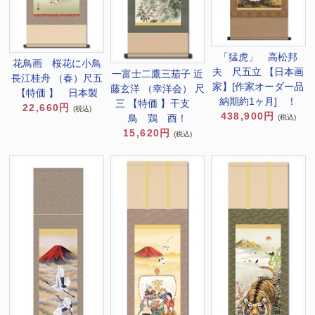
「猛虎」 高松邦
花鳥画 桜花に小鳥
夫 尺五立 【日本画
一富士二鷹三茄子 近
長江桂舟 （春）尺五
家】[作家オーダー品
藤玄洋 （幸洋会） 尺
【特価 】 日本製
納期約1ヶ月] ！
三 【特価 】干支
22,660円
(税込)
438,900円
鳥 鶏 酉！
(税込)
15,620円
(税込)