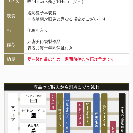
サイズ
幅44.5cm×高さ164cm（尺三）
洛彩緞子本表装
表装
※表装柄が画像と異なる場合がございます
箱
化粧箱入り
細密美術複製作品
備考
表装品質十年間保証付き
納期
受注製作品のため一週間前後のお届け予定です