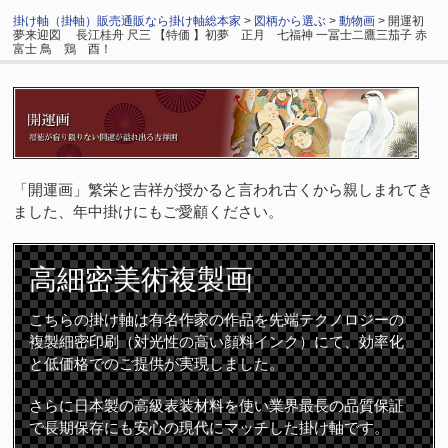
掛け軸（掛軸）販売通販なら掛け軸総本家
>
図柄から選ぶ
>
動物画
> 開運初
夢来迎図 長江桂舟 尺三 【特価 】初夢 正月 七福神 一冨士二鷹三茄子 赤
富士 鳥 鶏 酉！
「開運画」繁栄と吉祥が授かると言われ古くから親しまれてき
ました、年中掛けにもご愛顧ください。
高細密
美術複製画
こちらの掛け軸は有名作家の作品を先端テクノロジーの
複製細密印刷（対光性の高い顔料インク）にて、効率化
と低価格でのご提供が実現しました。
さらに日本製の高級表装材料を使い業界最長の品質保証
で長期保存にも安心の現代にマッチした掛け軸です。