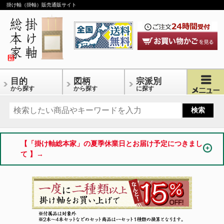
掛け軸（掛軸）販売通販サイト
目的
図柄
宗派別
から探す
から探す
に探す
【「掛け軸総本家」の夏季休業日とお届け予定につきまし
て 】→