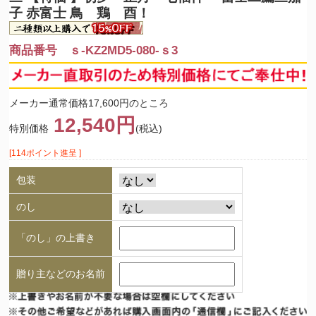
子 赤富士 鳥 鶏 酉！
商品番号 ｓ-KZ2MD5-080-ｓ3
メーカー通常価格17,600円のところ
12,540円
特別価格
(税込)
[114ポイント進呈 ]
包装
のし
「のし」の上書き
贈り主などのお名前