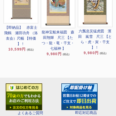
【即納品】 赤富士
六瓢息災猛虎図 濱
龍神宝船来福図 森
飛鶴 瀬田功舟 （洛
田 嵐雪 尺三 【と
田翔輝 尺三 【た
友会）尺幅 【特価
ら・虎・寅・干支
つ・龍・竜・干支・
】！
】！
七福神 】
10,599円
(税込)
9,980円
9,980円
(税込)
(税込)
即応対応商品
よくあるご質問