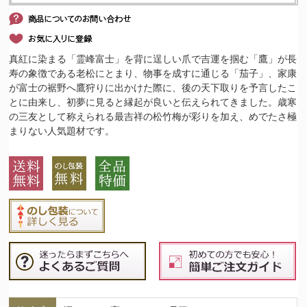
真紅に染まる「霊峰富士」を背に逞しい爪で吉運を掴む「鷹」が長
寿の象徴である老松にとまり、物事を成すに通じる「茄子」、家康
が富士の裾野へ鷹狩りに出かけた際に、後の天下取りを予言したこ
とに由来し、初夢に見ると縁起が良いと伝えられてきました。歳寒
の三友として称えられる最吉祥の松竹梅が彩りを加え、めでたさ極
まりない人気題材です。